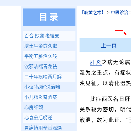
【岐黄之术】
>
中医诊治
目录
一
百合 妙蠲 老慢支
上一页
培土生金愈久嗽
平衡五脏治久咳
肝炎
之病无论属
饮邪咳喘青龙祛
湿为之重点。有症
二十年痰喘两月解
浊见征，以清化湿
小议“截喘”说治喘
小儿肺炎奇验案
此症西医名日肝
心房纤颤
关系较为密切，明
心衰愈后呃逆
液泄，故为此证。”
胃痛慎用辛香温燥