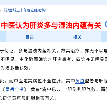
>
《邹孟城三十年临证经验集》
、中医认为肝炎多与湿浊内蕴有关
目录
相关
于何证，多与湿浊内蕴相关。故其治疗，亦无不以
状不明显，由化验而确诊之肝炎患者，四诊亦无明显
热为治多能获效。
炎，而中医定其病位不全在肝。其中
黄疸
型者与肝
代《
景岳全书
》“黄疸”篇中已云：“胆伤则胆气败，而
已初识黄疸与肝胆损害有关。