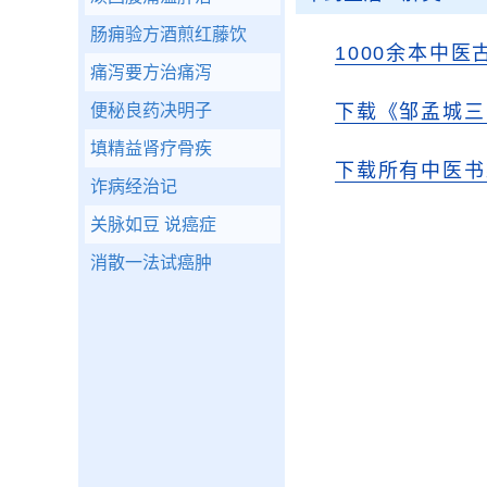
肠痈验方酒煎红藤饮
1000余本中医
痛泻要方治痛泻
便秘良药决明子
下载《邹孟城三
填精益肾疗骨疾
下载所有中医书
诈病经治记
关脉如豆 说癌症
消散一法试癌肿