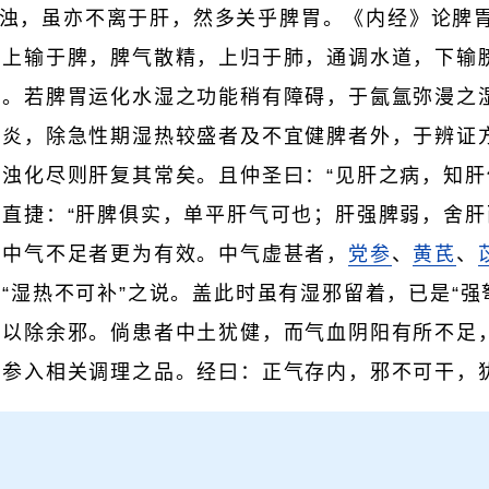
浊，虽亦不离于肝，然多关乎脾胃。《内经》论脾胃
上输于脾，脾气散精，上归于肺，通调水道，下输
器。若脾胃运化水湿之功能稍有障碍，于氤氲弥漫之
肝炎，除急性期湿热较盛者及不宜健脾者外，于辨证
浊化尽则肝复其常矣。且仲圣曰：“见肝之病，知肝
直捷：“肝脾俱实，单平肝气可也；肝强脾弱，舍肝
现中气不足者更为有效。中气虚甚者，
党参
、
黄芪
、
“湿热不可补”之说。盖此时虽有湿邪留着，已是“强
，以除余邪。倘患者中土犹健，而气血阴阳有所不足
中参入相关调理之品。经曰：正气存内，邪不可干，