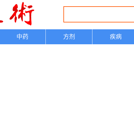
中药
方剂
疾病