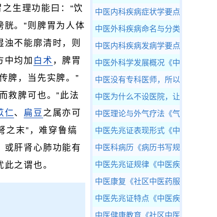
之生理功能曰：“饮
中医内科疾病症状学要点
《中医内
膀胱。”则脾胃为人体
中医外科疾病命名与分类释义
《中
湿浊不能廓清时，则
中医内科疾病发病学要点
《中医内
方中均加
白术
，脾胃
中医外科学发展概况
《中医外科学
传脾，当先实脾。”
中医没有专科医师，所以没有办法
而救脾可也。”此法
中医为什么不设医院，让病患住院
苡仁
、
扁豆
之属亦可
中医理论与外气疗法
《气功外气疗
弩之末”，难穿鲁缟
中医先兆证表现形式
《中医疾病预
，或肝肾心肺功能有
中医科病历
《病历书写规范》
犹此之谓也。
中医先兆证规律
《中医疾病预测》
中医康复
《社区中医药服务工作指
中医先兆证特点
《中医疾病预测》
中医健康教育
《社区中医药服务工