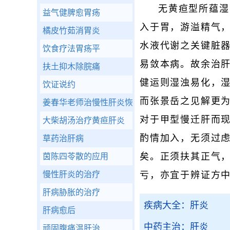
无黄疸型所蕴湿
益气健脾愈胃疡
入于胃，游溢精气，
橘皮竹茹消胃炎
水液代谢之关键脏
饮食疗法胃疡平
易敛本病。故余治
扶土抑木除脘痛
健运则湿浊易化，湿
饮证说约
而张景岳之见解更为
姜春华老师治慢性肝炎恢复转氨酶方
对于甲型慢迁肝而
大柴胡汤治疗黄疸肝炎
酌情加入，无须过虑
草药治肝病
矣。正须扶其正气
茵陈四苓散的应用
慢性肝炎的治疗
亏，亦宜于辨证方
肝病胁胀的治疗
疾病大全：肝炎
肝病愈后
中药主治：肝炎
顽固腹痛温肝治