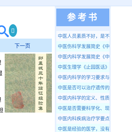
参考书
中医人员素质不好，是不可否认的
下一页
中医伤科学发展简史
《中医伤科按
中医内科学发展简史
《中医内科学
理
中医生理学
《止园医话》
湿
中医内科学的学习要求与方法
《中
中医是否可以治疗遗传的疾病呢？
中医内科学的定义、性质及范围
《
胆
中医是否需要科学化、现代化呢？
胆
中医内科疾病治疗学要点
《中医内
中医是经验的医学，没有科学的依