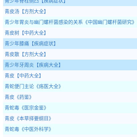
青少年脊柱侧凸
【疾病症状】
青皮汤
【方剂大全】
青少年胃炎与幽门螺杆菌感染的关系
《中国幽门螺杆菌研究》
青皮树
【中药大全】
青少年膝痛
【疾病症状】
青皮散
【方剂大全】
青少年牙周炎
【疾病大全】
青皮
【中药大全】
青蛇便门主论
《疡医大全》
青皮
《药鉴》
青蛇毒
《医宗金鉴》
青皮
《本草择要纲目》
青蛇毒
《中医外科学》