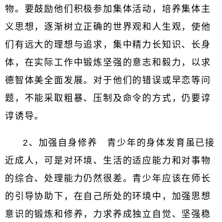
物。要鼓励他们积极参加集体活动，培养集体主
义思想，逐渐树立正确的世界观和人生观，使他
们有远大的理想与追求，集中精力长知识、长身
体，在实际工作中锻炼坚强的意志和毅力，以求
德智体美全面发展。对于他们的错误或早恋等问
题，不能采取粗暴、压制及命令的方式，仍要谆
谆诱导。
2、加强自身修养 青少年的身体发育虽已接
近成人，可是对环境、生活的适应能力和对事物
的综合、处理能力仍然很差。青少年应该在师长
的引导协助下，在自己所处的环境中，加强思想
意识的锻炼和修养，力求养成独立自觉、坚强稳