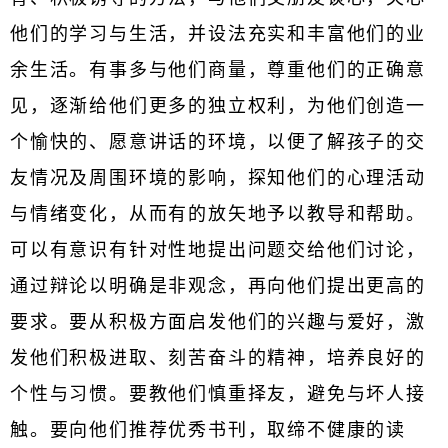
他们的学习与生活，并设法充实和丰富他们的业
余生活。有事多与他们商量，尊重他们的正确意
见，逐渐给他们更多的独立权利，为他们创造一
个愉快的、愿意讲话的环境，以便了解孩子的交
友情况及周围环境的影响，探知他们的心理活动
与情绪变化，从而有的放矢地予以教导和帮助。
可以有意识有针对性地提出问题交给他们讨论，
通过辩论以明确是非观念，再向他们提出更高的
要求。要从积极方面启发他们的兴趣与爱好，激
发他们积极进取、刻苦奋斗的精神，培养良好的
个性与习惯。要教他们慎重择友，避免与坏人接
触。要向他们推荐优秀书刊，取缔不健康的读