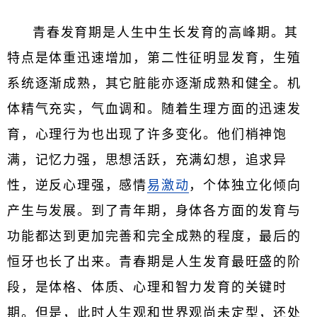
青春发育期是人生中生长发育的高峰期。其
特点是体重迅速增加，第二性征明显发育，生殖
系统逐渐成熟，其它脏能亦逐渐成熟和健全。机
体精气充实，气血调和。随着生理方面的迅速发
育，心理行为也出现了许多变化。他们梢神饱
满，记忆力强，思想活跃，充满幻想，追求异
性，逆反心理强，感情
易激动
，个体独立化倾向
产生与发展。到了青年期，身体各方面的发育与
功能都达到更加完善和完全成熟的程度，最后的
恒牙也长了出来。青春期是人生发育最旺盛的阶
段，是体格、体质、心理和智力发育的关键时
期。但是，此时人生观和世界观尚未定型，还处