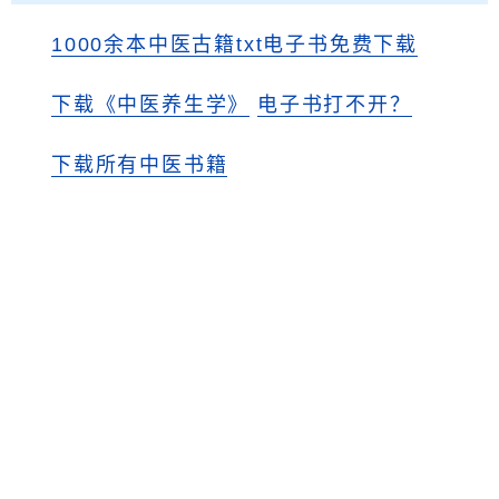
1000余本中医古籍txt电子书免费下载
下载《中医养生学》
电子书打不开？
下载所有中医书籍