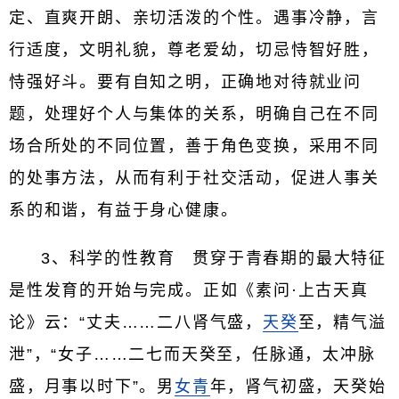
定、直爽开朗、亲切活泼的个性。遇事冷静，言
行适度，文明礼貌，尊老爱幼，切忌恃智好胜，
恃强好斗。要有自知之明，正确地对待就业问
题，处理好个人与集体的关系，明确自己在不同
场合所处的不同位置，善于角色变换，采用不同
的处事方法，从而有利于社交活动，促进人事关
系的和谐，有益于身心健康。
3、科学的性教育 贯穿于青春期的最大特征
是性发育的开始与完成。正如《素问·上古天真
论》云：“丈夫……二八肾气盛，
天癸
至，精气溢
泄”，“女子……二七而天癸至，任脉通，太冲脉
盛，月事以时下”。男
女青
年，肾气初盛，天癸始