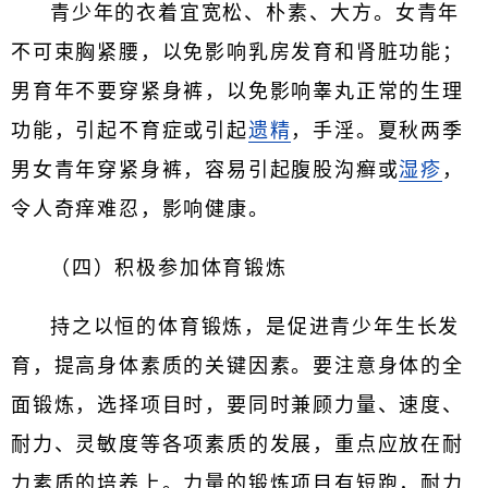
青少年的衣着宜宽松、朴素、大方。女青年
不可束胸紧腰，以免影响乳房发育和肾脏功能；
男育年不要穿紧身裤，以免影响睾丸正常的生理
功能，引起不育症或引起
遗精
，手淫。夏秋两季
男女青年穿紧身裤，容易引起腹股沟癣或
湿疹
，
令人奇痒难忍，影响健康。
（四）积极参加体育锻炼
持之以恒的体育锻炼，是促进青少年生长发
育，提高身体素质的关键因素。要注意身体的全
面锻炼，选择项目时，要同时兼顾力量、速度、
耐力、灵敏度等各项素质的发展，重点应放在耐
力素质的培养上。力量的锻炼项目有短跑，耐力