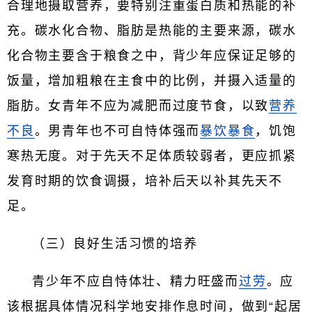
合理地摄取营养，要特别注重蛋白质和热能的补
充。碳水化合物、脂肪是热能的主要来源，碳水
化合物主要含于粮食之中，背少年应保证足够的
饭量，增加粗粮在主食中的比例，并摄入适量的
脂肪。女青年不应为减肥而过度节食，以致
营养
不良
。男青年也不可自恃体强而
暴饮暴食
，饥饱
寒热无度。对于先天不足体质较弱者，更应抓紧
发育时期的饮食调摄，培补后天以补其先天不
足。
（三）良好生活习惯的培养
青少年不应自恃体壮、精力旺盛而
过劳
。应
该根据具体情况科学地安排作息时间，做到“起居