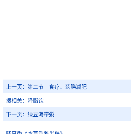
上一页：
第二节 食疗、药膳减肥
搜相关：
降脂饮
下一页：
绿豆海带粥
降真香
《本草乘雅半偈》