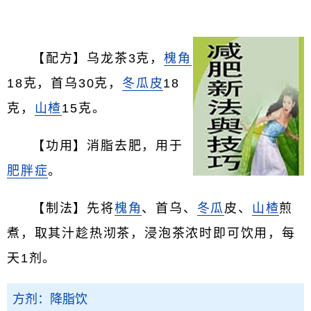
【配方】乌龙茶3克，
槐角
18克，首乌30克，
冬瓜皮
18
克，
山楂
15克。
【功用】消脂去肥，用于
肥胖症
。
【制法】先将
槐角
、首乌、
冬瓜
皮、
山楂
煎
煮，取其汁趁热沏茶，浸泡茶浓时即可饮用，每
天1剂。
方剂：降脂饮