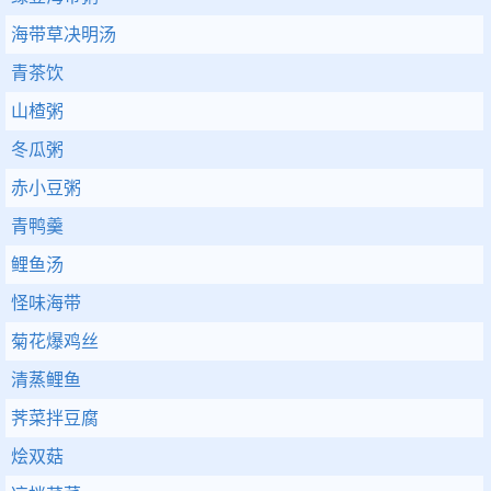
海带草决明汤
青茶饮
山楂粥
冬瓜粥
赤小豆粥
青鸭羹
鲤鱼汤
怪味海带
菊花爆鸡丝
清蒸鲤鱼
荠菜拌豆腐
烩双菇