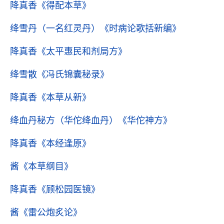
降真香
《得配本草》
绛雪丹（一名红灵丹）
《时病论歌括新编》
降真香
《太平惠民和剂局方》
绛雪散
《冯氏锦囊秘录》
降真香
《本草从新》
绛血丹秘方（华佗绛血丹）
《华佗神方》
降真香
《本经逢原》
酱
《本草纲目》
降真香
《顾松园医镜》
酱
《雷公炮炙论》