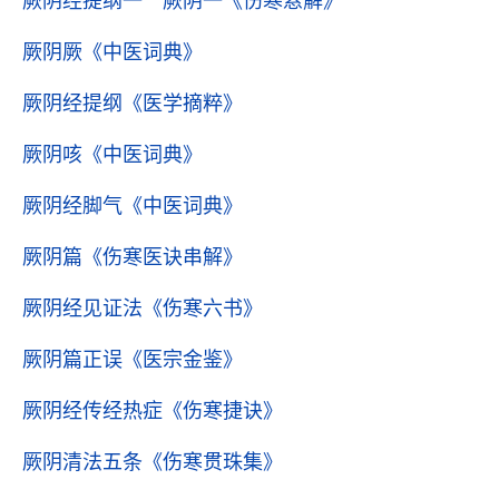
厥阴经提纲一 厥阴一
《伤寒悬解》
厥阴厥
《中医词典》
厥阴经提纲
《医学摘粹》
厥阴咳
《中医词典》
厥阴经脚气
《中医词典》
厥阴篇
《伤寒医诀串解》
厥阴经见证法
《伤寒六书》
厥阴篇正误
《医宗金鉴》
厥阴经传经热症
《伤寒捷诀》
厥阴清法五条
《伤寒贯珠集》