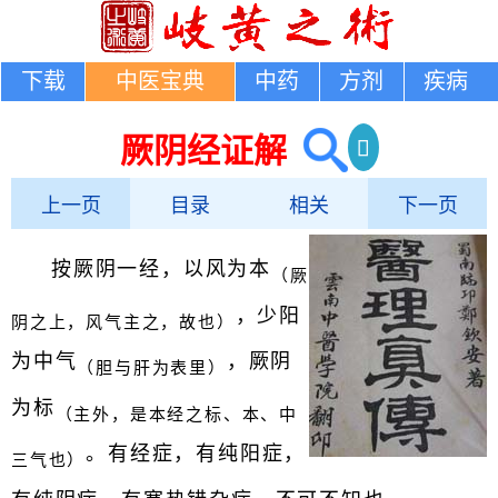
下载
中医宝典
中药
方剂
疾病
厥阴经证解
上一页
目录
相关
下一页
按厥阴一经，以风为本
（厥
，少阳
阴之上，风气主之，故也）
为中气
，厥阴
（胆与肝为表里）
为标
（主外，是本经之标、本、中
。有经症，有纯阳症，
三气也）