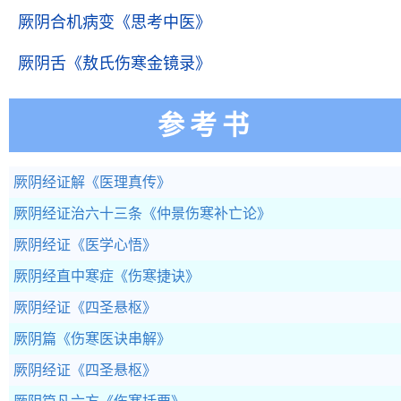
厥阴合机病变
《思考中医》
厥阴舌
《敖氏伤寒金镜录》
参考书
厥阴经证解
《医理真传》
厥阴经证治六十三条
《仲景伤寒补亡论》
厥阴经证
《医学心悟》
厥阴经直中寒症
《伤寒捷诀》
厥阴经证
《四圣悬枢》
厥阴篇
《伤寒医诀串解》
厥阴经证
《四圣悬枢》