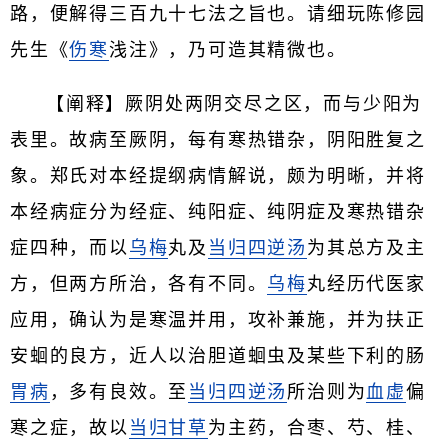
路，便解得三百九十七法之旨也。请细玩陈修园
先生《
伤寒
浅注》，乃可造其精微也。
【阐释】厥阴处两阴交尽之区，而与少阳为
表里。故病至厥阴，每有寒热错杂，阴阳胜复之
象。郑氏对本经提纲病情解说，颇为明晰，并将
本经病症分为经症、纯阳症、纯阴症及寒热错杂
症四种，而以
乌梅
丸及
当归四逆汤
为其总方及主
方，但两方所治，各有不同。
乌梅
丸经历代医家
应用，确认为是寒温并用，攻补兼施，并为扶正
安蛔的良方，近人以治胆道蛔虫及某些下利的肠
胃病
，多有良效。至
当归
四逆汤
所治则为
血虚
偏
寒之症，故以
当归
甘草
为主药，合枣、芍、桂、