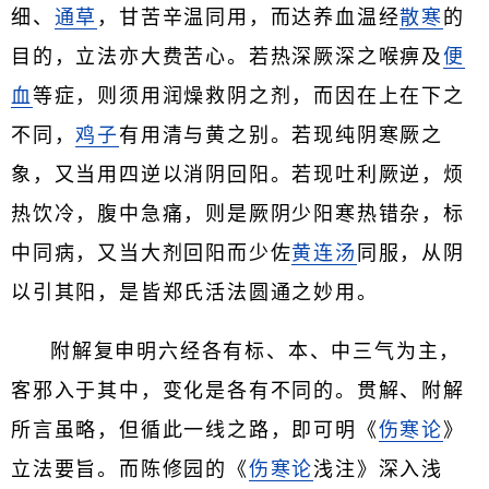
细、
通草
，甘苦辛温同用，而达养血温经
散寒
的
目的，立法亦大费苦心。若热深厥深之喉痹及
便
血
等症，则须用润燥救阴之剂，而因在上在下之
不同，
鸡子
有用清与黄之别。若现纯阴寒厥之
象，又当用四逆以消阴回阳。若现吐利厥逆，烦
热饮冷，腹中急痛，则是厥阴少阳寒热错杂，标
中同病，又当大剂回阳而少佐
黄连汤
同服，从阴
以引其阳，是皆郑氏活法圆通之妙用。
附解复申明六经各有标、本、中三气为主，
客邪入于其中，变化是各有不同的。贯解、附解
所言虽略，但循此一线之路，即可明《
伤寒论
》
立法要旨。而陈修园的《
伤寒论
浅注》深入浅