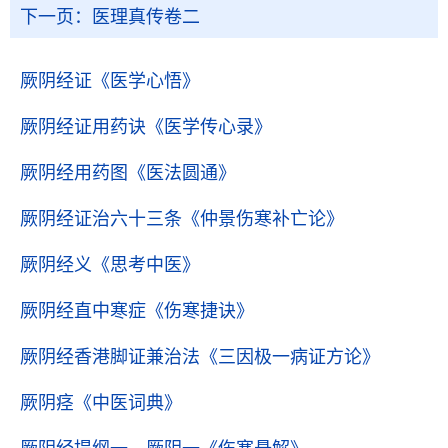
下一页：
医理真传卷二
厥阴经证
《医学心悟》
厥阴经证用药诀
《医学传心录》
厥阴经用药图
《医法圆通》
厥阴经证治六十三条
《仲景伤寒补亡论》
厥阴经义
《思考中医》
厥阴经直中寒症
《伤寒捷诀》
厥阴经香港脚证兼治法
《三因极一病证方论》
厥阴痉
《中医词典》