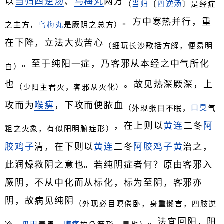
以
当归四逆汤
、
乌梅丸
两方
（
当归
〔
四逆汤
〕是经症
。方中寒热并行，重
之主方，
乌梅丸
是厥阴之总方）
在下降，立法大费苦心
（细玩长沙歌括方解，便易明
。至于纯阳一症，乃客邪从本经之中气所化
白）
也
。故见热深厥深，上
（少阳主君火，客邪从火化）
攻而为
喉痹
，下攻而便脓血
（外现张目不眠，
口臭
气
，在上则以
黄连
二冬
阿
粗之火象，有似阳明腑症形）
胶
鸡子
清，在下则以
黄连
二冬
阿胶
鸡子黄
治之，
此润燥救阴之意也。若纯阴症者何？原由客邪入
厥阴，不从中化而从标化，标为至阴，客邪亦
阴，故病见纯阴
（外现必目瞑倦卧，身重懒言，四肢逆
。法宜回阳，阳