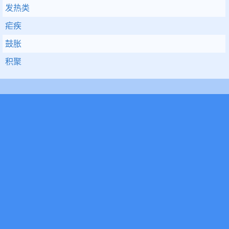
发热类
疟疾
鼓胀
积聚