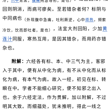
冷，
爪甲
青黑，
腹痛
拘急等形，是也）
回则阴消，而病可瘳矣。至若错杂者何？标阴与
中同病也
（外现腹中急痛，吐利厥逆，心中
烦热
，频索
，法宜大剂回阳，少加
黄
冷饮，饮而即吐者，是也）
连汁
同服，寒热互用，是因其错杂，而用药亦错
杂也。
附解：
六经各有标、本、中三气为主，客邪
入于其中，便有从中化为病，有不从中化而从标
化为病，有本气为病。故入一经，初见在标、转
瞬在中。学者不能细心研究，便不知邪之出入
也。余于六经定法，作为贯解，加以附解，不过
明其大致。而细蕴处，犹未推明，得此一线之