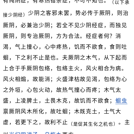
有纯阴症，有寒热错杂症，不可不知也。
（以下承
少阴之客邪未罢，势必传于厥阴，则治
接少阴经）
厥阴，必兼治少阴；若全不见少阴经症，而独见
厥阴，则专治厥阴，方为合法。经症者何？消
渴，气上撞心，心中疼热，饥而不欲食，食则吐
蛔，下之利不止是也。夫厥阴之木气，从下起而
上合于手厥阴包络，包络主火，风火相合为病。
风火相煽，故能消；火盛津枯故见渴，包络为心
之外垣，心包火动，故热气撞心而疼；木气太
盛，上凌脾土，土畏木克，故饥而不欲食；
蛔虫
禀厥阴风木所化，故吐蛔；木既克土，土气大
虚，若更下之，故利不止
。主
（是促其生化之机也）