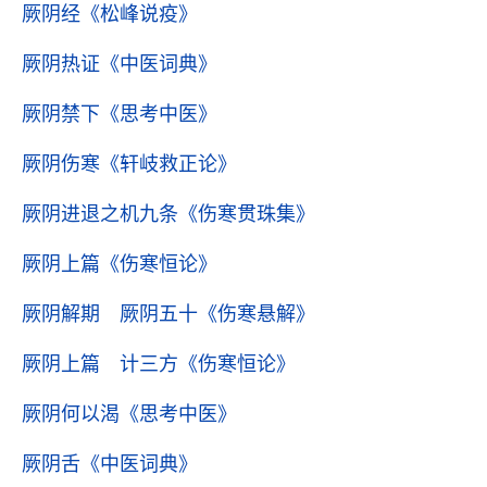
厥阴经
《松峰说疫》
厥阴热证
《中医词典》
厥阴禁下
《思考中医》
厥阴伤寒
《轩岐救正论》
厥阴进退之机九条
《伤寒贯珠集》
厥阴上篇
《伤寒恒论》
厥阴解期 厥阴五十
《伤寒悬解》
厥阴上篇 计三方
《伤寒恒论》
厥阴何以渴
《思考中医》
厥阴舌
《中医词典》