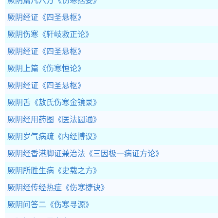
厥阴篇凡六方
《伤寒括要》
厥阴经证
《四圣悬枢》
厥阴伤寒
《轩岐救正论》
厥阴经证
《四圣悬枢》
厥阴上篇
《伤寒恒论》
厥阴经证
《四圣悬枢》
厥阴舌
《敖氏伤寒金镜录》
厥阴经用药图
《医法圆通》
厥阴岁气病疏
《内经博议》
厥阴经香港脚证兼治法
《三因极一病证方论》
厥阴所胜生病
《史载之方》
厥阴经传经热症
《伤寒捷诀》
厥阴问答二
《伤寒寻源》