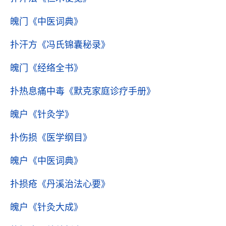
魄门
《中医词典》
扑汗方
《冯氏锦囊秘录》
魄门
《经络全书》
扑热息痛中毒
《默克家庭诊疗手册》
魄户
《针灸学》
扑伤损
《医学纲目》
魄户
《中医词典》
扑损疮
《丹溪治法心要》
魄户
《针灸大成》