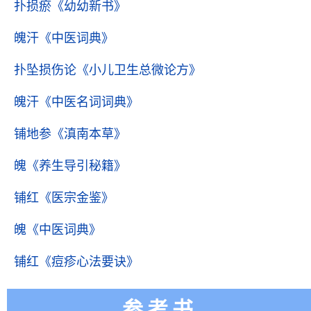
扑损瘀
《幼幼新书》
魄汗
《中医词典》
扑坠损伤论
《小儿卫生总微论方》
魄汗
《中医名词词典》
铺地参
《滇南本草》
魄
《养生导引秘籍》
铺红
《医宗金鉴》
魄
《中医词典》
铺红
《痘疹心法要诀》
参考书