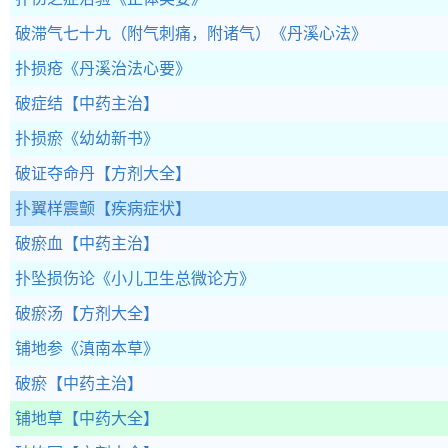
破滞气七十九（附气刺痛，附诸气）
《丹溪心法》
扑损疮
《丹溪治法心要》
破症结
【中药主治】
扑损瘀
《幼幼新书》
破证夺命丹
【方剂大全】
扑翼样震颤
【疾病症状】
破瘀血
【中药主治】
扑坠损伤论
《小儿卫生总微论方》
破瘀汤
【方剂大全】
铺地参
《滇南本草》
破瘀
【中药主治】
铺地草
【中药大全】