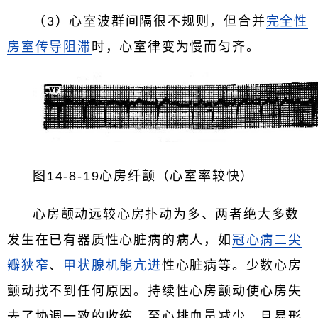
（3）心室波群间隔很不规则，但合并
完全性
房室传导阻滞
时，心室律变为慢而匀齐。
图14-8-19心房纤颤（心室率较快）
心房颤动远较心房扑动为多、两者绝大多数
发生在已有器质性心脏病的病人，如
冠心病
二尖
瓣狭窄
、
甲状腺机能亢进
性心脏病等。少数心房
颤动找不到任何原因。持续性心房颤动使心房失
去了协调一致的收缩，至心排血量减少，且易形