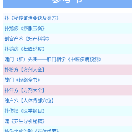
扑
《秘传证治要诀及类方》
扑鹅痧
《痧胀玉衡》
剖宫产术
《妇产科学》
扑鹅痧
《松峰说疫》
魄门（肛）先兆——肛门相学
《中医疾病预测》
扑粉方
【方剂大全】
魄门
《经络全书》
扑汗方
【方剂大全】
魄户穴
【人体背部穴位】
扑伤损
《医学纲目》
魄
《养生导引秘籍》
扑伤之症治验
《正体类要》