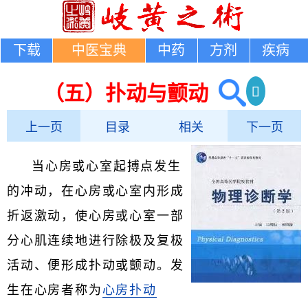
下载
中医宝典
中药
方剂
疾病
（五）扑动与颤动
上一页
目录
相关
下一页
当心房或心室起搏点发生
的冲动，在心房或心室内形成
折返激动，使心房或心室一部
分心肌连续地进行除极及复极
活动、便形成扑动或颤动。发
生在心房者称为
心房扑动