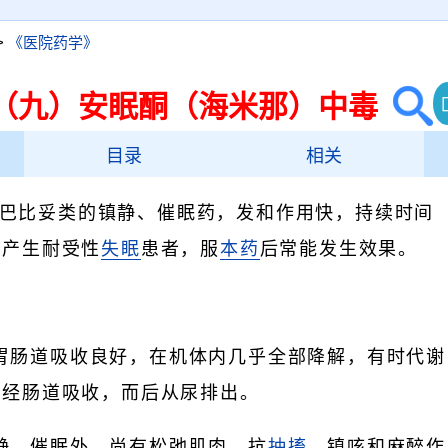
>
《医院药学》
（九）安眠酮（海米那）中毒
目录
相关
巴比妥类的镇静、催眠药，发和作用快，持续时间
已产生耐受性
失眠
患者，服
本药
后常能发生效果。
胃肠道吸收良好，在机体内几乎全部降解，有时代谢
并经肠道吸收，而后从尿排出。
静、催眠外、尚有松弛肌肉、抗
抽搐
、镇咳和麻醉作