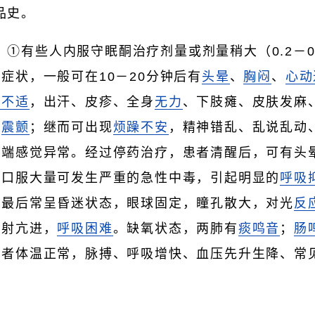
品史。
：①有些人内服守眠酮治疗剂量或剂量稍大（0.2－0
症状，一般可在10－20分钟后有
头晕
、
胸闷
、
心动
部不适
，出汗、皮疹、全身
无力
、下肢瘫、皮肤发麻
性
震颤
；继而可出现
烦躁不安
，精神错乱、乱说乱动
肢端感觉异常。经过停药治疗，患者清醒后，可有头
次口服大量可发生严重的急性中毒，引起明显的
呼吸
，最后常呈昏迷状态，眼球固定，瞳孔散大，对光
反
反射亢进，
呼吸困难
。缺氧状态，两肺有
痰鸣音
；
肠
患者体温正常，脉搏、呼吸增快、血压先升生降、常