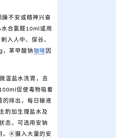
①烦躁不安或精神兴奋
水合氯醛10ml或用
:针剌入人中、俣谷、
1g，苯甲酸钠
咖啡
因
微温盐水洗胃，去
00ml促使毒物吸着
量的排出，每日输液
主酌加生理盐水及
迷状态，可选用安钠
用。④摄入大量的安