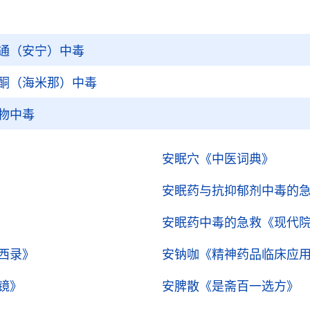
通（安宁）中毒
酮（海米那）中毒
物中毒
安眠穴
《中医词典》
安眠药与抗抑郁剂中毒的
安眠药中毒的急救
《现代
西录》
安钠咖
《精神药品临床应
镜》
安脾散
《是斋百一选方》