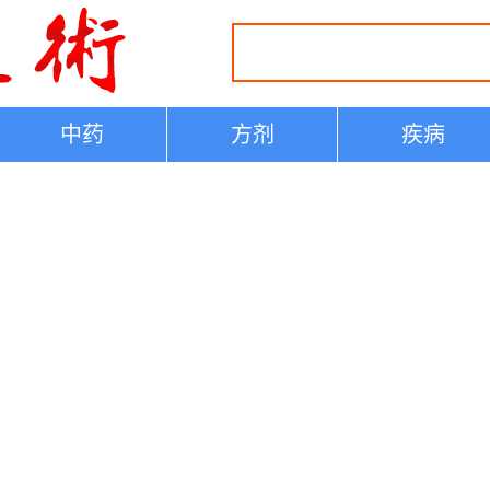
中药
方剂
疾病