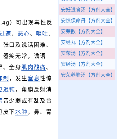
安妊进食汤
【方剂大全】
安惊保命丹
【方剂大全】
.4g）可出现毒性反
安荣散
【方剂大全】
过速
、
恶心
、
呕吐
、
安经丸
【方剂大全】
、张口及说话困难、
安荣汤
【方剂大全】
、器笑无常，谵语
安经汤
【方剂大全】
晕、全身
肌肉酸痛
、
安荣养胎汤
【方剂大全】
抑制
，发生
窒息
性惊
应迟钝
，角膜反射消
鸣
音少弱或有乱及台
见皮下
水肿
，鼻、胃