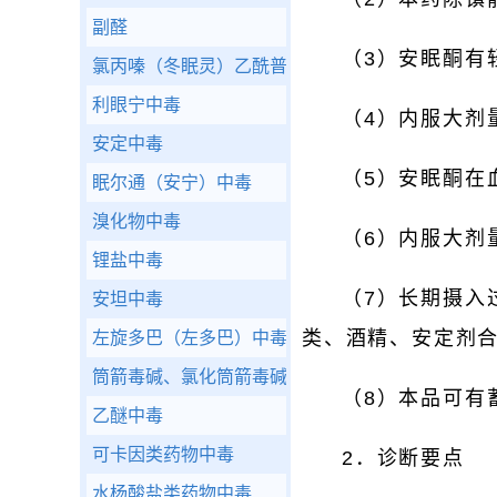
副醛
（3）安眠酮有
氯丙嗪（冬眠灵）乙酰普马嗪、奋乃静、三氟拉嗪
利眼宁中毒
（4）内服大剂
安定中毒
（5）安眠酮在
眠尔通（安宁）中毒
溴化物中毒
（6）内服大剂
锂盐中毒
（7）长期摄入
安坦中毒
类、酒精、安定剂
左旋多巴（左多巴）中毒
筒箭毒碱、氯化筒箭毒碱、氯化琥珀胆碱中毒
（8）本品可有
乙醚中毒
可卡因类药物中毒
2．诊断要点
水杨酸盐类药物中毒