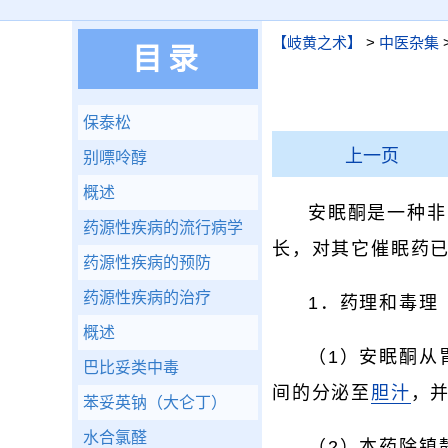
【岐黄之术】
>
中医杂集
目录
保泰松
上一页
别嘌呤醇
概述
安眠酮是一种非
药源性疾病的流行病学
长，对其它催眠药
药源性疾病的预防
药源性疾病的治疗
1．药理和毒理
概述
（1）安眠酮从
巴比妥类中毒
间的分泌至
胆汁
，
苯妥英钠（大仑丁）
水合氯醛
（2）本药除镇