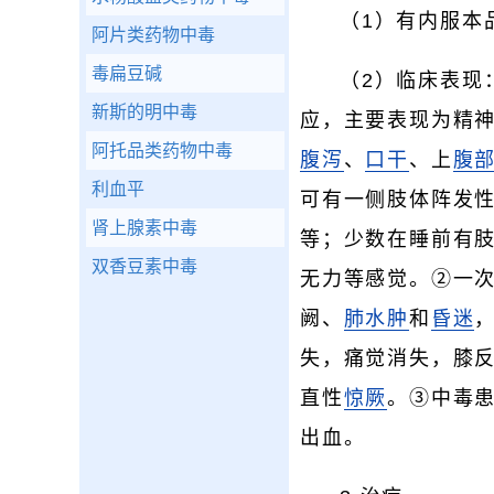
（1）有内服本
阿片类药物中毒
毒扁豆碱
（2）临床表现
新斯的明中毒
应，主要表现为精神
阿托品类药物中毒
腹泻
、
口干
、上
腹
利血平
可有一侧肢体阵发
肾上腺素中毒
等；少数在睡前有
双香豆素中毒
无力等感觉。②一
阙、
肺水肿
和
昏迷
失，痛觉消失，膝
直性
惊厥
。③中毒
出血。