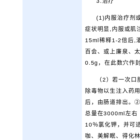
3.治疗
(1)内服治疗
症状明显,内服或肌注
15ml稀释1-2倍后
百会、或上廉泉、太溪
0.5g，在此数穴作
（2）若一次口
除毒物以生注入药用炭
后，由肠道排出。
总量在3000ml左右
10％氯化钾，并可
咖、美解眠、得化