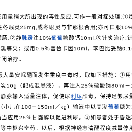
剂或用量稍大所出现的毒性反应,可作一般对症处理:
冬眠灵25mg,或冬眼灵与非那根合用;亦可口服10%
,灌肠.②静
脉缓
注10%
葡萄
糖酸钙10ml.③针炙治疗
等欠；或用0.5％普鲁卡因10ml，苯巴比妥钠0.
封闭治疗。
服大量安眠酮而发生重度中毒时，取如下措施：①用
10g（配成混悬液），再注入25％硫酸钠80ml－1
②静脉输入适量注体，促使尿
利尿
颀毒，保持足够尿
（小儿在100－150ml／kg）输液中以高渗
葡萄
糖为
适当应用25％甘露醇以促进利尿。③如患者处于昏
林等中枢兴奋药。以后，根据神经志清醒程度减量停