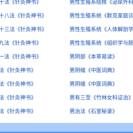
十法
《针灸神书》
男性生殖系结核
《泌尿外
十八法
《针灸神书》
男性生殖系统
《默克家庭
十三法
《针灸神书》
男性生殖系统
《人体解剖
九法
《针灸神书》
男性生殖系统
《组织学与
一法
《针灸神书》
男阴部
《本草易读》
法
《针灸神书》
男阴缝
《中医词典》
法
《针灸神书》
男阴缝
《中医词典》
法
《针灸神书》
男有三至
《竹林女科证治
法
《针灸神书》
男治法
《石室秘录》