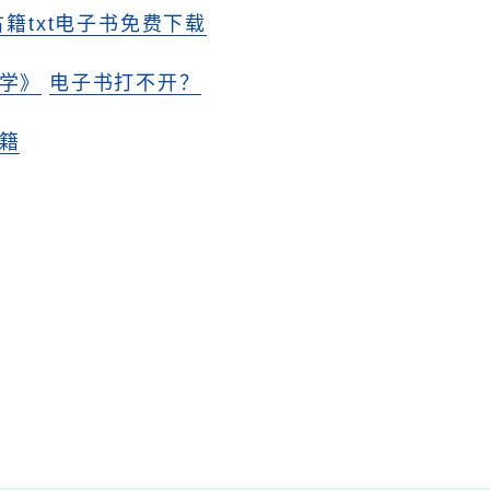
古籍txt电子书免费下载
学》
电子书打不开？
籍