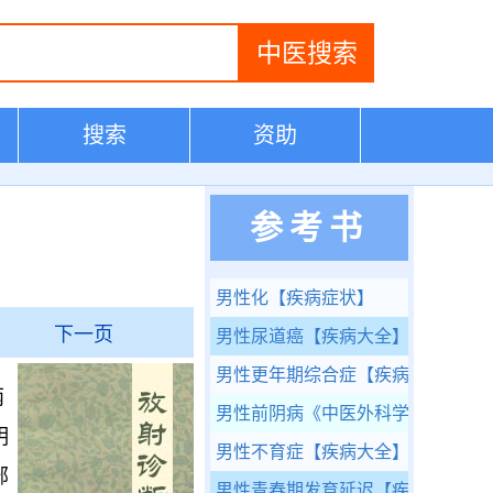
搜索
资助
参考书
男性化
【疾病症状】
下一页
男性尿道癌
【疾病大全】
男性更年期综合症
【疾病大全】
两
男性前阴病
《中医外科学》
明
男性不育症
【疾病大全】
部
男性青春期发育延迟
【疾病大全】