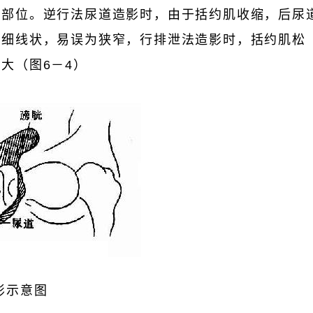
见部位。逆行法尿道造影时，由于括约肌收缩，后尿
呈细线状，易误为狭窄，行排泄法造影时，括约肌松
大（图6－4）
影示意图