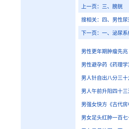
上一页：
三、膀胱
搜相关：
四、男性尿
下一页：
一、泌尿系
男性更年期肿瘤先兆
男性避孕药
《药理学
男人针自出八分三十
男人午前升阳四十三
男强女快方
《古代房
男女足头红肿一百七