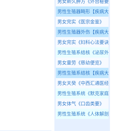
男女新久肿方
《外台秘要》
男性生殖器畸形
【疾病大全】
男女完实
《医宗金鉴》
男性生殖器外伤
【疾病大全】
男女完实
《妇科心法要诀》
男性生殖系结核
《泌尿外科学》
男女童劳
《慈幼便览》
男性生殖系结核
【疾病大全】
男女天癸
《中西汇通医经精义》
男性生殖系统
《默克家庭诊疗手册
男女体气
《口齿类要》
男性生殖系统
《人体解剖学》