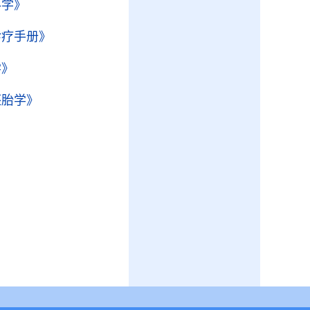
科学》
诊疗手册》
学》
胚胎学》
》