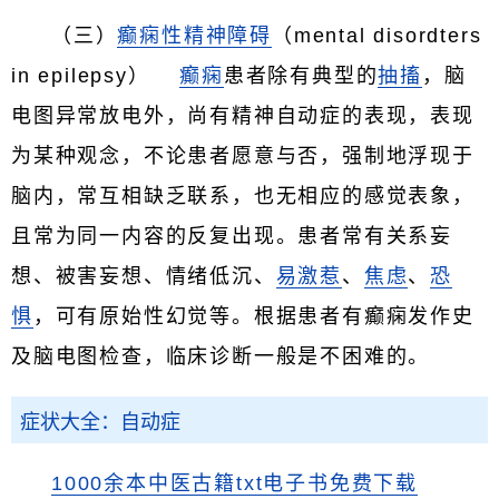
（三）
癫痫性精神障碍
（mental disordters
in epilepsy）
癫痫
患者除有典型的
抽搐
，脑
电图异常放电外，尚有精神自动症的表现，表现
为某种观念，不论患者愿意与否，强制地浮现于
脑内，常互相缺乏联系，也无相应的感觉表象，
且常为同一内容的反复出现。患者常有关系妄
想、被害妄想、情绪低沉、
易激惹
、
焦虑
、
恐
惧
，可有原始性幻觉等。根据患者有癫痫发作史
及脑电图检查，临床诊断一般是不困难的。
症状大全：自动症
1000余本中医古籍txt电子书免费下载