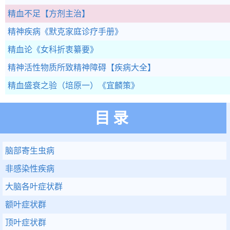
精血不足
【方剂主治】
精神疾病
《默克家庭诊疗手册》
精血论
《女科折衷纂要》
精神活性物质所致精神障碍
【疾病大全】
精血盛衰之验（培原一）
《宜麟策》
目录
脑部寄生虫病
非感染性疾病
大脑各叶症状群
额叶症状群
顶叶症状群