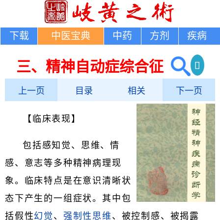
下载
中医宝典
中药
方剂
疾病
三、精神自动症综合征
上一页
目录
相关
下一页
【临床表现】
包括感知觉、思维、情
感、意志等多种精神病理现
象。临床特点是在意识清晰状
态下产生的一组症状。其中包
括假性
幻觉
、
强制性思维
、被控制感、被揭露