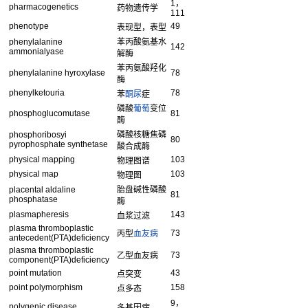
1，
pharmacogenetics
药物遗传学
111
phenotype
49
表现型，表型
phenylalanine
苯丙酸氨基水
142
ammonialyase
解酶
苯丙氨酸羟化
phenylalanine hyroxylase
78
酶
phenylketouria
78
苯
酮尿
症
磷酸
葡萄
变位
phosphoglucomutase
81
酶
phosphoribosyi
磷酸核糖焦磷
80
pyrophosphate synthetase
酸合成酶
physical mapping
103
物理图谱
physical map
103
物理图
placental aldaline
胎盘碱性磷酸
81
phosphatase
酶
plasmapheresis
143
血浆过滤
plasma thromboplastic
73
丙型
血友病
antecedent(PTA)deficiency
plasma thromboplastic
73
乙型血友病
component(PTA)deficiency
point mutation
43
点突变
point polymorphism
158
点多态
9，
polygenic disease