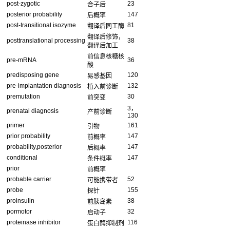
post-zygotic
23
合子后
posterior probability
147
后概率
post-transitional isozyme
81
翻译后同工酶
翻译后修饰，
posttranslational processing
38
翻译后加工
前信息核糖核
pre-mRNA
36
酸
predisposing gene
120
易感基因
pre-implantation diagnosis
132
植入前诊断
premutation
30
前突变
3，
prenatal diagnosis
产前诊断
130
primer
161
引物
prior probability
147
前概率
probability,posterior
147
后概率
conditional
147
条件概率
prior
前概率
probable carrier
52
可能携带者
probe
155
探针
proinsulin
38
前胰岛素
pormotor
32
启动子
proteinase inhibitor
116
蛋白酶抑制剂