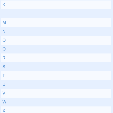
K
L
M
N
O
Q
R
S
T
U
V
W
X