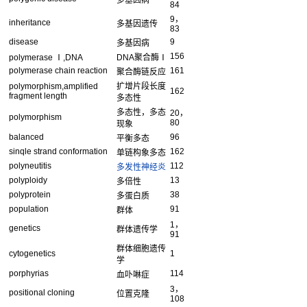
多基因病
84
9，
inheritance
多基因遗传
83
disease
9
多基因病
156
polymerase Ⅰ,DNA
DNA聚合酶Ⅰ
polymerase chain reaction
161
聚合酶链反应
polymorphism,amplified
扩增片段长度
162
fragment length
多态性
多态性，多态
20，
polymorphism
80
现象
balanced
96
平衡多态
sinqle strand conformation
162
单链构象多态
polyneutitis
112
多发性神经炎
polyploidy
13
多倍性
polyprotein
38
多蛋白质
population
91
群体
1，
genetics
群体遗传学
91
群体细胞遗传
cytogenetics
1
学
porphyrias
114
血卟啉症
3，
positional cloning
位置克隆
108