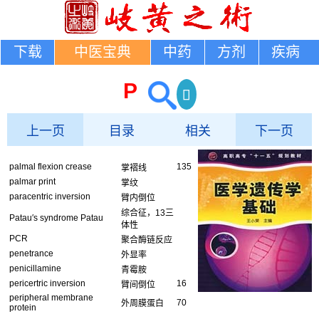
下载
中医宝典
中药
方剂
疾病
P
上一页
目录
相关
下一页
palmal flexion crease
135
掌褶线
palmar print
掌纹
paracentric inversion
臂内倒位
综合征，13三
Patau′s syndrome Patau
体性
PCR
聚合酶链反应
penetrance
外显率
penicillamine
青霉胺
pericertric inversion
16
臂间倒位
peripheral membrane
70
外周膜蛋白
protein