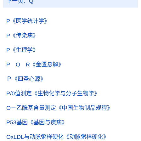
下一页：
Q
P
《医学统计学》
P
《传染病》
P
《生理学》
P Q R
《金匮悬解》
Ｐ
《四圣心源》
P/0值测定
《生物化学与分子生物学》
O－乙酰基含量测定
《中国生物制品规程》
P53基因
《基因与疾病》
OxLDL与动脉粥样硬化
《动脉粥样硬化》