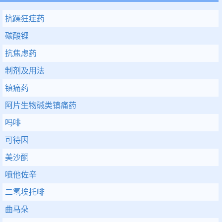
抗躁狂症药
碳酸锂
抗焦虑药
制剂及用法
镇痛药
阿片生物碱类镇痛药
吗啡
可待因
美沙酮
喷他佐辛
二氢埃托啡
曲马朵