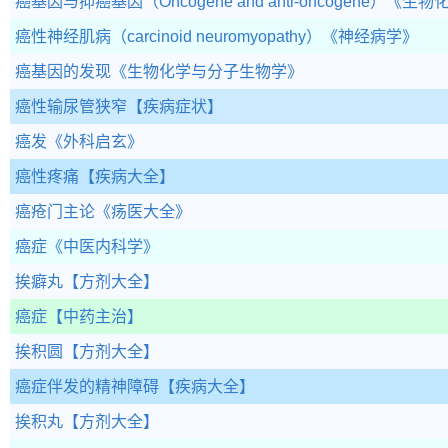
癌基因与抑癌基因（Oncogene and anti-oncogene）
《生物
癌性神经肌病（carcinoid neuromyopathy）
《神经病学》
癌基因的发现
《生物化学与分子生物学》
癌性输尿管狭窄
【疾病症状】
癌发
《外科启玄》
癌性疼痛
【疾病大全】
癌疮门主论
《疡医大全》
癌症
《中医内科学》
挨癖丸
【方剂大全】
癌症
【中药主治】
挨积圆
【方剂大全】
癌症伴发的精神障碍
【疾病大全】
挨积丸
【方剂大全】