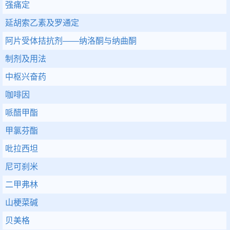
强痛定
延胡索乙素及罗通定
阿片受体拮抗剂——纳洛酮与纳曲酮
制剂及用法
中枢兴奋药
咖啡因
哌醋甲酯
甲氯芬酯
吡拉西坦
尼可刹米
二甲弗林
山梗菜碱
贝美格