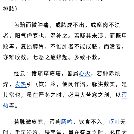
排脓）
色黯而微肿痛，或脓成不出，或腐肉不溃
者，阳气虚寒也、温补之。若疑其未溃，而概用
败毒，复损脾胃，不惟肿者不能成脓，而溃者，
亦难收敛，七恶之症蜂起。多致不救。
经云：诸痛痒疡疮，皆属
心火
，若肿赤烦
燥，
发热
引（饮）冷，便闭作渴，脉洪数实，是
其常也，虽在严冬之时，必用大苦寒之剂，以
泻
热
毒。
若脉微皮寒，泻痢
肠鸣
，饮食不入，
呕吐
无
时，手足逆冷，是变常，虽在盛暑之时，必用大