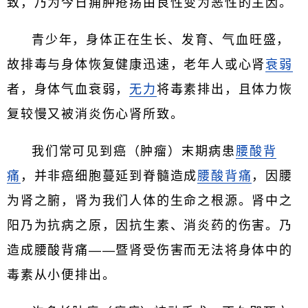
致，乃为今日痈肿疮疡由良性变为恶性的主因。
青少年，身体正在生长、发育、气血旺盛，
故排毒与身体恢复健康迅速，老年人或心肾
衰弱
者，身体气血衰弱，
无力
将毒素排出，且体力恢
复较慢又被消炎伤心肾所致。
我们常可见到癌（肿瘤）末期病患
腰酸背
痛
，并非癌细胞蔓延到脊髓造成
腰酸
背痛
，因腰
为肾之腑，肾为我们人体的生命之根源。肾中之
阳乃为抗病之原，因抗生素、消炎药的伤害。乃
造成腰酸背痛——暨肾受伤害而无法将身体中的
毒素从小便排出。