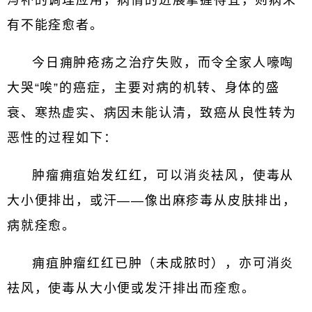
泻补的调理应用，病情的进展掌握得宜，则病未
有不能痊愈者。
今日痈肿疮疡之治疗失败，而令全家人嚎啕
大哭“唉”的癌症，主要对病的机转、身体的盛
衰、寒热虚实、病因未能认清，致癌从良性转为
恶性的过程如下：
肿瘤痈疽始发红红，可以消炎袪风，使毒从
大小便排出，或汗——像出麻疹毒从皮肤排出，
病就痊愈。
痈疽肿瘤红红已肿（未成脓时），亦可消炎
袪风，使毒从大小便或发汗排出而痊愈。