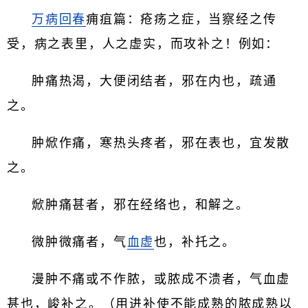
万病回春
痈疽篇：疮疡之症，当察经之传
受，病之表里，人之虚实，而攻补之！例如：
肿痛热渴，大便闭结者，邪在内也，疏通
之。
肿焮作痛，寒热头疼者，邪在表也，宜发散
之。
焮肿痛甚者，邪在经络也，和解之。
微肿微痛者，气
血虚
也，补托之。
漫肿不痛或不作脓，或脓成不溃者，气血虚
甚也，峻补之。（用进补使不能成熟的脓成熟以