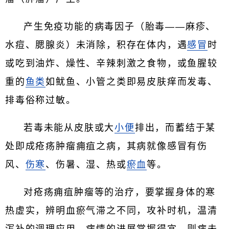
产生免疫功能的病毒因子（胎毒——麻疹、
水痘、腮腺炎）未消除，积存在体内，遇
感冒
时
或吃到油炸、燥性、辛辣刺激之食物，或鱼腥较
重的
鱼类
如鱿鱼、小管之类即易皮肤痒而发毒、
排毒俗称过敏。
若毒未能从皮肤或大
小便
排出，而蓄结于某
处即成疮疡肿瘤痈疽之病，其病就像感冒有伤
风、
伤寒
、伤暑、湿、热或
瘀血
等。
对疮疡痈疽肿瘤等的治疗，要掌握身体的寒
热虚实，辨明血瘀气滞之不同，攻补时机，温清