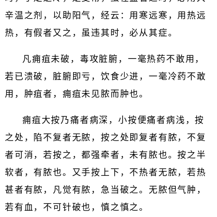
辛温之剂，以助阳气，经云：用寒远寒，用热远
热，有假者又之，虽违其时，必从其症。
凡痈疽未破，毒攻脏腑，一毫热药不敢用，
若已溃破，脏腑即亏，饮食少进，一毫冷药不敢
用，肿疽者，痈疽未见脓而肿也。
痈疽大按乃痛者病深，小按便痛者病浅，按
之处，陷不复者无脓，按之处即复者有脓，不复
者可消，若按之，都强牵者，未有脓也。按之半
软者，有脓也。又手按上下，不热者无脓，若热
甚者有脓，凡觉有脓，急当破之。无脓但气肿，
若有血，不可针破也，慎之慎之。