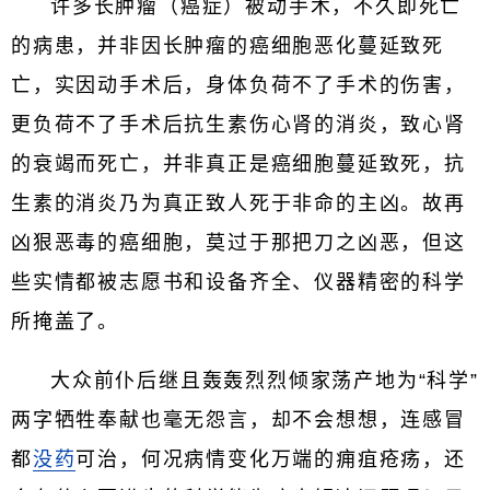
许多长肿瘤（癌症）被动手术，不久即死亡
的病患，并非因长肿瘤的癌细胞恶化蔓延致死
亡，实因动手术后，身体负荷不了手术的伤害，
更负荷不了手术后抗生素伤心肾的消炎，致心肾
的衰竭而死亡，并非真正是癌细胞蔓延致死，抗
生素的消炎乃为真正致人死于非命的主凶。故再
凶狠恶毒的癌细胞，莫过于那把刀之凶恶，但这
些实情都被志愿书和设备齐全、仪器精密的科学
所掩盖了。
大众前仆后继且轰轰烈烈倾家荡产地为“科学”
两字牺牲奉献也毫无怨言，却不会想想，连感冒
都
没药
可治，何况病情变化万端的痈疽疮疡，还