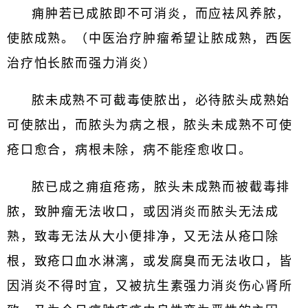
痈肿若已成脓即不可消炎，而应袪风养脓，
使脓成熟。（中医治疗肿瘤希望让脓成熟，西医
治疗怕长脓而强力消炎）
脓未成熟不可截毒使脓出，必待脓头成熟始
可使脓出，而脓头为病之根，脓头未成熟不可使
疮口愈合，病根未除，病不能痊愈收口。
脓已成之痈疽疮疡，脓头未成熟而被截毒排
脓，致肿瘤无法收口，或因消炎而脓头无法成
熟，致毒无法从大小便排净，又无法从疮口除
根，致疮口血水淋漓，或发腐臭而无法收口，皆
因消炎不得时宜，又被抗生素强力消炎伤心肾所