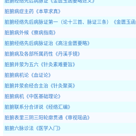
脏腑经络先后病脉证
《金匮玉函要略述义》
脏腑病症主药
《本草求真》
脏腑经络先后病脉证第一（论十三首、脉证三条）
《金匮玉函
脏腑病外候
《察病指南》
脏腑经络先后病脉证治
《高注金匮要略》
脏腑病及各部所属药性
《丹溪手镜》
脏腑井荥为五六
《针灸素难要旨》
脏腑病机论
《血证论》
脏腑井荥俞经合主治
《针灸聚英》
脏腑病机
《中医基础理论》
脏腑联系分合详说
《经络汇编》
脏腑表里三阴三阳轮廓贯通
《审视瑶函》
脏腑六脉诊法
《医学入门》