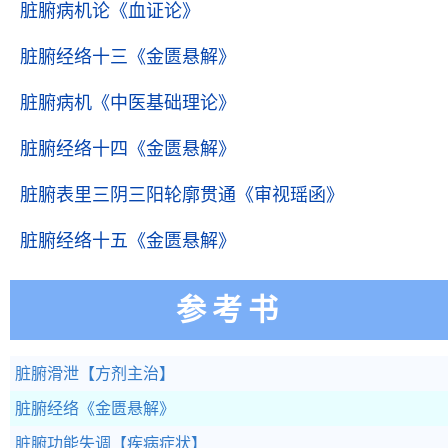
脏腑病机论
《血证论》
脏腑经络十三
《金匮悬解》
脏腑病机
《中医基础理论》
脏腑经络十四
《金匮悬解》
脏腑表里三阴三阳轮廓贯通
《审视瑶函》
脏腑经络十五
《金匮悬解》
参考书
脏腑滑泄
【方剂主治】
脏腑经络
《金匮悬解》
脏腑功能失调
【疾病症状】