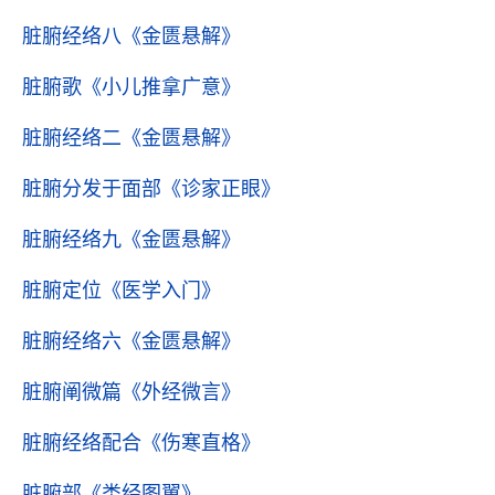
脏腑经络八
《金匮悬解》
脏腑歌
《小儿推拿广意》
脏腑经络二
《金匮悬解》
脏腑分发于面部
《诊家正眼》
脏腑经络九
《金匮悬解》
脏腑定位
《医学入门》
脏腑经络六
《金匮悬解》
脏腑阐微篇
《外经微言》
脏腑经络配合
《伤寒直格》
脏腑部
《类经图翼》