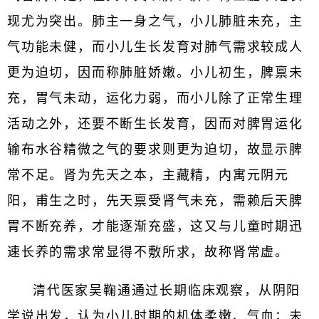
现尤为突出。肺主一身之气，小儿肺脏未充，主
气功能未健，而小儿生长发育对肺气需求较成人
更为迫切，因而称肺脏娇嫩。小儿初生，脾禀未
充，胃气未动，运化力弱，而小儿除了正常生理
活动之外，还要不断生长发育，因而对脾胃运化
输布水谷精微之气的要求则更为迫切，故显示脾
常不足。肾为先天之本，主藏精，内寓元阴元
阳，甫生之时，先天禀受肾气未充，需赖后天脾
胃不断充养，才能逐渐充盛，这又与儿童时期迅
速长养的需求常显得不敷所求，故称肾常虚。
清代医家吴鞠通通过长期临床观察，从阴阳
学说出发，认为小儿时期的机体柔嫩、气血；未