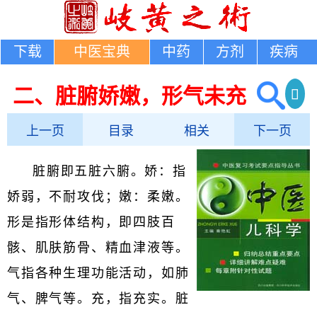
下载
中医宝典
中药
方剂
疾病
二、脏腑娇嫩，形气未充
上一页
目录
相关
下一页
脏腑即五脏六腑。娇：指
娇弱，不耐攻伐；嫩：柔嫩。
形是指形体结构，即四肢百
骸、肌肤筋骨、精血津液等。
气指各种生理功能活动，如肺
气、脾气等。充，指充实。脏