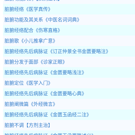
脏腑经络
《医学真传》
脏腑功能及其关系
《中医名词词典》
脏腑经络配合
《伤寒直格》
脏腑歌
《小儿推拿广意》
脏腑经络先后病脉证
《订正仲景全书金匮要略注》
脏腑分发于面部
《诊家正眼》
脏腑经络先后病脉证
《金匮要略浅注》
脏腑定位
《医学入门》
脏腑经络先后病脉证
《金匮要略心典》
脏腑阐微篇
《外经微言》
脏腑经络先后病脉证
《金匮玉函经二注》
脏腑不调
【方剂主治】