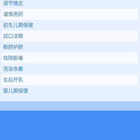
调节情志
谨慎用药
初生儿期保健
拭口洁眼
断脐护脐
祛除胎毒
洗浴衣着
生后开乳
婴儿期保健