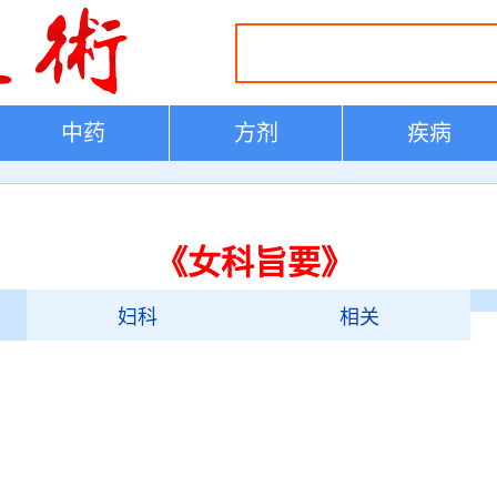
中药
方剂
疾病
《女科旨要》
妇科
相关