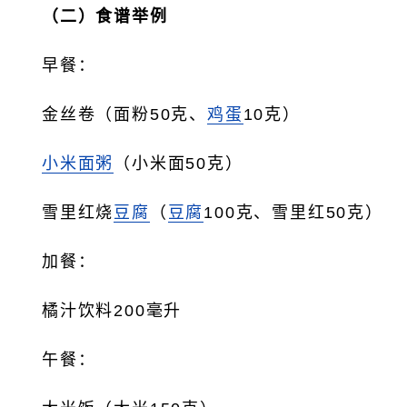
（二）食谱举例
早餐：
金丝卷（面粉50克、
鸡蛋
10克）
小米
面粥
（小米面50克）
雪里红烧
豆腐
（
豆腐
100克、雪里红50克）
加餐：
橘汁饮料200毫升
午餐：