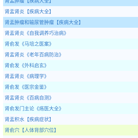
肾盂肿瘤
【疾病大全】
肾盂肾炎
【疾病大全】
肾盂肿瘤和输尿管肿瘤
【疾病大全】
肾盂肾炎
《自我调养巧治病》
肾俞发
《马培之医案》
肾盂肾炎
《老年百病防治》
肾俞发
《外科启玄》
肾盂肾炎
《病理学》
肾俞发
《医宗金鉴》
肾盂肾炎
《百病自测》
肾俞发门主论
《疡医大全》
肾盂积水
【疾病症状】
肾俞穴
【人体背部穴位】