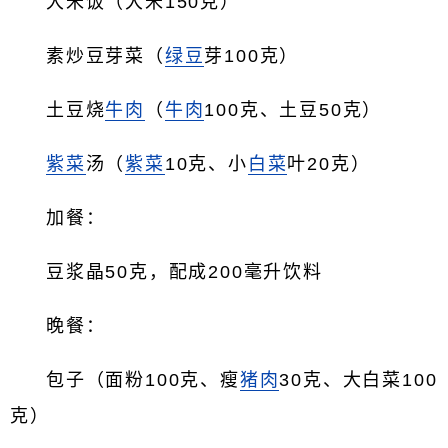
大米饭（大米150克）
素炒豆芽菜（
绿豆
芽100克）
土豆烧
牛肉
（
牛肉
100克、土豆50克）
紫菜
汤（
紫菜
10克、小
白菜
叶20克）
加餐：
豆浆晶50克，配成200毫升饮料
晚餐：
包子（面粉100克、瘦
猪肉
30克、大白菜100
克）