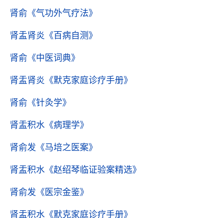
肾俞
《气功外气疗法》
肾盂肾炎
《百病自测》
肾俞
《中医词典》
肾盂肾炎
《默克家庭诊疗手册》
肾俞
《针灸学》
肾盂积水
《病理学》
肾俞发
《马培之医案》
肾盂积水
《赵绍琴临证验案精选》
肾俞发
《医宗金鉴》
肾盂积水
《默克家庭诊疗手册》