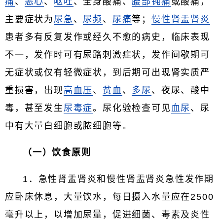
痛
、
恶心
、
呕吐
、全身酸痛、
腰部钝痛
或酸痛，
主要症状为
尿急
、
尿频
、
尿痛
等；
慢性肾盂肾炎
患者多有反复发作或经久不愈的病史，临床表现
不一，发作时可有尿路刺激症状，发作间歇期可
无症状或仅有轻微症状，到后期可出现肾实质严
重损害，出现
高血压
、
贫血
、
多尿
、夜尿、酸中
毒，甚至发生
尿毒症
。尿化验检查可见
血尿
、尿
中有大量白细胞或脓细胞等。
（一）饮食原则
1．急性肾盂肾炎和慢性肾盂肾炎急性发作期
应卧床休息，大量饮水，每日摄入水量应在2500
毫升以上，以增加尿量，促进细菌、毒素及炎性