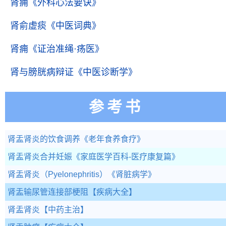
肾痈
《外科心法要诀》
肾俞虚痰
《中医词典》
肾痈
《证治准绳·疡医》
肾与膀胱病辩证
《中医诊断学》
参考书
肾盂肾炎的饮食调养
《老年食养食疗》
肾盂肾炎合并妊娠
《家庭医学百科-医疗康复篇》
肾盂肾炎（Pyelonephritis）
《肾脏病学》
肾盂输尿管连接部梗阻
【疾病大全】
肾盂肾炎
【中药主治】