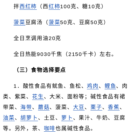
拌
西红柿
（西
红柿
100克、糖10克）
菠菜
豆腐汤（
菠菜
50克、豆腐50克）
全日烹调用油20克
全日热能9030千焦（2150千卡）左右。
（三）食物选择要点
1．酸性食品有鱿鱼、鱼松、
鸡肉
、
鲤鱼
、肉
类、紫菜、
花生
、大米、面粉等；碱性食品有裙
带菜、
海带
、
蘑菇
、菠菜、
大豆
、
栗子
、
香蕉
、
油菜
、
胡萝卜
、土豆、
萝卜
、果汁、牛奶、豆腐
等。另外，茶、
咖啡
也属碱性食品。