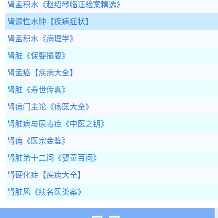
肾盂积水
《赵绍琴临证验案精选》
肾源性水肿
【疾病症状】
肾盂积水
《病理学》
肾脏
《保婴撮要》
肾盂癌
【疾病大全】
肾脏
《寿世传真》
肾痈门主论
《疡医大全》
肾脏病与尿毒症
《中医之钥》
肾痈
《医宗金鉴》
肾脏第十二问
《婴童百问》
肾硬化症
【疾病大全】
肾脏风
《续名医类案》