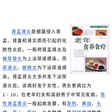
肾盂肾炎
是细菌侵入肾
盂、肾盏和肾实质而引起的化
脓性炎症。一般称肾盂肾炎及
输尿管炎
为上泌尿道感染，而
尿道炎
、
膀胱炎
为下泌尿道感
染。肾盂肾炎大多并发下泌尿
道炎症。该病好发于女性，男女患病比为
1∶10，在老年妇女和高龄男子中常见发病。
急
性肾盂肾炎
一般起病急骤，有
发热
、
寒战
、
头