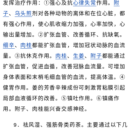
发挥治疗作用：①强心及抗
心律失常
作用。
附
子
、
乌头煎
剂对各种动物的离体和在位心脏，都
有强心作用，使心肌收缩力加强，心率加快，心
输出量增加。②扩张血管、改善循环、抗缺氧。
细辛
、
肉桂
都能扩张血管，增加冠状动脉的血流
量。③抗休克作用。
肉桂
、
生姜
、
附子
都能通过
扩张血管，促进血循，改善冠脉血流量。可增加
身体表面和末梢毛细血管的血流，提高体温。④
健胃作用。姜的芳香辛辣成份可刺激胃粘膜引起
局部血液循环的改善。⑤镇吐作用。⑥镇痛作
用。附子、肉桂能兴奋交感神经。
9．祛风湿、强筋骨类药茶。主要通过以下几