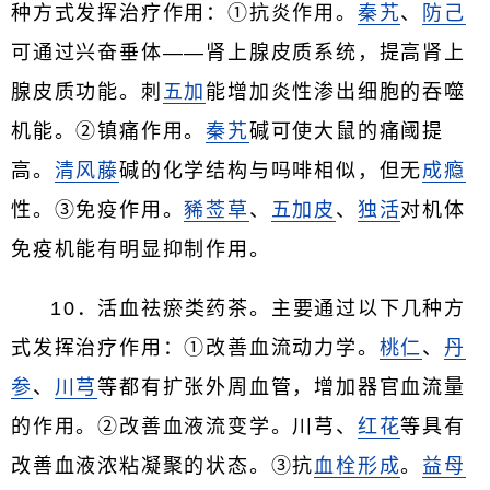
种方式发挥治疗作用：①抗炎作用。
秦艽
、
防己
可通过兴奋垂体——肾上腺皮质系统，提高肾上
腺皮质功能。刺
五加
能增加炎性渗出细胞的吞噬
机能。②镇痛作用。
秦艽
碱可使大鼠的痛阈提
高。
清风藤
碱的化学结构与吗啡相似，但无
成瘾
性。③免疫作用。
豨莶草
、
五加皮
、
独活
对机体
免疫机能有明显抑制作用。
10．活血祛瘀类药茶。主要通过以下几种方
式发挥治疗作用：①改善血流动力学。
桃仁
、
丹
参
、
川芎
等都有扩张外周血管，增加器官血流量
的作用。②改善血液流变学。川芎、
红花
等具有
改善血液浓粘凝聚的状态。③抗
血栓形成
。
益母