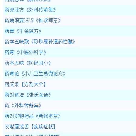
药兜肚方
《外科传薪集》
药病须要适当
《推求师意》
药毒
《千金翼方》
药本五味歌
《珍珠囊补遗药性赋》
药毒
《中医外科学》
药本五味
《医经国小》
药毒论
《小儿卫生总微论方》
药艾条
【方剂大全】
药对解法
《张氏医通》
药
《外科传薪集》
药对岁物药品
《新修本草》
咬嘴唇或舌
【疾病症状】