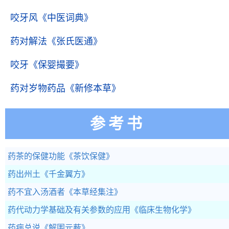
咬牙风
《中医词典》
药对解法
《张氏医通》
咬牙
《保婴撮要》
药对岁物药品
《新修本草》
参考书
药茶的保健功能
《茶饮保健》
药出州土
《千金翼方》
药不宜入汤酒者
《本草经集注》
药代动力学基础及有关参数的应用
《临床生物化学》
药病总说
《解围元薮》