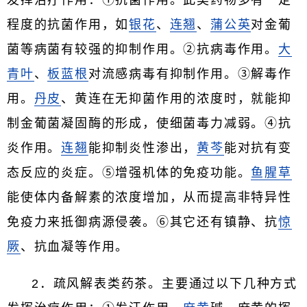
发挥治疗作用：①抗菌作用。此类药物多有一定
程度的抗菌作用，如
银花
、
连翘
、
蒲公英
对金葡
菌等病菌有较强的抑制作用。②抗病毒作用。
大
青叶
、
板蓝根
对流感病毒有抑制作用。③解毒作
用。
丹皮
、黄连在无抑菌作用的浓度时，就能抑
制金葡菌凝固酶的形成，使细菌毒力减弱。④抗
炎作用。
连翘
能抑制炎性渗出，
黄芩
能对抗有变
态反应的炎症。⑤增强机体的免疫功能。
鱼腥草
能使体内备解素的浓度增加，从而提高非特异性
免疫力来抵御病源侵袭。⑥其它还有镇静、抗
惊
厥
、抗血凝等作用。
2．疏风解表类药茶。主要通过以下几种方式