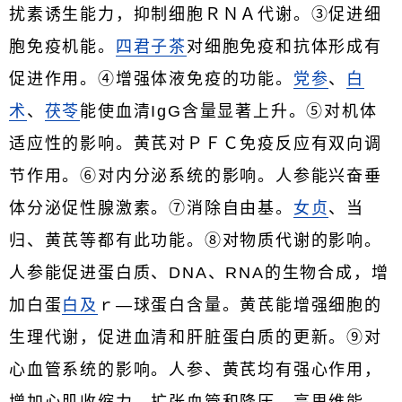
扰素诱生能力，抑制细胞ＲＮＡ代谢。③促进细
胞免疫机能。
四君子茶
对细胞免疫和抗体形成有
促进作用。④增强体液免疫的功能。
党参
、
白
术
、
茯苓
能使血清IgG含量显著上升。⑤对机体
适应性的影响。黄芪对ＰＦＣ免疫反应有双向调
节作用。⑥对内分泌系统的影响。人参能兴奋垂
体分泌促性腺激素。⑦消除自由基。
女贞
、当
归、黄芪等都有此功能。⑧对物质代谢的影响。
人参能促进蛋白质、DNA、RNA的生物合成，增
加白蛋
白及
ｒ—球蛋白含量。黄芪能增强细胞的
生理代谢，促进血清和肝脏蛋白质的更新。⑨对
心血管系统的影响。人参、黄芪均有强心作用，