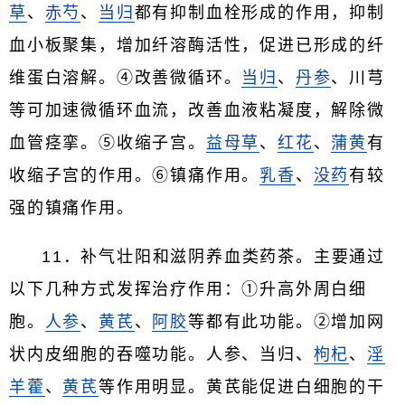
草
、
赤芍
、
当归
都有抑制血栓形成的作用，抑制
血小板聚集，增加纤溶酶活性，促进已形成的纤
维蛋白溶解。④改善微循环。
当归
、
丹参
、川芎
等可加速微循环血流，改善血液粘凝度，解除微
血管痉挛。⑤收缩子宫。
益母草
、
红花
、
蒲黄
有
收缩子宫的作用。⑥镇痛作用。
乳香
、
没药
有较
强的镇痛作用。
11．补气壮阳和滋阴养血类药茶。主要通过
以下几种方式发挥治疗作用：①升高外周白细
胞。
人参
、
黄芪
、
阿胶
等都有此功能。②增加网
状内皮细胞的吞噬功能。人参、当归、
枸杞
、
淫
羊藿
、
黄芪
等作用明显。黄芪能促进白细胞的干