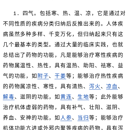
1．四气。包括寒、热、温、凉，它是通过对
不同性质的疾病分类归纳后反推出来的。人体疾
病虽然多种多样、千变万化，但归纳起来只有这
几个最基本的类型。通过大量的临床实践，也就
总结出了药物的功能，凡是能够治疗寒性疾病的
药物属温性、热性，具有温热、助阳、祛寒、益
气的功能，如
附子
、
干姜
等；能够治疗热性疾病
的药物属凉性、寒性，具有清热、
泻火
、
凉血
、
解毒
、滋阴的功能，如
黄连
、
生地
等；此外能够
治疗机体虚弱的药物，具有补气、壮阳、滋阴、
养血、安神的功能，如
人参
、
当归
等；能够治疗
机体功能亢进或外邪内聚等疾病的药物，具有泻