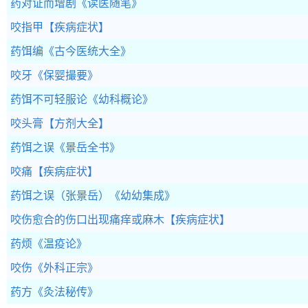
药对证而增剧
《读医随笔》
咬指甲
【疾病症状】
药饵编
《古今医统大全》
咬牙
《保婴撮要》
药饵不可轻服论
《幼科概论》
咬头膏
【方剂大全】
药饵之误
《景岳全书》
咬痛
【疾病症状】
药饵之误（张景岳）
《幼幼集成》
咬伤愈合的伤口出现痛痒或麻木
【疾病症状】
药烦
《温疫论》
咬伤
《外科正宗》
药方
《灸法秘传》