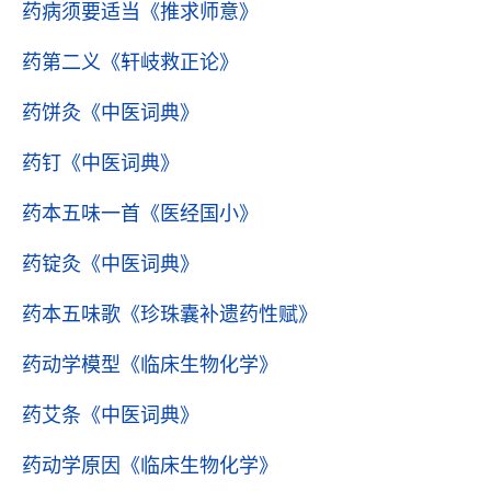
药病须要适当
《推求师意》
药第二义
《轩岐救正论》
药饼灸
《中医词典》
药钉
《中医词典》
药本五味一首
《医经国小》
药锭灸
《中医词典》
药本五味歌
《珍珠囊补遗药性赋》
药动学模型
《临床生物化学》
药艾条
《中医词典》
药动学原因
《临床生物化学》