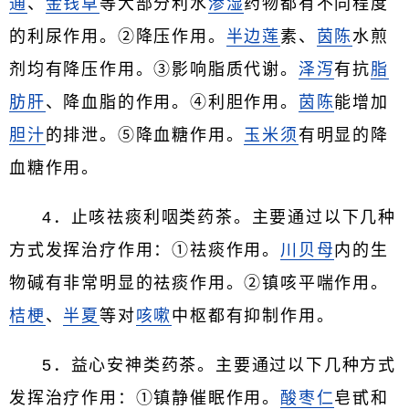
通
、
金钱草
等大部分利水
渗湿
药物都有不同程度
的利尿作用。②降压作用。
半边莲
素、
茵陈
水煎
剂均有降压作用。③影响脂质代谢。
泽泻
有抗
脂
肪肝
、降血脂的作用。④利胆作用。
茵陈
能增加
胆汁
的排泄。⑤降血糖作用。
玉米须
有明显的降
血糖作用。
4．止咳祛痰利咽类药茶。主要通过以下几种
方式发挥治疗作用：①祛痰作用。
川贝母
内的生
物碱有非常明显的祛痰作用。②镇咳平喘作用。
桔梗
、
半夏
等对
咳嗽
中枢都有抑制作用。
5．益心安神类药茶。主要通过以下几种方式
发挥治疗作用：①镇静催眠作用。
酸枣仁
皂甙和