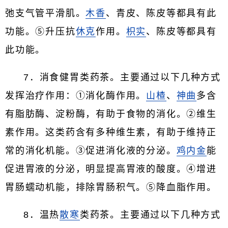
弛支气管平滑肌。
木香
、青皮、陈皮等都具有此
功能。⑤升压抗
休克
作用。
枳实
、陈皮等都具有
此功能。
7．消食健胃类药茶。主要通过以下几种方式
发挥治疗作用：①消化酶作用。
山楂
、
神曲
多含
有脂肪酶、淀粉酶，有助于食物的消化。②维生
素作用。这类药含有多种维生素，有助于维持正
常的消化机能。③促进消化液的分泌。
鸡内金
能
促进胃液的分泌，明显提高胃液的酸度。④增进
胃肠蠕动机能，排除胃肠积气。⑤降血脂作用。
8．温热
散寒
类药茶。主要通过以下几种方式