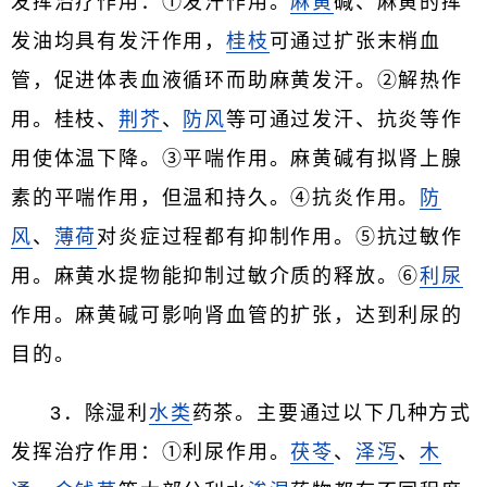
发挥治疗作用：①发汗作用。
麻黄
碱、麻黄的挥
发油均具有发汗作用，
桂枝
可通过扩张末梢血
管，促进体表血液循环而助麻黄发汗。②解热作
用。桂枝、
荆芥
、
防风
等可通过发汗、抗炎等作
用使体温下降。③平喘作用。麻黄碱有拟肾上腺
素的平喘作用，但温和持久。④抗炎作用。
防
风
、
薄荷
对炎症过程都有抑制作用。⑤抗过敏作
用。麻黄水提物能抑制过敏介质的释放。⑥
利尿
作用。麻黄碱可影响肾血管的扩张，达到利尿的
目的。
3．除湿利
水类
药茶。主要通过以下几种方式
发挥治疗作用：①利尿作用。
茯苓
、
泽泻
、
木