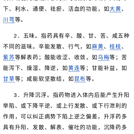
下、利水、通便、祛瘀、活血的功能，如
大黄
、
川芎
等。
2．五味。指药具有辛、酸、甘、苦、咸五种
不同的滋味。辛能发散、行气，如
麻黄
、
桂枝
、
紫苏
等解表药；酸能收涩、收敛，如
乌梅
等；苦
能泻下、燥湿、降逆，如
黄连
等；甘能补益，如
甘草
等；咸能软坚散结，如
昆布
等。
3．升降沉浮。指药物进入体内后能产生升阳
举陷、或下降平逆、或上行发散、或下行泄利的
作用，可以纠正病势下陷上逆之偏差。升浮药多
具有升阳、发散、解表、催吐的功能，沉降药多