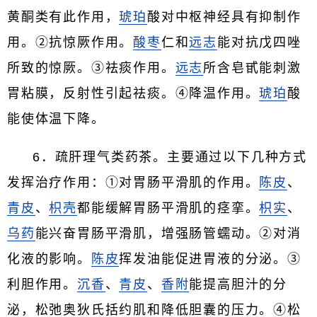
黄酮类有此作用，
琥珀
酸对中枢神经具有抑制作
用。②抗惊厥作用。
酸枣
仁和
远志
能对抗戊四唑
所致的惊厥。③祛痰作用。
远志
所含皂甙能刺激
胃粘膜，反射性引起祛痰。④降温作用。
琥珀
酸
能使体温下降。
6．疏肝理气类药茶。主要通过以下几种方式
发挥治疗作用：①对胃肠平滑肌的作用。
陈皮
、
青皮
、
枳壳
都能缓解胃肠平滑肌的痉挛。
枳实
、
乌药
能兴奋胃肠平滑肌，增强肠管蠕动。②对消
化液的影响。
陈皮
挥发油能促进胃液的分泌。③
利胆作用。
沉香
、
青皮
、
香附
能提高胆汁的分
泌，松弛奥狄氏括约肌和降低胆囊的压力。④松