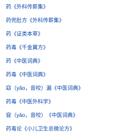
药
《外科传薪集》
药兜肚方
《外科传薪集》
药
《证类本草》
药毒
《千金翼方》
药
《中医词典》
药毒
《中医词典》
窈（yǎo，音咬）漏
《中医词典》
药毒
《中医外科学》
窅（yǎo，音咬）
《中医词典》
药毒论
《小儿卫生总微论方》