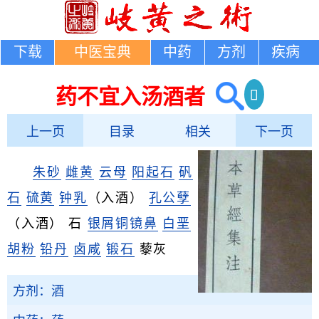
下载
中医宝典
中药
方剂
疾病
药不宜入汤酒者
上一页
目录
相关
下一页
朱砂
雌黄
云母
阳起石
矾
石
硫黄
钟乳
（入酒）
孔公孽
（入酒） 石
银屑
铜镜鼻
白垩
胡粉
铅丹
卤咸
锻石
藜灰
方剂：酒