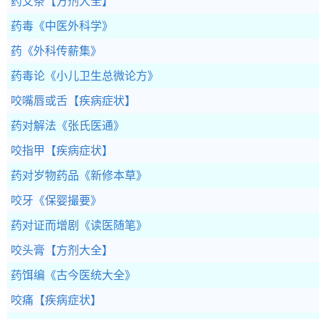
药艾条
【方剂大全】
药毒
《中医外科学》
药
《外科传薪集》
药毒论
《小儿卫生总微论方》
咬嘴唇或舌
【疾病症状】
药对解法
《张氏医通》
咬指甲
【疾病症状】
药对岁物药品
《新修本草》
咬牙
《保婴撮要》
药对证而增剧
《读医随笔》
咬头膏
【方剂大全】
药饵编
《古今医统大全》
咬痛
【疾病症状】