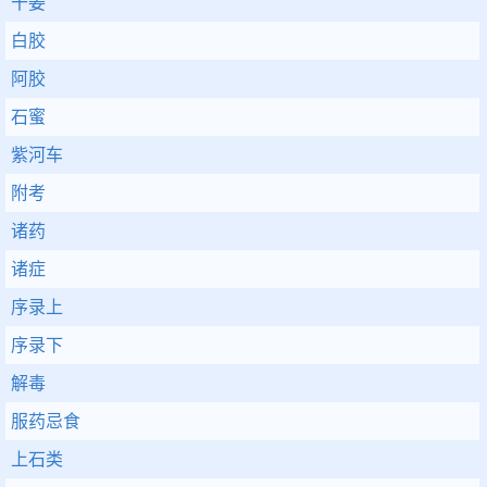
干姜
白胶
阿胶
石蜜
紫河车
附考
诸药
诸症
序录上
序录下
解毒
服药忌食
上石类