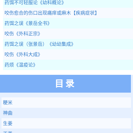
药饵不可轻服论
《幼科概论》
咬伤愈合的伤口出现痛痒或麻木
【疾病症状】
药饵之误
《景岳全书》
咬伤
《外科正宗》
药饵之误（张景岳）
《幼幼集成》
咬伤
《外科大成》
药烦
《温疫论》
目录
粳米
神曲
生姜