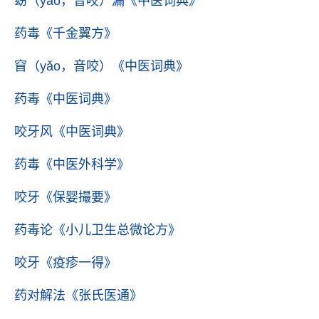
窈（yǎo，音咬）漏
《中医词典》
药毒
《千金翼方》
窅（yǎo，音咬）
《中医词典》
药毒
《中医词典》
咬牙风
《中医词典》
药毒
《中医外科学》
咬牙
《保婴撮要》
药毒论
《小儿卫生总微论方》
咬牙
《疫疹一得》
药对解法
《张氏医通》