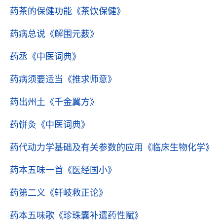
药茶的保健功能
《茶饮保健》
药病总说
《解围元薮》
药丞
《中医词典》
药病须要适当
《推求师意》
药出州土
《千金翼方》
药饼灸
《中医词典》
药代动力学基础及有关参数的应用
《临床生物化学》
药本五味一首
《医经国小》
药第二义
《轩岐救正论》
药本五味歌
《珍珠囊补遗药性赋》