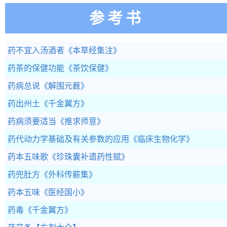
参考书
药不宜入汤酒者
《本草经集注》
药茶的保健功能
《茶饮保健》
药病总说
《解围元薮》
药出州土
《千金翼方》
药病须要适当
《推求师意》
药代动力学基础及有关参数的应用
《临床生物化学》
药本五味歌
《珍珠囊补遗药性赋》
药兜肚方
《外科传薪集》
药本五味
《医经国小》
药毒
《千金翼方》