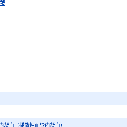
籍
内凝血（播散性血管内凝血）