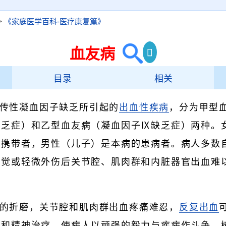
>
《家庭医学百科-医疗康复篇》
血友病
目录
相关
传性凝血因子缺乏所引起的
出血性疾病
，分为甲型
缺乏症）和乙型血友病（凝血因子Ⅸ缺乏症）两种。
的携带者，男性（儿子）是本病的患病者。病人多数
不觉或轻微外伤后关节腔、肌肉群和内脏器官出血难
的折磨，关节腔和肌肉群出血疼痛难忍，
反复出血
理和精神治疗，使病人以顽强的毅力与疾病作斗争，