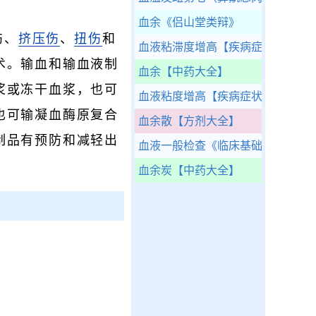
血余
《侣山堂类辩》
伤、
挤压伤
、
扭伤
和
血液粘滞度增高
【疾病症状】
术。输血和输血液制
血余
【中药大全】
浆或冻干血浆，也可
血液粘度增高
【疾病症状】
也可输凝血酶原复合
血余散
【方剂大全】
制品有预防和减轻出
血液一般检查
《临床基础检验学》
血余炭
【中药大全】