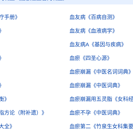
疗手册》
血友病
《百病自测》
》
血友病
《血液病学》
血友病A
《基因与疾病》
》
血瘀
《四圣心源》
血瘀崩漏
《中医名词词典
》
血瘀崩漏
《中医词典》
衡》
血瘀崩漏用五灵脂
《女科
指方论（附补遗）》
血瘀不孕
《中医词典》
大全》
血瘀第二
《竹泉生女科集