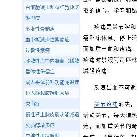
白细胞减少和粒细胞缺乏症
取的信心，学习和
淋巴瘤
疼痛是关节腔和
多发性骨髓瘤
需卧床休息，停止
血小板减少性紫癜症
而加重出血和疼痛
过敏性紫癜
疼痛时禁服阿司匹
弥散性血管内凝血（播散性血管内凝血）
减轻疼痛。
垂体性侏儒症
成人垂体前叶功能减退症
反复出血不可避
巨人症和肢端肥大症
尿崩症
关节疼痛
消失，
慢性肾上腺皮质功能减退症
活动关节，每天湿
皮质醇增多症
连，而加重关节的
单纯性甲状腺肿