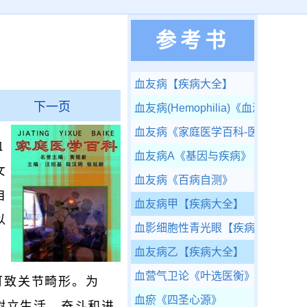
参考书
血友病
【疾病大全】
下一页
血友病(Hemophilia)
《血液病学》
血友病
《家庭医学百科-医疗康复篇
血
血友病A
《基因与疾病》
女
血友病
《百病自测》
自
血友病甲
【疾病大全】
以
血影细胞性青光眼
【疾病大全】
血友病乙
【疾病大全】
血营气卫论
《叶选医衡》
可致关节畸形。为
血瘀
《四圣心源》
树立生活、奋斗和进