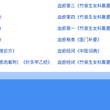
血瘀第三
《竹泉生女科集
》
血瘀第四
《竹泉生女科集
》
血瘀第一
《竹泉生女科集
》
血瘀格食
《医门补要》
微论方》
血瘀经闭
《中医词典》
息肉着附）
《针灸甲乙经》
血瘀经闭
《竹泉生女科集