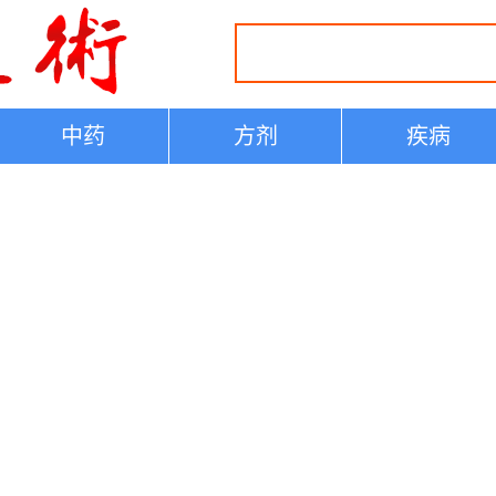
中药
方剂
疾病