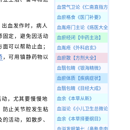
血营气卫论
《仁斋直指方论（附补
血瘀格食
《医门补要》
。出血发作时，病人
血胤疮门主论
《疡医大全》
师固定，避免因活动
血瘀经闭
【中药主治】
方面可以帮助止血；
血胤疮
《外科启玄》
药
，可用镇静药物以
血瘀散
【方剂大全】
血翳包睛
《银海精微》
血瘀体质
【疾病症状】
血翳包睛
《目经大成》
活动，尤其要慢慢地
血余
《本草从新》
血溢论
《小儿卫生总微论方》
，防止关节腔发生粘
血余
《本草择要纲目》
及的活动，如散步、
血溢发衄第七（鼻鼽息肉着附）
《