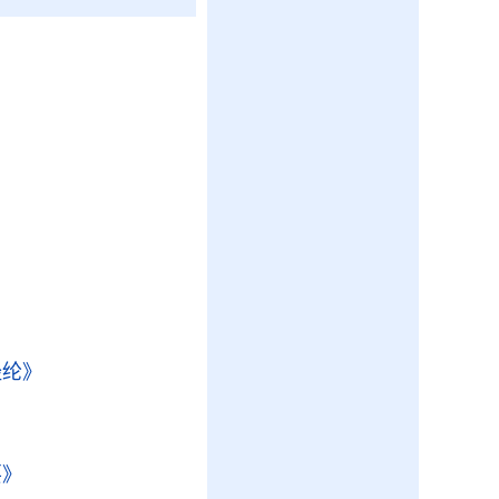
》
经纶》
要》