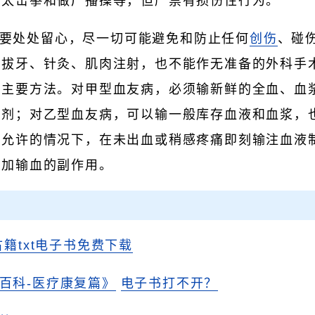
打太击拳和做广播操等，但严禁有损伤性行为。
要处处留心，尽一切可能避免和防止任何
创伤
、碰
意拔牙、针灸、肌肉注射，也不能作无准备的外科手
的主要方法。对甲型血友病，必须输新鲜的全血、血
制剂；对乙型血友病，可以输一般库存血液和血浆，
件允许的情况下，在未出血或稍感疼痛即刻输注血液
增加输血的副作用。
古籍txt电子书免费下载
百科-医疗康复篇》
电子书打不开？