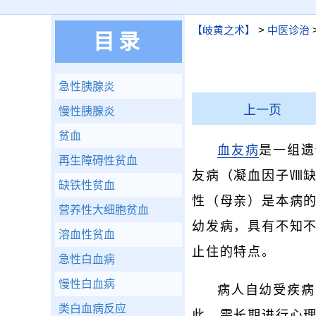
【岐黄之术】
>
中医诊治
目录
急性胰腺炎
上一页
慢性胰腺炎
贫血
血友病
是一组遗
再生障碍性贫血
友病（凝血因子Ⅷ
缺铁性贫血
性（母亲）是本病
营养性大细胞贫血
幼发病，具有不知
溶血性贫血
止住的特点。
急性白血病
慢性白血病
病人自幼受疾病
类白血病反应
此，需长期进行心