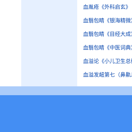
血胤疮
《外科启玄》
血翳包睛
《银海精微
血翳包睛
《目经大成
血翳包睛
《中医词典
血溢论
《小儿卫生总
血溢发衄第七（鼻鼽