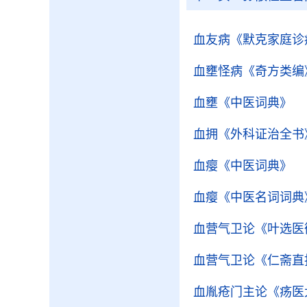
血友病
《默克家庭诊
血壅怪病
《奇方类编
血壅
《中医词典》
血拥
《外科证治全书
血瘿
《中医词典》
血瘿
《中医名词词典
血营气卫论
《叶选医
血营气卫论
《仁斋直
血胤疮门主论
《疡医