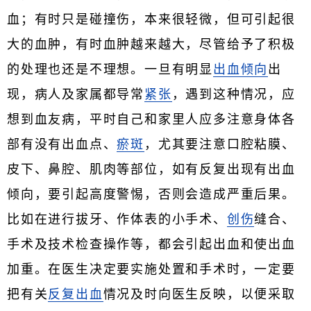
血；有时只是碰撞伤，本来很轻微，但可引起很
大的血肿，有时血肿越来越大，尽管给予了积极
的处理也还是不理想。一旦有明显
出血倾向
出
现，病人及家属都导常
紧张
，遇到这种情况，应
想到血友病，平时自己和家里人应多注意身体各
部有没有出血点、
瘀斑
，尤其要注意口腔粘膜、
皮下、鼻腔、肌肉等部位，如有反复出现有出血
倾向，要引起高度警惕，否则会造成严重后果。
比如在进行拔牙、作体表的小手术、
创伤
缝合、
手术及技术检查操作等，都会引起出血和使出血
加重。在医生决定要实施处置和手术时，一定要
把有关
反复出血
情况及时向医生反映，以便采取