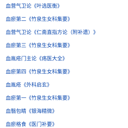
血营气卫论
《叶选医衡》
血瘀第二
《竹泉生女科集要》
血营气卫论
《仁斋直指方论（附补遗）》
血瘀第三
《竹泉生女科集要》
血胤疮门主论
《疡医大全》
血瘀第四
《竹泉生女科集要》
血胤疮
《外科启玄》
血瘀第一
《竹泉生女科集要》
血翳包睛
《银海精微》
血瘀格食
《医门补要》