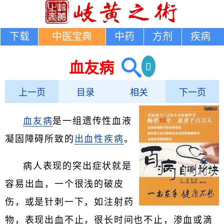
下载
中医宝典
中药
方剂
疾病
血友病
上一页
目录
相关
下一页
血友病
是一组遗传性血液
凝固障碍所致的
出血性疾病
。
病人表现的突出症状就是
容易出血，一个很浅的破皮
伤，或是针刺一下，如注射药
物，表现出血不止，很长时间也不止，渗血或滴