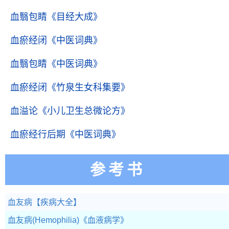
血翳包睛
《目经大成》
血瘀经闭
《中医词典》
血翳包睛
《中医词典》
血瘀经闭
《竹泉生女科集要》
血溢论
《小儿卫生总微论方》
血瘀经行后期
《中医词典》
参考书
血友病
【疾病大全】
血友病(Hemophilia)
《血液病学》