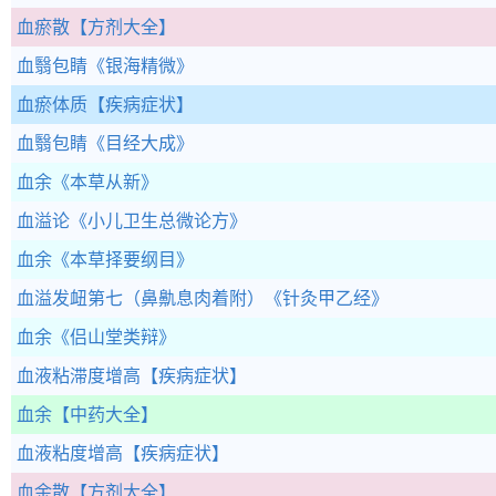
血瘀散
【方剂大全】
血翳包睛
《银海精微》
血瘀体质
【疾病症状】
血翳包睛
《目经大成》
血余
《本草从新》
血溢论
《小儿卫生总微论方》
血余
《本草择要纲目》
血溢发衄第七（鼻鼽息肉着附）
《针灸甲乙经》
血余
《侣山堂类辩》
血液粘滞度增高
【疾病症状】
血余
【中药大全】
血液粘度增高
【疾病症状】
血余散
【方剂大全】