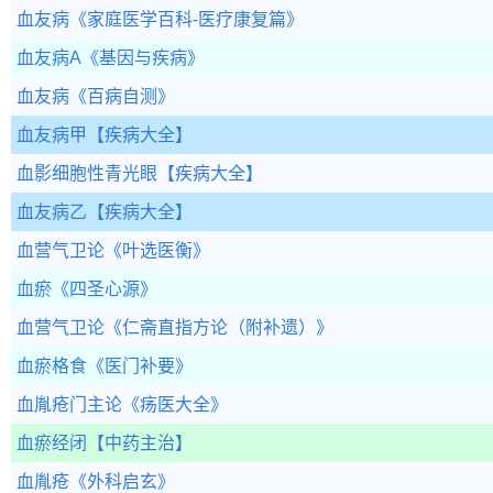
血友病
《家庭医学百科-医疗康复篇》
血友病A
《基因与疾病》
血友病
《百病自测》
血友病甲
【疾病大全】
血影细胞性青光眼
【疾病大全】
血友病乙
【疾病大全】
血营气卫论
《叶选医衡》
血瘀
《四圣心源》
血营气卫论
《仁斋直指方论（附补遗）》
血瘀格食
《医门补要》
血胤疮门主论
《疡医大全》
血瘀经闭
【中药主治】
血胤疮
《外科启玄》