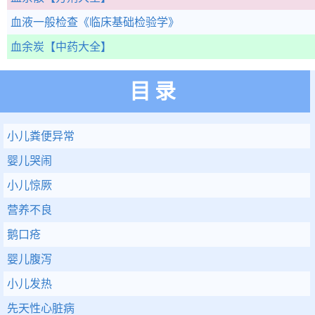
血液一般检查
《临床基础检验学》
血余炭
【中药大全】
目录
小儿粪便异常
婴儿哭闹
小儿惊厥
营养不良
鹅口疮
婴儿腹泻
小儿发热
先天性心脏病