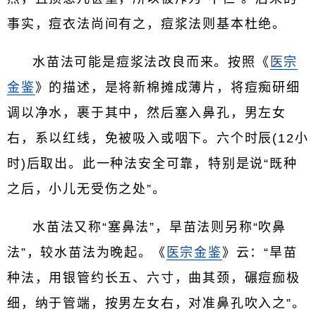
事实，痘衣法尚间有之，痘浆法则基本杜绝。
水苗法可能是痘浆法改良而来。按照《
医宗
金鉴
》的描述，是将新棉摊成薄片，将痘痴研细
调以净水，裹于其中，然后塞入鼻孔，男左女
右，系以红线，免被吸入或咽下。六个时辰(12小
时)后取出。此一种法安全可靠，特别是说“既种
之后，小儿无受伤之处”。
水苗法又称“塞鼻法”，旱苗法则另称“吹鼻
法”，较水苗法为晚起。《
医宗金鉴
》云：“旱苗
种法，用银管约长五、六寸，曲其颈，碾痘痂极
细，纳于管端，按男左女右，对准鼻孔吹入之”。