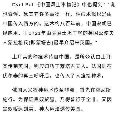
Dyel Ball《中国风土事物记》中也提到：“说
也奇怪，象其它许多事物一样，种痘术似也是由
中国传入西方的。这术约八百年前，中国宋朝已
经应用，于1721年由驻君士坦丁堡的英国公使夫
人蒙拉格氏(即蒙塔古)最早介绍来英国。”
土耳其的种痘术传自中国，是所公认由土耳
其传到英国，则应归功于蒙塔古夫人。法国则在
伏尔泰的再三呼吁后，也传入了人痘接种术。
俄国人又将种痘术传至非洲，首先在突尼斯
施行。为保证黑奴贸易，乃得普行于全非。又因
黑奴贩运到美，种人痘法遂传美国。