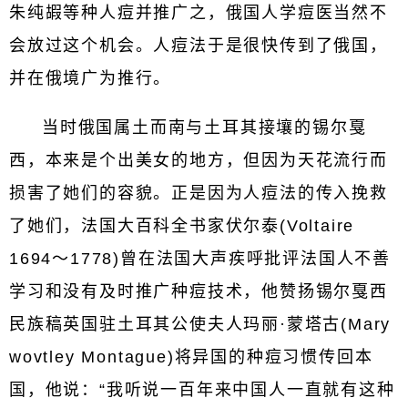
朱纯嘏等种人痘并推广之，俄国人学痘医当然不
会放过这个机会。人痘法于是很快传到了俄国，
并在俄境广为推行。
当时俄国属土而南与土耳其接壤的锡尔戛
西，本来是个出美女的地方，但因为天花流行而
损害了她们的容貌。正是因为人痘法的传入挽救
了她们，法国大百科全书家伏尔泰(Voltaire
1694～1778)曾在法国大声疾呼批评法国人不善
学习和没有及时推广种痘技术，他赞扬锡尔戛西
民族稿英国驻土耳其公使夫人玛丽·蒙塔古(Mary
wovtley Montague)将异国的种痘习惯传回本
国，他说：“我听说一百年来中国人一直就有这种