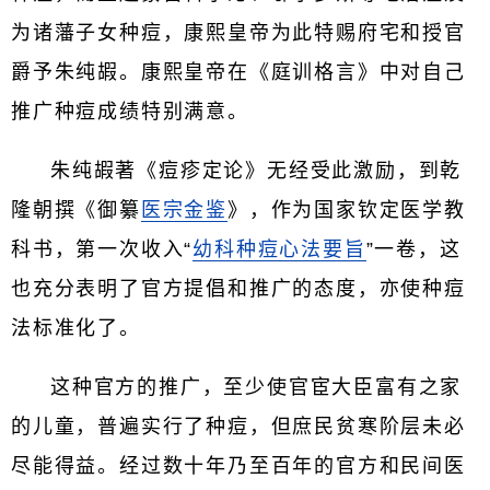
为诸藩子女种痘，康熙皇帝为此特赐府宅和授官
爵予朱纯嘏。康熙皇帝在《庭训格言》中对自己
推广种痘成绩特别满意。
朱纯嘏著《痘疹定论》无经受此激励，到乾
隆朝撰《御纂
医宗金鉴
》，作为国家钦定医学教
科书，第一次收入“
幼科种痘心法要旨
”一卷，这
也充分表明了官方提倡和推广的态度，亦使种痘
法标准化了。
这种官方的推广，至少使官宦大臣富有之家
的儿童，普遍实行了种痘，但庶民贫寒阶层未必
尽能得益。经过数十年乃至百年的官方和民间医