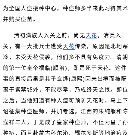
为全国人痘接种中心，种痘师多半来此习得其术
并购买痘苗。
清初满族人入关之前，尚无
天花
。清兵入
关，有一大批兵士遭受
天花
传染，原因是北地寒
冷，未受天花侵袭，他们多不具有免疫力。清朝
的第一位皇帝福临(顺治)，即是死于天花。这件
事的直接后果是其子玄烨(康熙)因未出痘而被隔
离于紫禁城外，不能尽孝，乃成终天之恨。即位
之后，当他知道有种人痘可预防天花时，马上下
诏征集种痘医师，并加考选。江西的朱纯嘏和陈
滢祥二人，于是成了皇家种痘师，不但为皇子孙
种痘，而且赴蒙古科尔沁、鄂尔多斯等地治痘及