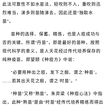
此法可靠性不如水苗法，轻吹则不入，重吹则迅
烈难当，涕多则苗随涕去，因此还是“独取水
苗”。
苗种的选择、保蓄、精炼，也是人痘成功与
否的关键。所谓“丹苗”，即是最好的苗种，按照
现代科学的意义，是人天花经过传代培养保存的
纯种疫苗。郑望颐《种痘方》中说：
“必要用种出之痘，发下之痂、谓之‘种苗’。
……若其出天花之痂，谓之‘时苗’。”
“种苗”又称“熟苗”。朱弈梁《种痘心法》中指
出，此种“熟苗”是由“时苗”经传代培养精练而得出