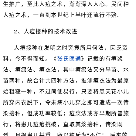
生推广，至此人痘之术，渐渐深入人心。民间种
人痘之术，一直到本世纪上半叶还流行不殆。
2、人痘接种的技术改进
人痘接种在发明之时究竟所用何法，因乏资
料，今不得而知。《
张氏医通
》记载的有痘浆
法、痘痂法、痘衣法，其中痘痂法又分旱苗、水
苗两种，故合计共四种方法，推测痘衣法为最原
始粗糙一种，不过简便易行，只要将患天花小儿
所穿内衣脱下，令未病小儿穿之即可造成一次传
染接种，但成功率较低；痘浆法或亦早期所曾施
行，将患儿痘疱挑破，直取其浆接种，传染既
烈，且损患儿甚重，所以被斥为“不仁”。后来的