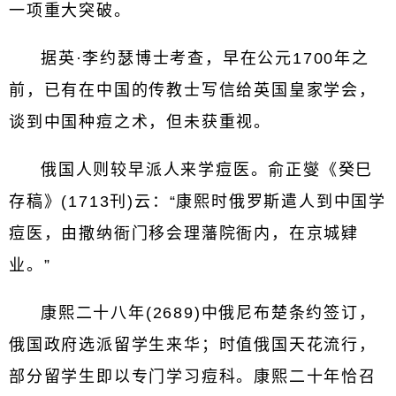
一项重大突破。
据英·李约瑟博士考查，早在公元1700年之
前，已有在中国的传教士写信给英国皇家学会，
谈到中国种痘之术，但未获重视。
俄国人则较早派人来学痘医。俞正燮《癸巳
存稿》(1713刊)云：“康熙时俄罗斯遣人到中国学
痘医，由撒纳衙门移会理藩院衙内，在京城肄
业。”
康熙二十八年(2689)中俄尼布楚条约签订，
俄国政府选派留学生来华；时值俄国天花流行，
部分留学生即以专门学习痘科。康熙二十年恰召