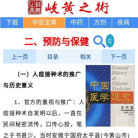
下载
中医宝典
中药
方剂
疾病
二、预防与保健
上一页
目录
相关
下一页
（一）人痘接种术的推广
与历史意义
1、官方的重视与推广：人
痘接种术自发明以后，一直在
民间秘密流传，口传心授，笔
之于书甚少。当时安微宁国府太平县(今黄山市)