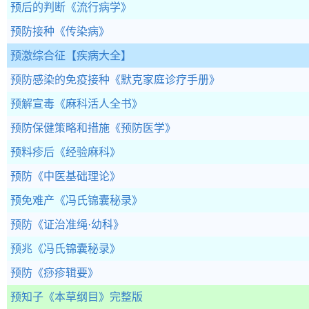
预后的判断
《流行病学》
预防接种
《传染病》
预激综合征
【疾病大全】
预防感染的免疫接种
《默克家庭诊疗手册》
预解宣毒
《麻科活人全书》
预防保健策略和措施
《预防医学》
预料疹后
《经验麻科》
预防
《中医基础理论》
预免难产
《冯氏锦囊秘录》
预防
《证治准绳·幼科》
预兆
《冯氏锦囊秘录》
预防
《痧疹辑要》
预知子
《本草纲目》完整版