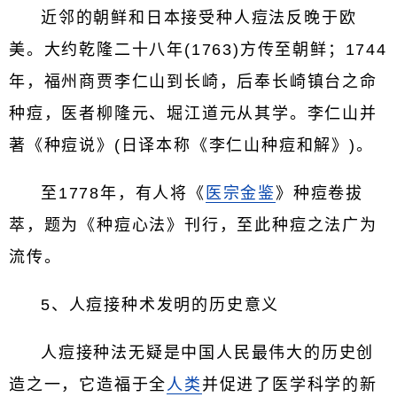
近邻的朝鲜和日本接受种人痘法反晚于欧
美。大约乾隆二十八年(1763)方传至朝鲜；1744
年，福州商贾李仁山到长崎，后奉长崎镇台之命
种痘，医者柳隆元、堀江道元从其学。李仁山并
著《种痘说》(日译本称《李仁山种痘和解》)。
至1778年，有人将《
医宗金鉴
》种痘卷拔
萃，题为《种痘心法》刊行，至此种痘之法广为
流传。
5、人痘接种术发明的历史意义
人痘接种法无疑是中国人民最伟大的历史创
造之一，它造福于全
人类
并促进了医学科学的新