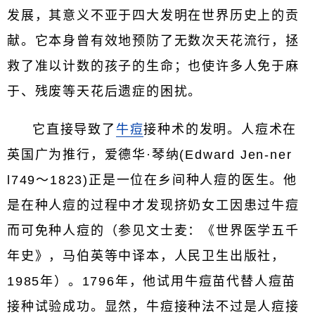
发展，其意义不亚于四大发明在世界历史上的贡
献。它本身曾有效地预防了无数次天花流行，拯
救了准以计数的孩子的生命；也使许多人免于麻
于、残废等天花后遗症的困扰。
它直接导致了
牛痘
接种术的发明。人痘术在
英国广为推行，爱德华·琴纳(Edward Jen-ner
l749～1823)正是一位在乡间种人痘的医生。他
是在种人痘的过程中才发现挤奶女工因患过牛痘
而可免种人痘的（参见文士麦：《世界医学五千
年史》，马伯英等中译本，人民卫生出版社，
1985年）。1796年，他试用牛痘苗代替人痘苗
接种试验成功。显然，牛痘接种法不过是人痘接