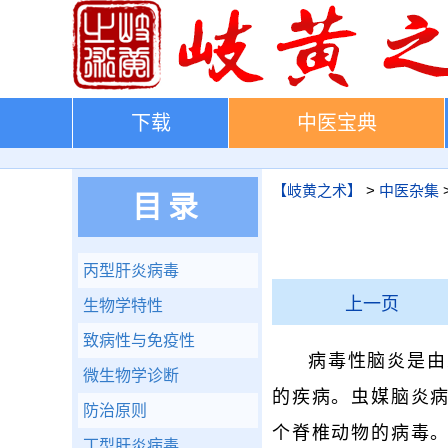
下载
中医宝典
【岐黄之术】
>
中医杂集
目录
丙型肝炎病毒
上一页
生物学特性
致病性与免疫性
病毒性脑炎是由
微生物学诊断
的疾病。虫媒脑炎
防治原则
个脊椎动物的病毒
丁型肝炎病毒