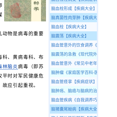
卵
脑血栓形成
【疾病大全】
媒
脑真菌性肉芽肿
【疾病大全】
脑血栓
【疾病大全】
乳动物是病毒的重要
脑震荡
【疾病大全】
脑血管意外的饮食调养
《老年食养
脑震荡的急救
《现代院外急救手册
毒科、黄病毒科、布
脑血管意外
《常见中老年疾病防治
森林脑炎
病毒（即苏
脑肿瘤
《家庭医学百科-医疗康复篇
仅平时对军民健康危
脑血管痉挛
【疾病症状】
，故应引起重视。
脑肿疡、脑癌与脑病的治疗三例
《
脑血管疾病
《自我调养巧治病》
脑猪囊尾蚴病
【疾病大全】