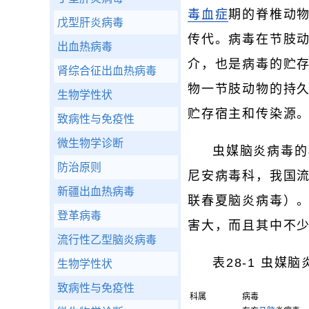
毒血症
期的脊椎动
戊型肝炎病毒
传代。病毒在节肢
出血热病毒
介，也是病毒的贮存
肾综合征出血热病毒
物一节肢动物的持
生物学性状
贮存宿主和传染源
致病性与免疫性
微生物学诊断
虫媒脑炎病毒的
防治原则
尼安病毒科，我国
新疆出血热病毒
联春夏脑炎病毒）
登革病毒
害大，而且其中不
流行性乙型脑炎病毒
表28-1 虫媒
生物学性状
致病性与免疫性
科属
病毒