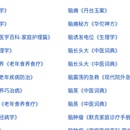
学》
脑痈
《丹台玉案》
学》
脑痈秘方
《华佗神方》
医学百科-家庭护理篇》
脑诱发电位
《生理学》
理学》
脑长头大
《中医词典》
养
《老年食养食疗》
脑长头大
《中医词典》
老年疾病防治》
脑震荡的急救
《现代院外
养巧治病》
脑蒸
《中医词典》
《老年食养食疗》
脑蒸
《中医词典》
经病学》
脑肿瘤
《默克家庭诊疗手