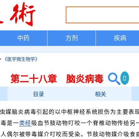
中药
方剂
疾病
>
《医学微生物学》
第二十八章 脑炎病毒
目录
相关
虫媒脑炎病毒引起的以中枢神经系统损伤为主要表
病毒是一
类经
吸血节肢动物叮咬一个脊椎动物传给另
。人偶尔被带毒媒介叮咬而受染。节肢动物媒介吸食