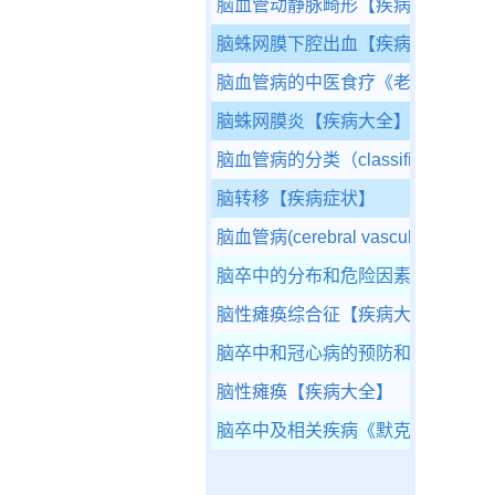
脑血管动静脉畸形
【疾病症状】
脑蛛网膜下腔出血
【疾病大全】
脑血管病的中医食疗
《老年食养食
脑蛛网膜炎
【疾病大全】
脑血管病的分类（classification of the
脑转移
【疾病症状】
脑血管病(cerebral vascular disease
脑卒中的分布和危险因素
《预防医
脑性瘫痪综合征
【疾病大全】
脑卒中和冠心病的预防和控制
《预
脑性瘫痪
【疾病大全】
脑卒中及相关疾病
《默克家庭诊疗