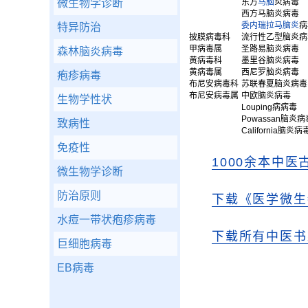
微生物学诊断
东方
马脑
炎病毒
西方马脑炎病毒
委内瑞拉马脑炎
病
特异防治
披膜病毒科
流行性乙型脑炎病
甲病毒属
圣路易脑炎病毒
森林脑炎病毒
黄病毒科
墨里谷脑炎病毒
黄病毒属
西尼罗脑炎病毒
疱疹病毒
布尼安病毒科
苏联春夏脑炎病毒
布尼安病毒属
中欧脑炎病毒
生物学性状
Louping病病毒
Powassan脑炎病
致病性
California脑炎病
免疫性
1000余本中医
微生物学诊断
防治原则
下载《医学微生
水痘一带状疱疹病毒
下载所有中医书
巨细胞病毒
EB病毒