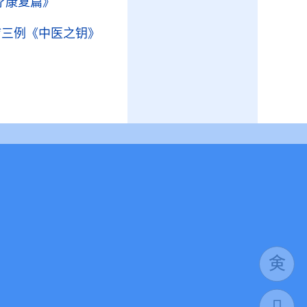
疗康复篇》
疗三例
《中医之钥》