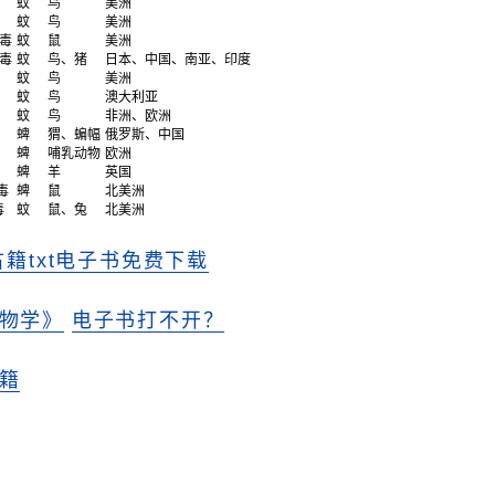
蚊
鸟
美洲
蚊
鸟
美洲
毒
蚊
鼠
美洲
毒
蚊
鸟、猪
日本、中国、南亚、印度
蚊
鸟
美洲
蚊
鸟
澳大利亚
蚊
鸟
非洲、欧洲
蜱
猬、蝙幅
俄罗斯、中国
蜱
哺乳动物
欧洲
蜱
羊
英国
毒
蜱
鼠
北美洲
毒
蚊
鼠、兔
北美洲
古籍txt电子书免费下载
物学》
电子书打不开？
籍