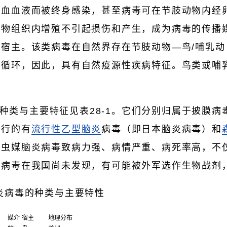
物血血液而被终身感染，甚至病毒可在节肢动物内经
动物组织内增殖不引起损伤和产生，成为病毒的传播
宿主。该类病毒在自然界存在节肢动物—鸟/哺乳动
久循环，因此，具有自然疫源性疾病特征。鸟类或哺
。
种类与主要特征见表28-1。它们分别归属于披膜病
流行的有
流行性乙型脑炎
病毒（即日本脑炎病毒）和
。虫媒脑炎病毒致病力强、病情严重、病死率高，不
少病毒在我国尚未发现，有可能被外军选作生物战剂
脑炎病毒的种类与主要特性
媒介
宿主
地理分布