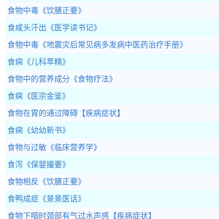
食物中毒
《饮膳正要》
食咸头汗出
《医学读书记》
食物中毒
《地震灾后常见病多发病中医药治疗手册》
食痫
《儿科萃精》
食物中的营养成分
《食物疗法》
食痫
《医宗金鉴》
食物在胃的通过障碍
【疾病症状】
食痫
《幼幼新书》
食物与过敏
《临床营养学》
食泻
《保婴撮要》
食物相反
《饮膳正要》
食鸭成症
《景景医话》
食物下咽时颈部有气过水声感
【疾病症状】