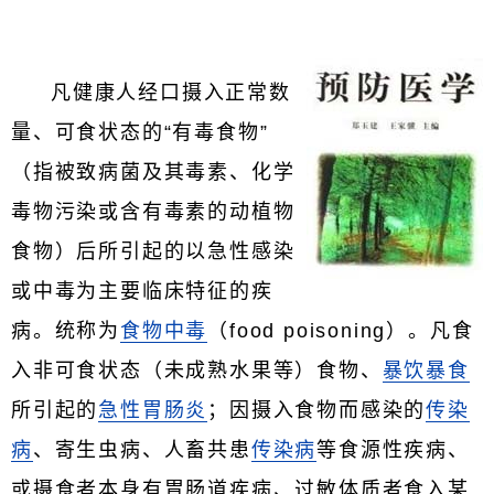
凡健康人经口摄入正常数
量、可食状态的“有毒食物”
（指被致病菌及其毒素、化学
毒物污染或含有毒素的动植物
食物）后所引起的以急性感染
或中毒为主要临床特征的疾
病。统称为
食物中毒
（food poisoning）。凡食
入非可食状态（未成熟水果等）食物、
暴饮暴食
所引起的
急性胃肠炎
；因摄入食物而感染的
传染
病
、寄生虫病、人畜共患
传染病
等食源性疾病、
或摄食者本身有胃肠道疾病、过敏体质者食入某