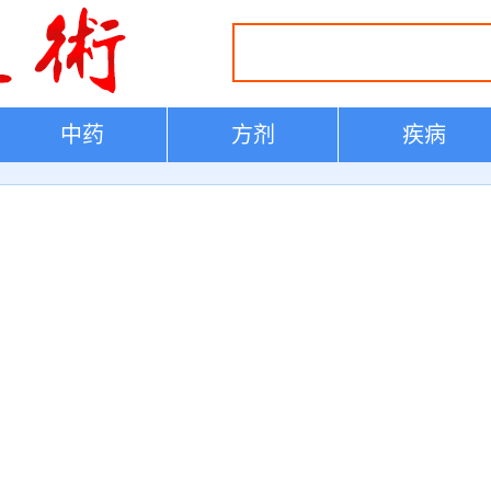
中药
方剂
疾病