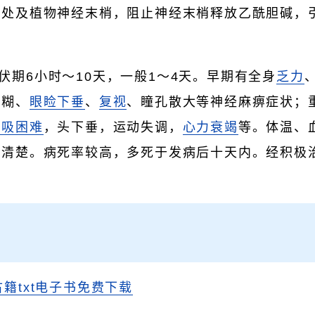
头处及植物神经末梢，阻止神经末梢释放乙酰胆碱，
潜伏期6小时～10天，一般1～4天。早期有全身
乏力
模糊、
眼睑下垂
、
复视
、瞳孔散大等神经麻痹症状；
呼吸困难
，头下垂，运动失调，
心力衰竭
等。体温、
死清楚。病死率较高，多死于发病后十天内。经积极
。
古籍txt电子书免费下载