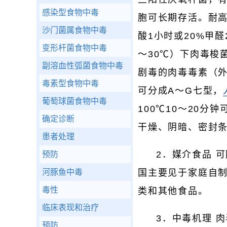
感染型食物中毒
胞可长期存活。耐高
沙门菌属食物中毒
酸1小时或20%甲
变形杆菌食物中毒
～30℃）下肉毒梭
副溶血性弧菌食物中毒
剧毒的肉毒毒素（外
毒素型食物中毒
可分成A～G七型，
葡萄球菌食物中毒
100℃10～20
确定诊断
干燥、阴暗、密封
患者处理
2．媒介食品 
预防
河豚鱼中毒
国主要见于家庭自
毒性
类和其他食品。
临床表现和治疗
3．中毒机理 
预防