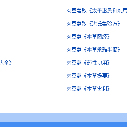
肉豆蔻散
《太平惠民和剂
肉豆蔻散
《洪氏集验方》
肉豆蔻
《本草图经》
肉豆蔻
《本草乘雅半偈》
大全》
肉豆蔻
《药性切用》
肉豆蔻
《本草撮要》
肉豆蔻
《本草害利》