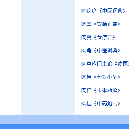
肉疙瘩
《中医词典》
肉羹
《饮膳正要》
肉羹
《食疗方》
肉龟
《中医词典》
肉龟疮门主论
《疡医
肉桂
《药笼小品》
肉桂
《玉楸药解》
肉桂
《中药炮制》