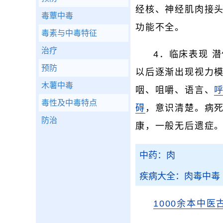
经核、神经肌肉接
毒蕈中毒
功能不全。
毒素与中毒特征
治疗
4．临床表现 
预防
以后逐渐出现视力
木薯中毒
咽、咀嚼、语言、
毒性及中毒特点
碍
，意识清楚。病
防治
康，一般无后遗症
中药：肉
疾病大全：肉毒中毒
1000余本中医