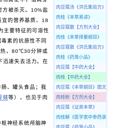
肉豆蔻汤
《洪氏集验方》
时方被杀灭。10%盐
肉桂
《本草易读》
适宜的营养基质、18
肉豆蔻散
【方剂大全】
为主要特征的可溶性
肉桂
《本草择要纲目》
据毒素的抗原性不同
肉豆蔻散
《洪氏集验方》
热，80℃30分钟或
肉桂
《药笼小品》
光下迅速失去活力。在
肉豆蔻
【中药大全】
肉桂
【中药大全】
香肠、罐头食品；我
肉豆蔻
《本草纲目》图文版
豆豉
等），也见于肉
肉桂粉
【方剂大全】
肉豆蔻
《证类本草》
肉桂解
《医学衷中参西录》
中枢神经系统颅脑神
肉豆蔻
《药笼小品》