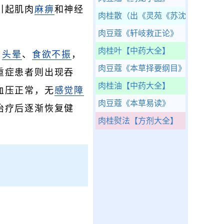
引起肌肉
麻痹
和神经
肉桂散（出《灵苑
《苏沈良方》
肉豆蔻
《轩岐救正论》
肉桂叶
【中药大全】
、
头晕
、
食欲不振
，
肉豆蔻
《本草择要纲目》
重症患者则出现吞
肉桂油
【中药大全】
血压正常，无
感觉障
肉豆蔻
《本草易读》
治疗后逐渐恢复健
肉桂熨法
【方剂大全】