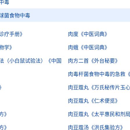
中毒
球菌食物中毒
诊疗手册》
肉度
《中医词典》
物学》
肉蛾
《中医词典》
法（小白鼠试验法）
《中国
肉方二首
《外台秘要》
肉毒杆菌食物中毒的急救
》
肉豆蔻丸
《万氏秘传片玉
肉豆蔻丸
《仁术便览》
方》
肉豆蔻丸
《太平惠民和剂
方》
肉豆蔻汤
《洪氏集验方》