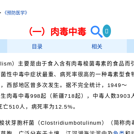
>
《预防医学》
（一）肉毒中毒
目录
相关
tulism）主要是由于食入含有肉毒梭菌毒素的食品而
细菌性中毒中症状最重、病死率很高的一种毒素型食
，西部地区曾多次发生。据不完全统计，1949～
发生肉毒中毒998起（新疆718起），中毒人数3903
死亡510人，病死率为12.5%。
状芽胞杆菌（Clostridiumbotulinum）（简
有芽胞。广泛分布于土壤、江河湖海污泥中及
鱼类
和