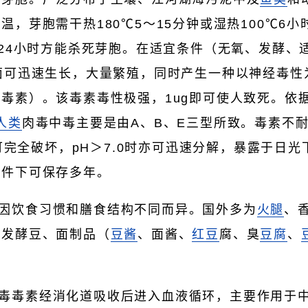
温，芽胞需干热180℃5～15分钟或湿热100℃6小
醛24小时方能杀死芽胞。在适宜条件（无氧、发酵、
菌可迅速生长，大量繁殖，同时产生一种以神经毒性
毒素）。该毒素毒性极强，1ug即可使人致死。依
人类
肉毒中毒主要是由A、B、E三型所致。毒素不耐
分钟可完全破坏，pH＞7.0时亦可迅速分解，暴露于日
条件下可保存多年。
可因饮食习惯和膳食结构不同而异。国外多为
火腿
、
制发酵豆、面制品（
豆酱
、面酱、
红豆
腐、臭
豆腐
、
肉毒毒素经消化道吸收后进入血液循环，主要作用于