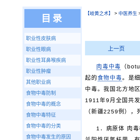
【岐黄之术】
>
中医养生
目录
职业性皮肤病
上一页
职业性眼病
职业性耳鼻喉疾病
肉毒中毒
（bo
职业性肿瘤
起的
食物中毒
。是
其他职业病
中毒。我国北方地区
食物中毒防制
1911年9月全国共
食物中毒的概念
（新疆2259例），
食物中毒特征
食物中毒的分类
1．病原体 肉毒梭
食物中毒发生的原因
兰阳性厌氧杆菌，