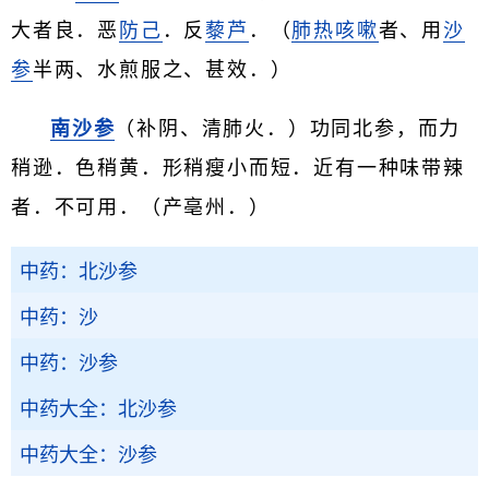
大者良．恶
防己
．反
藜芦
．（
肺热咳嗽
者、用
沙
参
半两、水煎服之、甚效．）
南沙参
（补阴、清肺火．）功同北参，而力
稍逊．色稍黄．形稍瘦小而短．近有一种味带辣
者．不可用．（产亳州．）
中药：北沙参
中药：沙
中药：沙参
中药大全：北沙参
中药大全：沙参