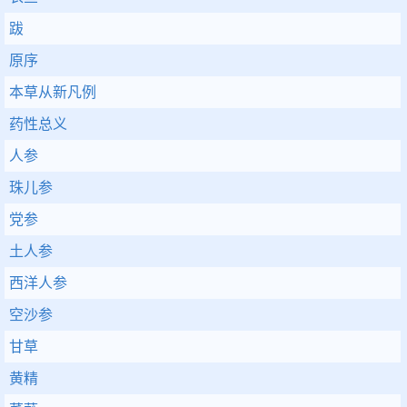
跋
原序
本草从新凡例
药性总义
人参
珠儿参
党参
土人参
西洋人参
空沙参
甘草
黄精