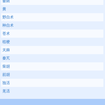
萎蕤
黄
野白术
种白术
苍术
桔梗
天麻
秦艽
柴胡
前胡
独活
羌活