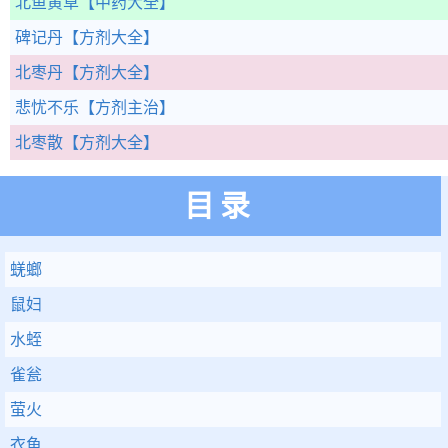
北鱼黄草
【中药大全】
碑记丹
【方剂大全】
北枣丹
【方剂大全】
悲忧不乐
【方剂主治】
北枣散
【方剂大全】
目录
蜣螂
鼠妇
水蛭
雀瓮
萤火
衣鱼