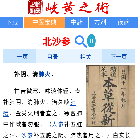
下载
中医宝典
中药
方剂
疾病
北沙参
上一页
目录
相关
下一页
补阴、清
肺火
．
甘苦微寒．味淡体轻．专
补肺阴．清肺火．治久咳
肺
痿
．金受火刑者宜之．寒客肺
中作嗽者勿服．（
人参
补五脏
之阳、
沙参
补五脏之阴、肺热者用之．）白实长