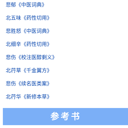
悲郁
《中医词典》
北五味
《药性切用》
悲胜怒
《中医词典》
北细辛
《药性切用》
悲伤
《校注医醇剩义》
北荇草
《千金翼方》
悲伤
《续名医类案》
北荇华
《新修本草》
参考书