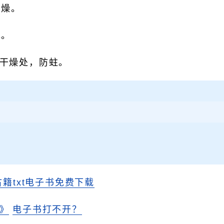
干燥。
克。
干燥处，防蛀。
古籍txt电子书免费下载
》
电子书打不开？