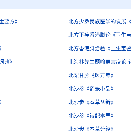
金要方》
北方少数民族医学的发展
北方下疰香港脚论
《卫生
》
北方香港脚治验
《卫生宝
词典》
北海林先生题喻嘉言疫论
北梨甘蔗
《医方考》
北沙参
《药笼小品》
》
北沙参
《本草从新》
北沙参
《得配本草》
北沙参
《本草分经》