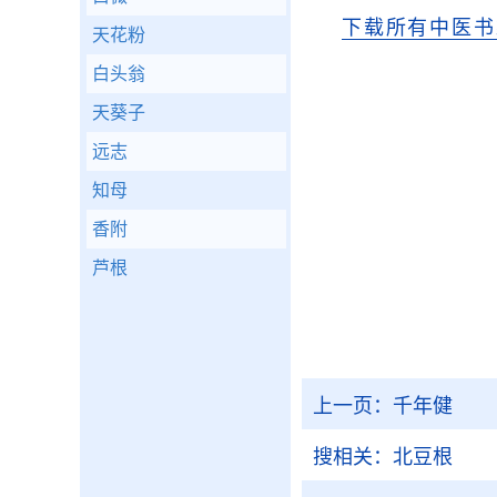
下载所有中医书
天花粉
白头翁
天葵子
远志
知母
香附
芦根
上一页：
千年健
搜相关：
北豆根