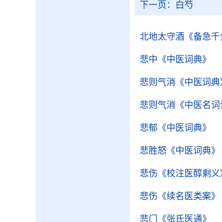
下一页：
白芍
北地太守酒
《备急千
悲中
《中医词典》
悲则气消
《中医词典
悲则气消
《中医名词
悲郁
《中医词典》
悲胜怒
《中医词典》
悲伤
《校注医醇剩义
悲伤
《续名医类案》
悲门
《张氏医通》