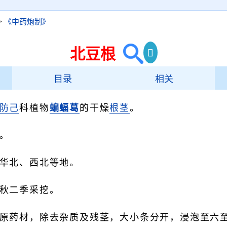
>
《中药炮制》
北豆根
目录
相关
曲）
防己
科植物
蝙蝠葛
的干燥
根茎
。
。
华北、西北等地。
秋二季采挖。
原药材，除去杂质及残茎，大小条分开，浸泡至六