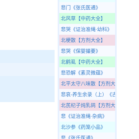
悲门
《张氏医通》
北风草
【中药大全】
悲哭
《证治准绳·幼科》
北梗散
【方剂大全】
悲哭
《保婴撮要》
北鹤虱
【中药大全】
悲恐解
《素灵微蕴》
北平太守八味散
【方剂大全】
悲哀-养生余录（上）
《古今医统大
北芪杞子炖乳鸽
【方剂大全】
悲
《证治准绳·杂病》
北沙参
《药笼小品》
悲
《张氏医通》