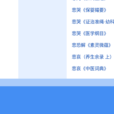
悲哭
《保婴撮要》
悲哭
《证治准绳·幼
悲哭
《医学纲目》
悲恐解
《素灵微蕴》
悲哀（养生余录 上
悲哀
《中医词典》