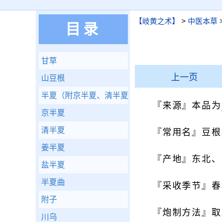
【岐黄之术】
>
中医本草
目录
甘草
上一页
山豆根
半夏（附京半夏、清半夏、姜半夏、盐半夏、半夏
『来源』本品为
京半夏
清半夏
『常用名』豆根
姜半夏
『产地』东北、
盐半夏
半夏曲
『采收季节』春
附子
『炮制方法』取
川乌