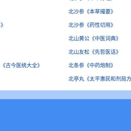
北沙参
《本草撮要》
科》
北沙参
《药性切用》
北山黄公
《中医词典》
北山友松
《先哲医话》
）
《古今医统大全》
北条参
《中药炮制》
北亭丸
《太平惠民和剂局