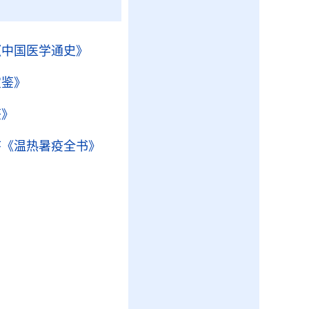
《中国医学通史》
宝鉴》
鉴》
序
《温热暑疫全书》