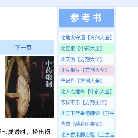
参考书
北地太守酒
【方剂大全】
下一页
北豆根
【中药大全】
北艾汤
【方剂大全】
北豆根片
【方剂大全】
碑记丹
【方剂大全】
北方点地梅
【中药大全】
悲忧不乐
【方剂主治】
北方下疰香港脚论
《卫生宝鉴》
悲伤
《续名医类案》
至七成透时，捞出闷
北方香港脚治验
《卫生宝鉴》