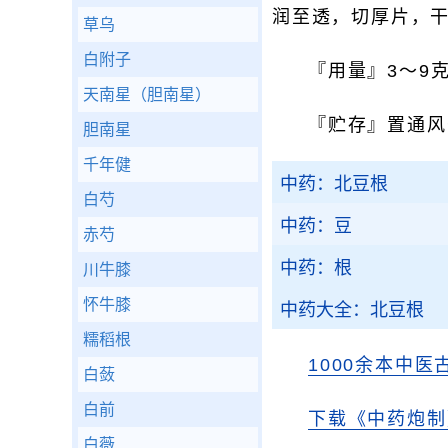
润至透，切厚片，
草乌
白附子
『用量』3～9
天南星（胆南星）
『贮存』置通风
胆南星
千年健
中药：北豆根
白芍
中药：豆
赤芍
中药：根
川牛膝
怀牛膝
中药大全：北豆根
糯稻根
1000余本中医
白蔹
白前
下载《中药炮制
白薇