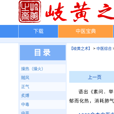
下载
中医宝典
【岐黄之术】
>
中医综合
目录
燥热（燥火）
上一页
贼风
正气
语出《素问．举
炙煿
郁而化热，消耗肺
中毒
中恶