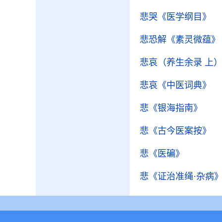
悲哭
《医学纲目》
悲恐解
《素灵微蕴》
悲哀（养生余录 上
悲哀
《中医词典》
悲
《银海指南》
悲
《古今医案按》
悲
《医碥》
悲
《证治准绳·杂病