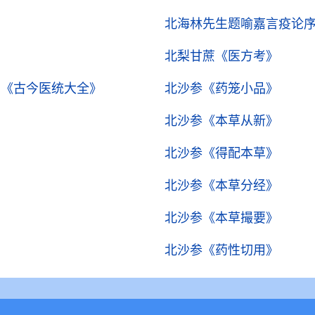
北海林先生题喻嘉言疫论
北梨甘蔗
《医方考》
）
《古今医统大全》
北沙参
《药笼小品》
北沙参
《本草从新》
北沙参
《得配本草》
北沙参
《本草分经》
北沙参
《本草撮要》
》
北沙参
《药性切用》