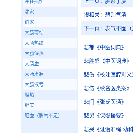
上一页：
胞系了戾
冲任损伤
喘家
搜相关：
悲则气消
疮家
下一页：
表气不固（
大肠寒结
大肠热结
悲郁
《中医词典》
大肠湿热
悲胜怒
《中医词典》
大肠虚
大肠虚寒
悲伤
《校注医醇剩义
大肠液亏
悲伤
《续名医类案》
胆热
悲门
《张氏医通》
胆实
悲哭
《保婴撮要》
胆虚（脉气不足）
悲哭
《证治准绳·幼