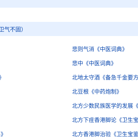
卫气不固）
悲则气消
《中医词典》
悲中
《中医词典》
》
北地太守酒
《备急千金要
北豆根
《中药炮制》
北方少数民族医学的发展
北方下疰香港脚论
《卫生
科》
北方香港脚治验
《卫生宝