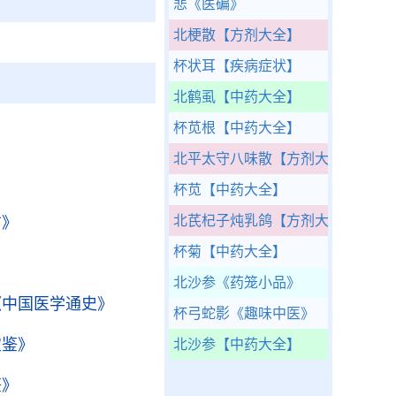
悲
《医碥》
北梗散
【方剂大全】
杯状耳
【疾病症状】
北鹤虱
【中药大全】
杯苋根
【中药大全】
北平太守八味散
【方剂大全】
杯苋
【中药大全】
北芪杞子炖乳鸽
【方剂大全】
方》
杯菊
【中药大全】
北沙参
《药笼小品》
《中国医学通史》
杯弓蛇影
《趣味中医》
宝鉴》
北沙参
【中药大全】
鉴》