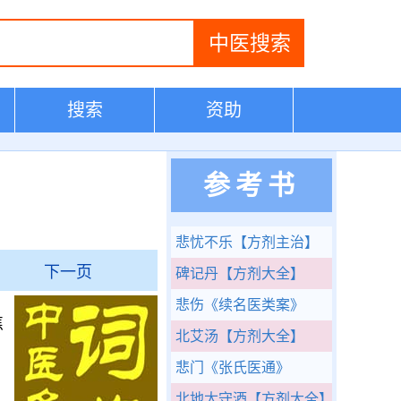
搜索
资助
参考书
悲忧不乐
【方剂主治】
下一页
碑记丹
【方剂大全】
悲伤
《续名医类案》
焦
北艾汤
【方剂大全】
悲门
《张氏医通》
北地太守酒
【方剂大全】