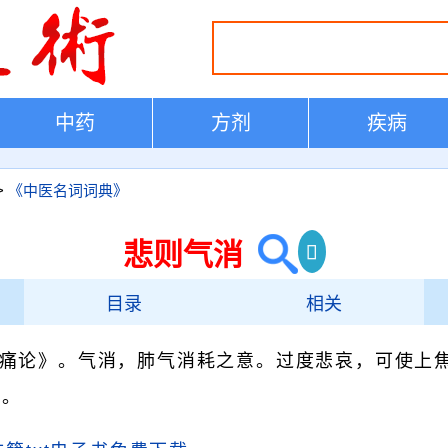
中药
方剂
疾病
>
《中医名词词典》
悲则气消
目录
相关
痛论》。气消，肺气消耗之意。过度悲哀，可使上
气。