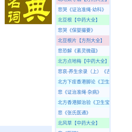
悲哭
《证治准绳·幼科》
北豆根
【中药大全】
悲哭
《保婴撮要》
北豆根片
【方剂大全】
悲恐解
《素灵微蕴》
北方点地梅
【中药大全】
悲哀-养生余录（上）
《古今医统大
北方下疰香港脚论
《卫生宝鉴》
悲
《证治准绳·杂病》
北方香港脚治验
《卫生宝鉴》
悲
《张氏医通》
北风草
【中药大全】