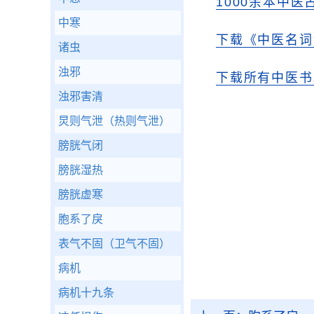
1000余本中医
中寒
下载《中医名词
诸虫
浊邪
下载所有中医书
浊邪害清
炅则气泄（热则气泄）
膀胱气闭
膀胱湿热
膀胱虚寒
胞系了戾
表气不固（卫气不固）
病机
病机十九条