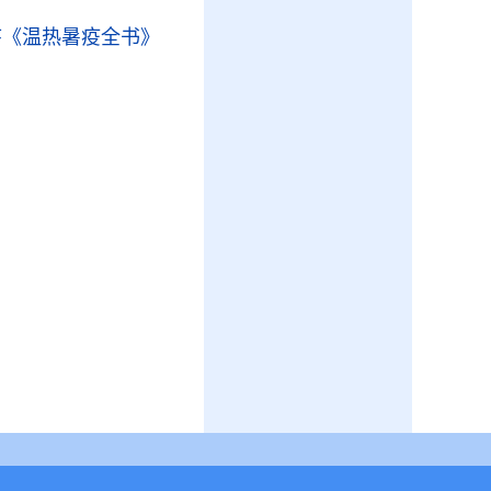
序
《温热暑疫全书》