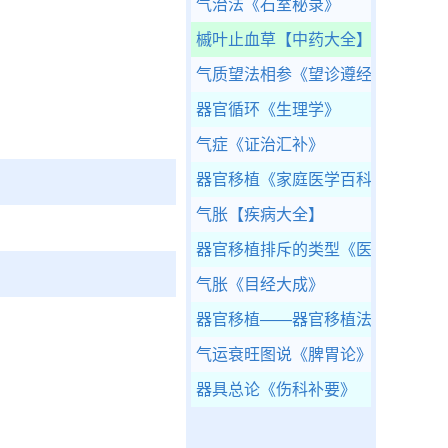
气治法
《石室秘录》
槭叶止血草
【中药大全】
气质望法相参
《望诊遵经》
器官循环
《生理学》
气症
《证治汇补》
器官移植
《家庭医学百科-医疗康复
气胀
【疾病大全】
器官移植排斥的类型
《医学免疫学
气胀
《目经大成》
器官移植——器官移植法是谋财害
气运衰旺图说
《脾胃论》
器具总论
《伤科补要》