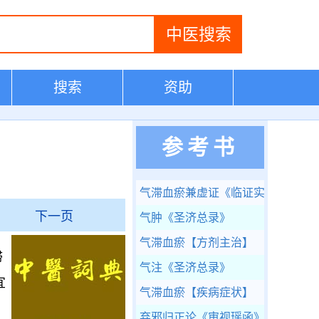
搜索
资助
参考书
气滞血瘀兼虚证
《临证实验录》
下一页
气肿
《圣济总录》
气滞血瘀
【方剂主治】
滞
气注
《圣济总录》
宜
气滞血瘀
【疾病症状】
弃邪归正论
《审视瑶函》