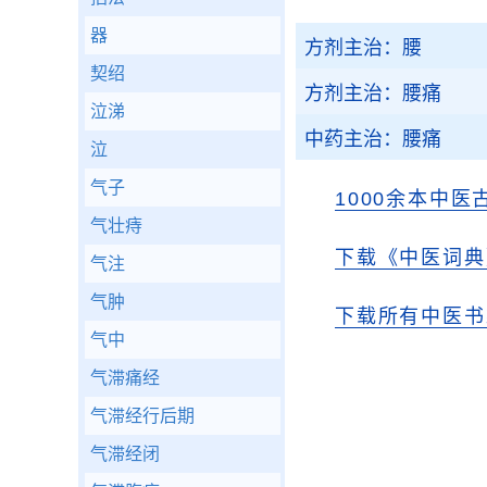
器
方剂主治：腰
契绍
方剂主治：腰痛
泣涕
中药主治：腰痛
泣
气子
1000余本中医
气壮痔
下载《中医词典》
气注
气肿
下载所有中医书
气中
气滞痛经
气滞经行后期
气滞经闭