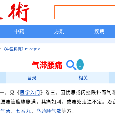
中药
方剂
疾病
>
《中医词典》n~o~p~q
气滞腰痛
目录
相关
一。见《
医学入门
》卷三。因忧思或闪挫跌扑而气
见腰痛连腹胁胀满，其痛如刺，或痛处走注不定。治
降气汤
、
七香丸
、
乌药顺气散
等方。