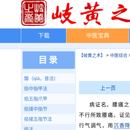
下载
中医宝典
【岐黄之术】
>
中医综合
目录
髂（qià，音洽）
上一页
掐中指甲法
掐五指爪甲
病证名。腰痛之
掐揉中指节
不行所致腰痛。证
掐揉五指节法
行气调气，用
沉香
掐法