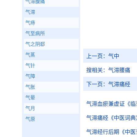
气滞腹痛
气滞
气痔
气至病所
气之阴郄
气蒸
上一页：
气中
气针
搜相关：
气滞腰痛
气障
下一页：
气滞痛经
气胀
气晕
气滞血瘀兼虚证
《临
气月
气滞痛经
《中医词典
气原
气滞经行后期
《中医