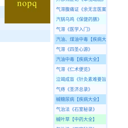
气滞腹痛证
《余无言医案》
汽锅乌鸡
《保健药膳》
气滞
《医学入门》
汽油、煤油中毒
【疾病大全】
气滞
《四圣心源》
汽油中毒
【疾病大全】
气滞
《仁术便览》
泣竭成盲
《针灸素难要旨》
气痔
《圣济总录》
槭糖尿病
【疾病大全】
气治法
《石室秘录》
槭叶草
【中药大全】