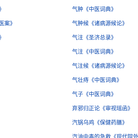
》
气肿
《中医词典》
医案》
气肿候
《诸病源候论》
》
气注
《圣济总录》
气注
《中医词典》
气注候
《诸病源候论》
气壮痔
《中医词典》
气子
《中医词典》
弃邪归正论
《审视瑶函》
汽锅乌鸡
《保健药膳》
汽油中毒的急救
《现代院