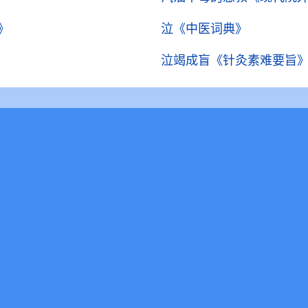
》
泣
《中医词典》
泣竭成盲
《针灸素难要旨