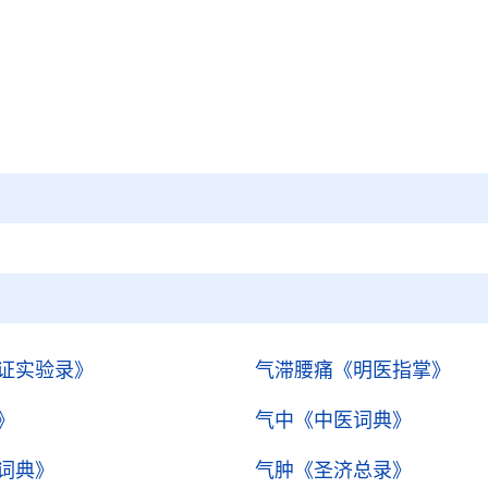
证实验录》
气滞腰痛
《明医指掌》
》
气中
《中医词典》
词典》
气肿
《圣济总录》