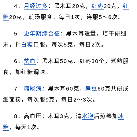
4．
月经过多
：黑木耳20克，
红枣
20克，
红
糖
20克，煎汤服食。每日1次，连服5～6次。
5．
更年期综合征
：黑木耳适量，焙干研细
末，拌
白糖
口服。每次5克，每日2次。
6．
贫血
：黑木耳50克、红枣30个，煮熟服
食，加红糖调味。
7．
糖尿病
：黑木耳60克、
扁豆
60克共研成
细面粉，每次服9克，每日2～3次。
8．高血压：木耳3克，清
水泡
后蒸熟加
冰
糖
，每天1次。