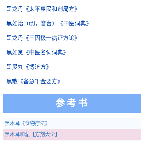
黑龙丹
《太平惠民和剂局方》
黑如炲（tái，音台）
《中医词典》
黑龙丹
《三因极一病证方论》
黑如炱
《中医名词词典》
黑灵丸
《博济方》
黑散
《备急千金要方》
参考书
黑木耳
《食物疗法》
黑木耳和葱
【方剂大全】