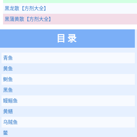
黑龙散
【方剂大全】
黑蒲黄散
【方剂大全】
目录
青鱼
黄鱼
鲥鱼
黑鱼
鳗鲡鱼
黄鳝
乌贼鱼
鳖