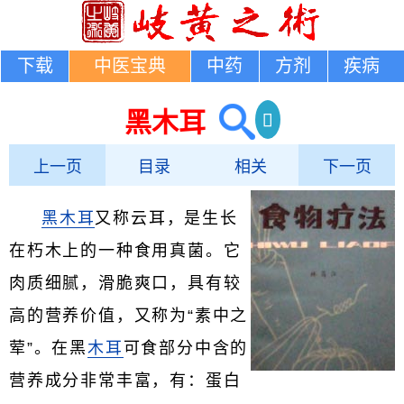
下载
中医宝典
中药
方剂
疾病
黑木耳
上一页
目录
相关
下一页
黑木耳
又称云耳，是生长
在朽木上的一种食用真菌。它
肉质细腻，滑脆爽口，具有较
高的营养价值，又称为“素中之
荤”。在黑
木耳
可食部分中含的
营养成分非常丰富，有：蛋白