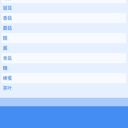
银耳
香菇
蘑菇
醋
酱
食盐
糖
蜂蜜
茶叶