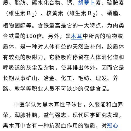
质、脂肪、碳水化合物、钙、
胡萝卜
素、硫胺素
（维生素Ｂ
）、核黄素（维生素Ｂ
）、磷脂、
1
2
植物固醇等。含铁量高是它的一大特点，为肉类
含铁量的100倍。另外，黑
木耳
中所含的植物胶
质体，是一种对人体有益的天然滋补剂。胶质体
有较强的吸附力，它能吸附停留在人体消化道和
呼吸道的灰尘及杂物，使其排出体外。因而它是
长期从事矿山、冶金、化工、毛纺、理发、养
路、教学等职业人员不可缺少的保健食品。
中医学认为黑木耳性平味甘，久服能和血养
荣，润肺补脑，益气强志。现代医学研究发现，
黑木耳中含有一种抗凝血作用的物质，对
冠心