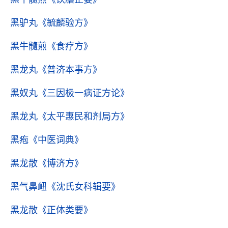
黑驴丸
《毓麟验方》
黑牛髓煎
《食疗方》
黑龙丸
《普济本事方》
黑奴丸
《三因极一病证方论》
黑龙丸
《太平惠民和剂局方》
黑疱
《中医词典》
黑龙散
《博济方》
黑气鼻衄
《沈氏女科辑要》
黑龙散
《正体类要》