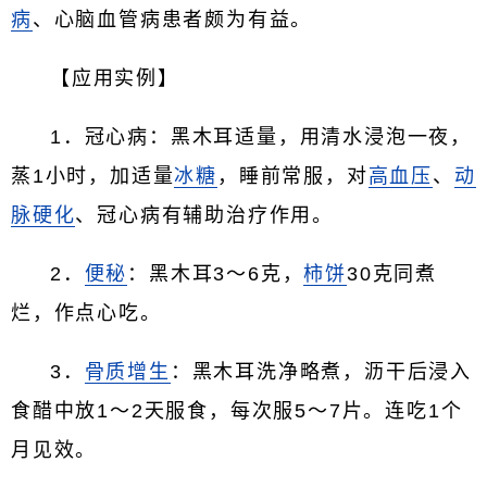
病
、心脑血管病患者颇为有益。
【应用实例】
1．冠心病：黑木耳适量，用清水浸泡一夜，
蒸1小时，加适量
冰糖
，睡前常服，对
高血压
、
动
脉硬化
、冠心病有辅助治疗作用。
2．
便秘
：黑木耳3～6克，
柿饼
30克同煮
烂，作点心吃。
3．
骨质增生
：黑木耳洗净略煮，沥干后浸入
食醋中放1～2天服食，每次服5～7片。连吃1个
月见效。