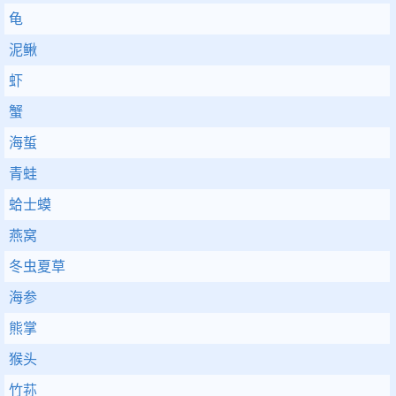
龟
泥鳅
虾
蟹
海蜇
青蛙
蛤士蟆
燕窝
冬虫夏草
海参
熊掌
猴头
竹荪