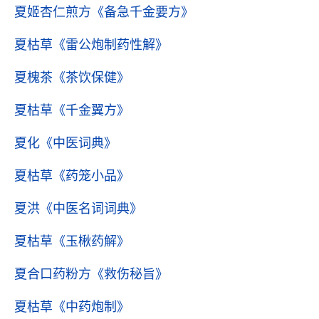
夏姬杏仁煎方
《备急千金要方》
夏枯草
《雷公炮制药性解》
夏槐茶
《茶饮保健》
夏枯草
《千金翼方》
夏化
《中医词典》
夏枯草
《药笼小品》
夏洪
《中医名词词典》
夏枯草
《玉楸药解》
夏合口药粉方
《救伤秘旨》
夏枯草
《中药炮制》