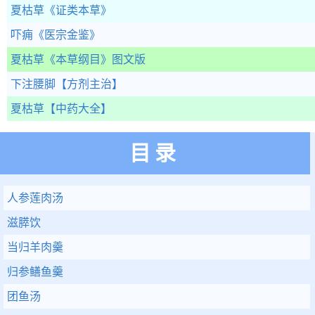
夏枯草
《证类本草》
吓痈
《医宗金鉴》
夏枯草
《本草纲目》图文版
下注腰脚
【方剂主治】
夏枯草
【中药大全】
目录
人参莲肉汤
滋膵饮
当归羊肉羹
归参鳝鱼羹
团鱼汤