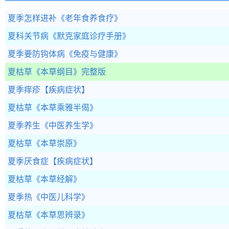
夏季怎样进补
《老年食养食疗》
夏科关节病
《默克家庭诊疗手册》
夏季要防钩体病
《免疫与健康》
夏枯草
《本草纲目》完整版
夏季痒疹
【疾病症状】
夏枯草
《本草乘雅半偈》
夏季养生
《中医养生学》
夏枯草
《本草崇原》
夏季厌食症
【疾病症状】
夏枯草
《本草经解》
夏季热
《中医儿科学》
夏枯草
《本草思辨录》