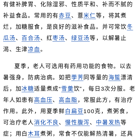
有健补脾胃、化除湿邪、性质平和、补而不腻的
补益食品。常用的有
赤豆
、薏
米仁
等，将其煮
烂，加糖服食，是良好的滋补食品。并可常饮
冬
瓜汤
、
百合汤
、红
枣汤
、
绿豆汤
等，以解暑止
渴、生津
凉血
。
夏季，老人可选用有药用功能的食物。以去
暑强身，防病治病。如把
荸荠
同等量的
海蜇
漂清
后，加
冰糖
适量煮成“
雪羹
饮”，每日3次分服。老
年人如患有
高血压
、
高血脂
，常服此方，有治疗
作用。此外，用夏季鲜
白扁豆
100克，煮粥食，
可治疗老人
消化不良
、
慢性腹泻
、
中暑
发热
等
症；用白
木耳
煮粥，常食不仅能解热清暑，还具