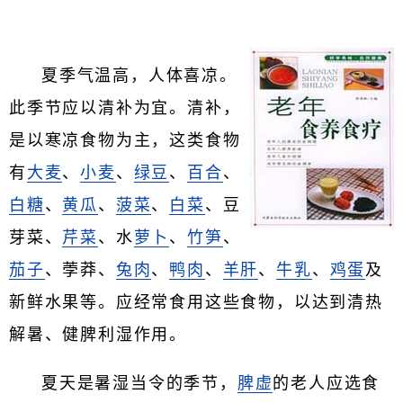
夏季气温高，人体喜凉。
此季节应以清补为宜。清补，
是以寒凉食物为主，这类食物
有
大麦
、
小麦
、
绿豆
、
百合
、
白糖
、
黄瓜
、
菠菜
、
白菜
、豆
芽菜、
芹菜
、水
萝卜
、
竹笋
、
茄子
、荸莽、
兔肉
、
鸭肉
、
羊肝
、
牛乳
、
鸡蛋
及
新鲜水果等。应经常食用这些食物，以达到清热
解暑、健脾利湿作用。
夏天是暑湿当令的季节，
脾虚
的老人应选食