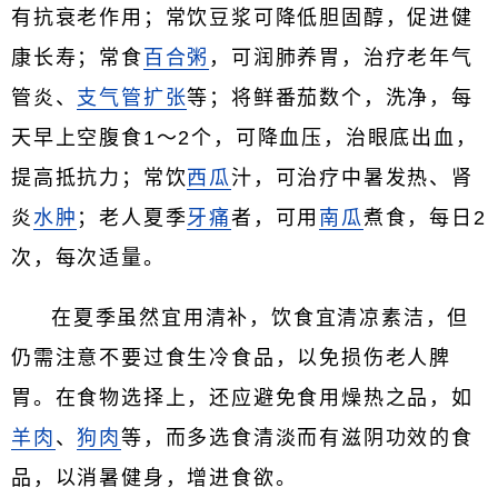
有抗衰老作用；常饮豆浆可降低胆固醇，促进健
康长寿；常食
百合粥
，可润肺养胃，治疗老年气
管炎、
支气管扩张
等；将鲜番茄数个，洗净，每
天早上空腹食1～2个，可降血压，治眼底出血，
提高抵抗力；常饮
西瓜
汁，可治疗中暑发热、肾
炎
水肿
；老人夏季
牙痛
者，可用
南瓜
煮食，每日2
次，每次适量。
在夏季虽然宜用清补，饮食宜清凉素洁，但
仍需注意不要过食生冷食品，以免损伤老人脾
胃。在食物选择上，还应避免食用燥热之品，如
羊肉
、
狗肉
等，而多选食清淡而有滋阴功效的食
品，以消暑健身，增进食欲。