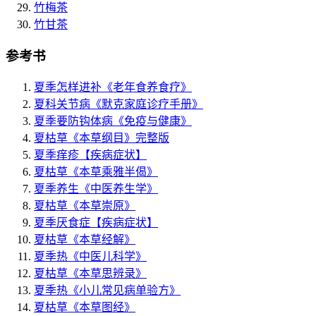
竹梅茶
竹甘茶
参考书
夏季怎样进补
《老年食养食疗》
夏科关节病
《默克家庭诊疗手册》
夏季要防钩体病
《免疫与健康》
夏枯草
《本草纲目》完整版
夏季痒疹
【疾病症状】
夏枯草
《本草乘雅半偈》
夏季养生
《中医养生学》
夏枯草
《本草崇原》
夏季厌食症
【疾病症状】
夏枯草
《本草经解》
夏季热
《中医儿科学》
夏枯草
《本草思辨录》
夏季热
《小儿常见病单验方》
夏枯草
《本草图经》