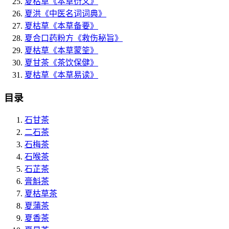
夏枯草
《本草衍义》
夏洪
《中医名词词典》
夏枯草
《本草备要》
夏合口药粉方
《救伤秘旨》
夏枯草
《本草蒙筌》
夏甘茶
《茶饮保健》
夏枯草
《本草易读》
目录
石甘茶
二石茶
石梅茶
石喉茶
石芷茶
膏斛茶
夏枯草茶
夏蒲茶
夏香茶