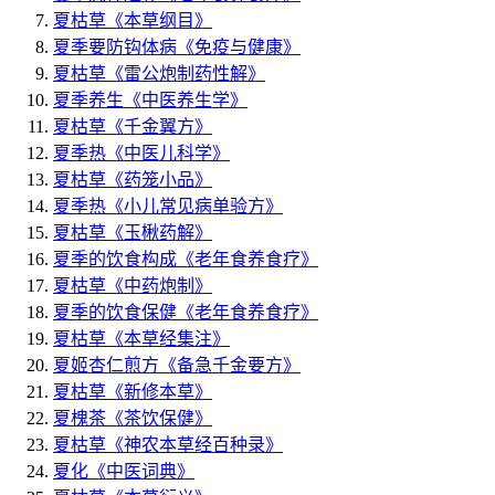
夏枯草
《本草纲目》
夏季要防钩体病
《免疫与健康》
夏枯草
《雷公炮制药性解》
夏季养生
《中医养生学》
夏枯草
《千金翼方》
夏季热
《中医儿科学》
夏枯草
《药笼小品》
夏季热
《小儿常见病单验方》
夏枯草
《玉楸药解》
夏季的饮食构成
《老年食养食疗》
夏枯草
《中药炮制》
夏季的饮食保健
《老年食养食疗》
夏枯草
《本草经集注》
夏姬杏仁煎方
《备急千金要方》
夏枯草
《新修本草》
夏槐茶
《茶饮保健》
夏枯草
《神农本草经百种录》
夏化
《中医词典》