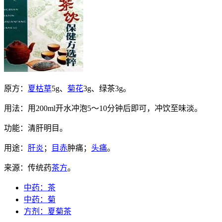
原方：
夏枯草
5g、
菊花
3g、绿茶3g。
用法：用200ml开水冲泡5～10分钟后即可，冲饮至味淡。
功能：清肝明目。
用途：
肝炎
；
目赤
肿痛；
头痛
。
来源：传统药
茶方
。
中药：茶
中药：菊
方剂：夏菊茶