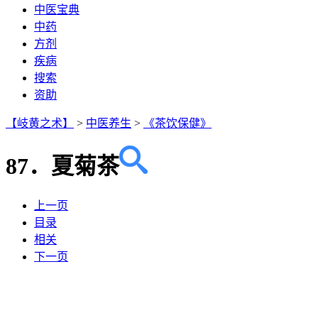
中医宝典
中药
方剂
疾病
搜索
资助
【岐黄之术】
>
中医养生
>
《茶饮保健》
87．夏菊茶
上一页
目录
相关
下一页