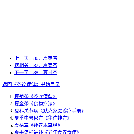
上一页：
86．夏英茶
搜相关：
87．夏菊茶
下一页：
88．夏甘茶
返回《茶饮保健》书籍目录
夏菊茶
《茶饮保健》
夏金茶
《食物疗法》
夏科关节病
《默克家庭诊疗手册》
夏季中暑秘方
《华佗神方》
夏枯草
《神农本草经》
夏季怎样进补
《老年食养食疗》