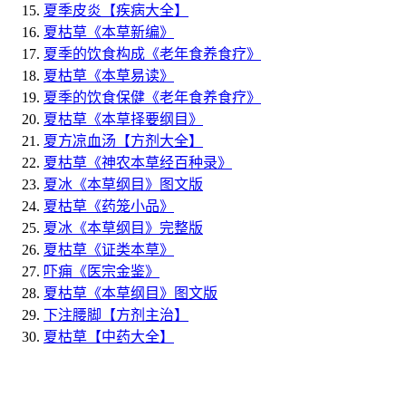
夏季皮炎
【疾病大全】
夏枯草
《本草新编》
夏季的饮食构成
《老年食养食疗》
夏枯草
《本草易读》
夏季的饮食保健
《老年食养食疗》
夏枯草
《本草择要纲目》
夏方凉血汤
【方剂大全】
夏枯草
《神农本草经百种录》
夏冰
《本草纲目》图文版
夏枯草
《药笼小品》
夏冰
《本草纲目》完整版
夏枯草
《证类本草》
吓痈
《医宗金鉴》
夏枯草
《本草纲目》图文版
下注腰脚
【方剂主治】
夏枯草
【中药大全】