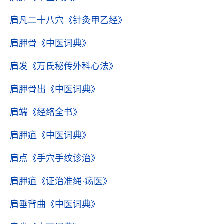
肩凡二十八穴
《针灸甲乙经》
肩胛骨
《中医词典》
肩发
《万氏秘传外科心法》
肩胛骨出
《中医词典》
肩端
《经络全书》
肩胛疽
《中医词典》
肩点
《手穴手纹诊治》
肩胛疽
《证治准绳·疡医》
肩垂背曲
《中医词典》