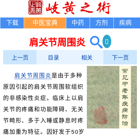
下载
中医宝典
中药
方剂
疾病
肩关节周围炎
上一页
目录
相关
下一页
肩关节周围炎
是由于多种
原因引起的肩关节周围软组织
的非感染性炎症。临床上以肩
关节的疼痛和功能障碍、无关
节畸形、多于入睡或静息时疼
痛加重为特征。因好发于50岁