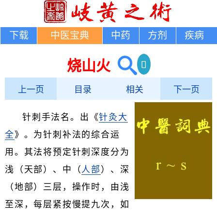
下载
中医宝典
中药
方剂
疾病
烧山火
上一页
目录
相关
下一页
针刺手法名。出《
针灸大
全
》。为针刺补法的综合运
用。其法将预定针刺深度分为
浅（天部）、中（
人部
）、深
（地部）三层，操作时，由浅
至深，每层紧按慢提九次，如