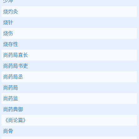
少冲
烧灼灸
烧针
烧伤
烧存性
尚药局直长
尚药局书吏
尚药局丞
尚药局
尚药监
尚药典御
《尚论篇》
尚骨