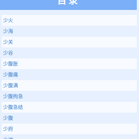
目录
少火
少海
少关
少谷
少腹胀
少腹痛
少腹满
少腹拘急
少腹急结
少腹
少府