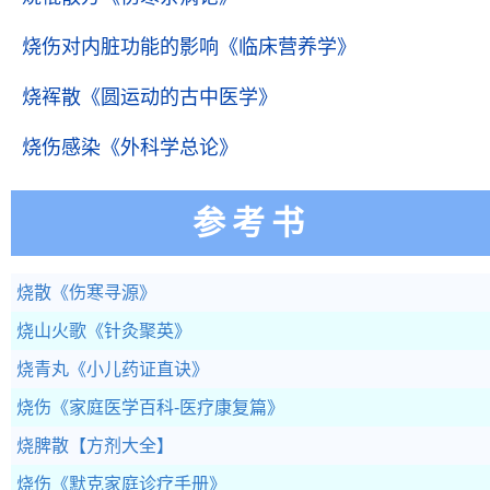
烧伤对内脏功能的影响
《临床营养学》
烧裈散
《圆运动的古中医学》
烧伤感染
《外科学总论》
参考书
烧散
《伤寒寻源》
烧山火歌
《针灸聚英》
烧青丸
《小儿药证直诀》
烧伤
《家庭医学百科-医疗康复篇》
烧脾散
【方剂大全】
烧伤
《默克家庭诊疗手册》