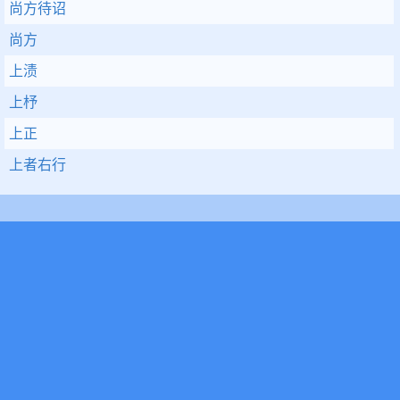
尚方待诏
尚方
上渍
上杼
上正
上者右行