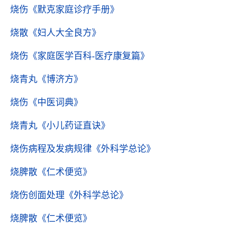
烧伤
《默克家庭诊疗手册》
烧散
《妇人大全良方》
烧伤
《家庭医学百科-医疗康复篇》
烧青丸
《博济方》
烧伤
《中医词典》
烧青丸
《小儿药证直诀》
烧伤病程及发病规律
《外科学总论》
烧脾散
《仁术便览》
烧伤创面处理
《外科学总论》
烧脾散
《仁术便览》