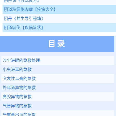
阴丹诀
《苏沈良方》
阴道粒细胞肉瘤
【疾病大全】
阴丹
《养生导引秘籍》
阴道裂伤
【疾病症状】
目录
沙尘进眼的急救处理
小虫进耳的急救
突发性耳聋的急救
外耳道异物的急救
鼻腔异物的急救
气管异物的急救
严重鼻出血的急救