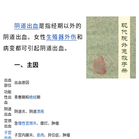
阴道出血
是指经期以外的
阴道出血。女性
生殖器外伤
和
病变都可引起阴道出血。
一、主因
出血
出血原因
部位
功能
性出
青春期和
绝经
期
血
阴道
阴道炎、阴道
溃疡
出血
宫颈
急
慢性宫颈炎
、糜烂、肿瘤
出血
子宫
子宫内膜炎、
息肉
、异位症、肿瘤
出血