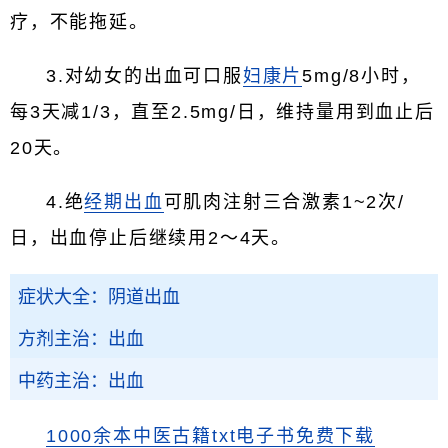
疗，不能拖延。
3.对幼女的出血可口服
妇康片
5mg/8小时，
每3天减1/3，直至2.5mg/日，维持量用到血止后
20天。
4.绝
经期出血
可肌肉注射三合激素1~2次/
日，出血停止后继续用2～4天。
症状大全：阴道出血
方剂主治：出血
中药主治：出血
1000余本中医古籍txt电子书免费下载