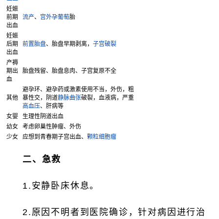
妊娠
前期
流产
、
宫外孕
葡萄
胎
出血
妊娠
后期
前置胎盘
、胎盘早期剥离，
子宫破裂
出血
产褥
期出
胎盘残留、胎盘息肉、子宫复原不全
血
避孕环、避孕药或激素使用不当，外伤，粗
其他
暴性交，阴道
静脉曲张
破裂，血液病，严重
高血压
、肝病等
女婴
生理性阴道出血
幼女
考虑卵巢性肿瘤、外伤
少女
应想到青春期子宫出血、
颗粒细胞瘤
二、急救
1.安静卧床休息。
2.原因不明者到医院确诊，针对病因进行治