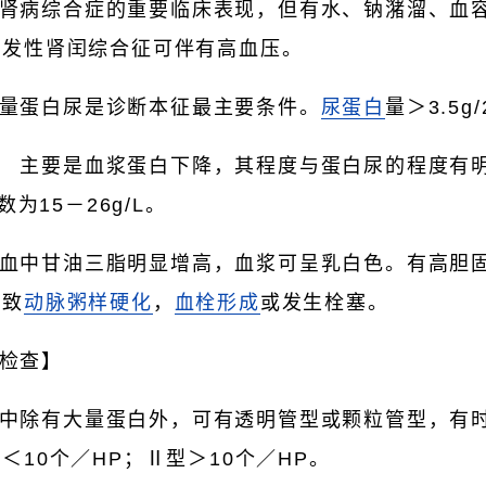
病综合症的重要临床表现，但有水、钠潴溜、血容
原发性肾闰综合征可伴有高血压。
量蛋白尿是诊断本征最主要条件。
尿蛋白
量＞3.5g/
 主要是血浆蛋白下降，其程度与蛋白尿的程度有
数为15－26g/L。
血中甘油三脂明显增高，血浆可呈乳白色。有高胆固醇
导致
动脉粥样硬化
，
血栓形成
或发生栓塞。
检查】
中除有大量蛋白外，可有透明管型或颗粒管型，有
＜10个／HP；Ⅱ型＞10个／HP。