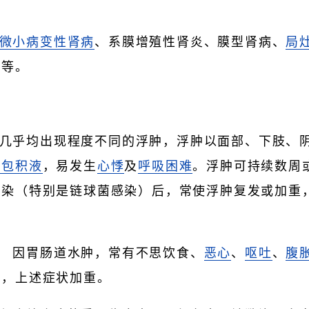
微小病变性肾病
、系膜增殖性肾炎、膜型肾病、
局
炎等。
几乎均出现程度不同的浮肿，浮肿以面部、下肢、
心包积液
，易发生
心悸
及
呼吸困难
。浮肿可持续数周
感染（特别是链球菌感染）后，常使浮肿复发或加重
 因胃肠道水肿，常有不思饮食、
恶心
、
呕吐
、
腹
时，上述症状加重。