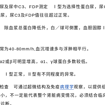
尿及尿中C3、FDP测定 Ⅰ型为选择性蛋白尿，尿C
尿，尿C3及FDP值往往超过正常。
 除血浆总蛋白降低外，白／球可倒置，血胆固醇
为40-80mm/h,血沉增速多与浮肿相平行。
α2或β可明显增高，α1、γ球蛋白多数较低。
 Ⅰ型正常，Ⅱ型有不同程度的异常。
检查 可通过超微结构及免疫
病理学
观察，以提供
很小，不一定能代表整个肾脏病变情况，必须结合临
的诊断。