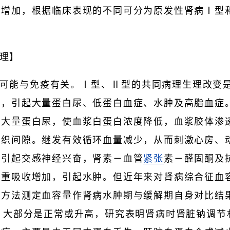
性增加，根据临床表现的不同可分为原发性肾病Ⅰ型
理】
可能与免疫有关。Ⅰ型、Ⅱ型的共同病理生理改变
加，引起大量蛋白尿、低蛋白血症、水肿及高脂血症
于大量蛋白尿，使血浆白蛋白浓度降低，血浆胶体渗
组织间隙。继发有效循环血量减少，从而刺激心房、
地引起交感神经兴奋，肾素－血管
紧张
素－醛固酮及
重吸收增加，引起水肿。但近年来对肾病综合征血容
的方法测定血容量作肾病水肿期与缓解期自身对比结
，大部分是正常或升高，研究表明肾病时肾脏钠调节