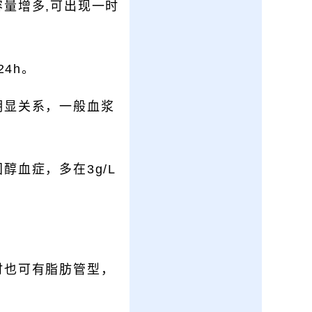
量增多,可出现一时
24h。
明显关系，一般血浆
血症，多在3g/L
时也可有脂肪管型，