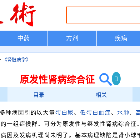
中药
方剂
疾病
>
《肾脏病学》
原发性肾病综合征
目录
相关
多种病因引的以大量
蛋白尿
、
低蛋白血症
、
水肿
、
点的一组症候群。可分为原发性与继发性肾病综合征
，病因及发病机理尚未明了。基本病理缺陷是肾小球