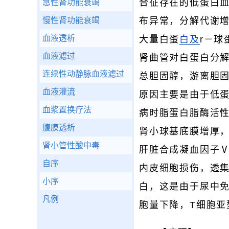
合征存在的低蛋白
急性肾功能衰竭
慢性肾功能衰竭
布异常，分解代谢
血液透析
大量白蛋
白及
r－
血液滤过
肾曲管对白蛋白分
连续性动静脉血液滤过
总胆固醇，游离胆
血液灌流
原因主要是由于低
血浆置换疗法
病时脂蛋白脂酶活
腹膜透析
肾小球基底膜增厚
肾小管性酸中毒
肝脏合成凝血因子Ⅴ
自序
内皮细胞损伤，透集
小序
白，这是由于尿中
凡例
胞量下降，T细胞亚