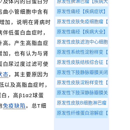
少及体内的白蛋白分
原发性脾淋巴瘤
【疾病大全】
远曲小管细胞中含有
原发性痛经
【疾病症状】
原发性皮肤免疫细胞瘤
【疾病大全
性增加，说明在肾病时
原发性痛经
【疾病大全】
病伴低蛋白血症时，
原发性皮肤滤泡中心细胞性淋巴瘤
升高。产生高脂血症
原发性系统性淀粉样变
【疾病大全
增加，也有认为与肾
原发性皮肤结核综合征
【疾病大全
蛋白尿过度过滤可使
原发性下肢静脉瓣膜关闭不全
【疾
状态
，其主要原因为
原发性皮肤淀粉样变性
【疾病大全
低以及高脂血症时，
原发性下肢深静脉瓣膜关闭不全
【
白，高β1α2球蛋
原发性皮肤B细胞淋巴瘤
【疾病大全
胞
免疫缺陷
。总T细
原发性纤维蛋白溶解症
【疾病大全