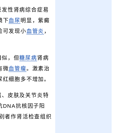
原发性肾病综合症易
镜下
血尿
明显，紫癜
检可发现小
血管炎
，
相似，但
糖尿病
肾病
有微
血管瘤
。激素治
尿红细胞多不增加。
温、皮肤及关节炎特
DNA抗核因子阳
别者作肾活检查组织