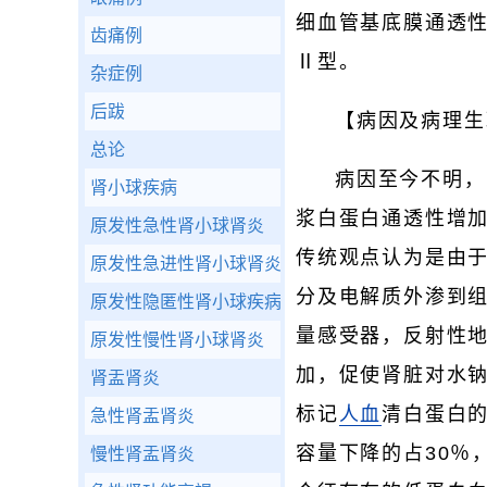
细血管基底膜通透
齿痛例
Ⅱ型。
杂症例
后跋
【病因及病理生
总论
病因至今不明，
肾小球疾病
浆白蛋白通透性增
原发性急性肾小球肾炎
传统观点认为是由
原发性急进性肾小球肾炎
分及电解质外渗到
原发性隐匿性肾小球疾病
量感受器，反射性
原发性慢性肾小球肾炎
加，促使肾脏对水钠
肾盂肾炎
标记
人血
清白蛋白
急性肾盂肾炎
容量下降的占30％
慢性肾盂肾炎