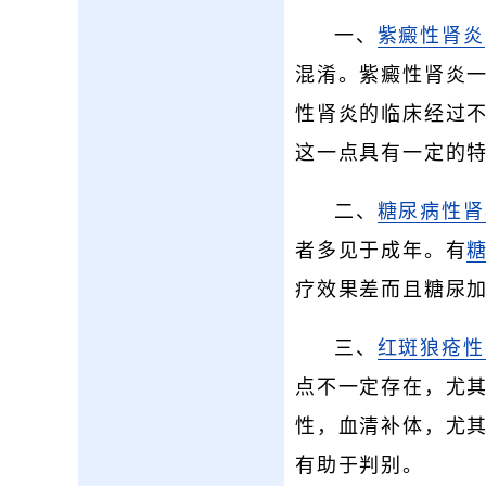
一、
紫癜性肾炎
混淆。紫癜性肾炎
性肾炎的临床经过
这一点具有一定的
二、
糖尿病性肾
者多见于成年。有
疗效果差而且糖尿
三、
红斑
狼疮性
点不一定存在，尤其
性，血清补体，尤其
有助于判别。