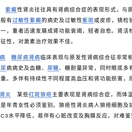
紫癜
性肾炎往往具有肾病综合症的表现形式，与
一般有
过敏性紫癜
的病史及过敏性
紫斑
或皮疹，镜检
不一，重者迅速发展成肾功能衰竭，轻者自愈。肾活
特征性，对激素治疗效果不佳。
病
糖尿病肾病
临床表现与原发性肾病综合征非常
糖尿
病病史及血糖、
尿糖
、糖耐量异常，同时眼底多
加重。多伴有持续性不同程度高血压和肾功能损害，
肾炎
某些
红斑狼疮
主要表现是肾病综合症，而体
是年青女性必须鉴别。狼疮性肾炎病人狼疮细胞及抗
C3水平降低，易伴有心脏改变及胸膜反应，对难鉴