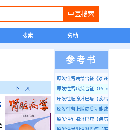
搜索
资助
参考书
原发性肾病综合征
《家庭医学百科-
下一页
原发性肾病综合征（Primary Nephrot
原发性腮腺淋巴瘤
【疾病大全】
高
原发性肾上腺皮质功能减退症
【疾
。
原发性乳腺淋巴瘤
【疾病大全】
毛
原发性渗出性淋巴瘤
【疾病大全】