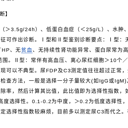
断】
＞3.5g/24h）、低蛋白血症（＜25g/L）、水
合征可作出诊断。Ⅰ型和Ⅱ型鉴别诊断要点：Ⅰ型：
／HP、无
贫血
、无持续性肾功能异常、蛋白尿常为高
范围。Ⅱ型：常伴有高血压、离心尿红细胞＞10个／
现可以不典型。尿FDP及C3测定值往往超过正常
检查方法，一般是选择一分子量较大(如IgG或IgM
除率，然后计算其比值，此比值即为选择性指数，如
高度选择性。0.1-0.2为中度，＞0.2为低度选择
定选择性指数较麻烦，目前多以测定尿C3而代之。