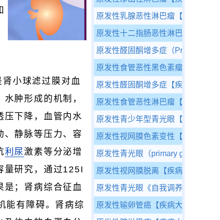
和
原发性乳腺恶性淋巴瘤
【疾病大全
原发性十二指肠恶性淋巴瘤
【疾病
原发性醛固酮增多症（Primary Aldost
原发性食管恶性黑色素瘤
【疾病大
是肾小球滤过膜对血
原发性醛固酮增多症
【疾病大全】
。水肿形成的机制，
原发性食管恶性淋巴瘤
【疾病大全
透压下降，血管内水
原发性青少年型青光眼
【疾病大全
动、静脉等压力、容
原发性视网膜色素变性
【疾病大全
抗
利尿
激素等分泌增
原发性青光眼（primary glaucoma
量研究，通过125I
原发性视网膜脱离
【疾病大全】
果是；肾病综合征血
原发性青光眼
《自我调养巧治病》
机能有障碍。肾病综
原发性输卵管癌
【疾病大全】