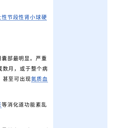
灶性节段性肾小球硬
阴囊部最明显。严重
或数月，或于整个病
，甚至可出现
氮质血
胀
等消化道功能紊乱