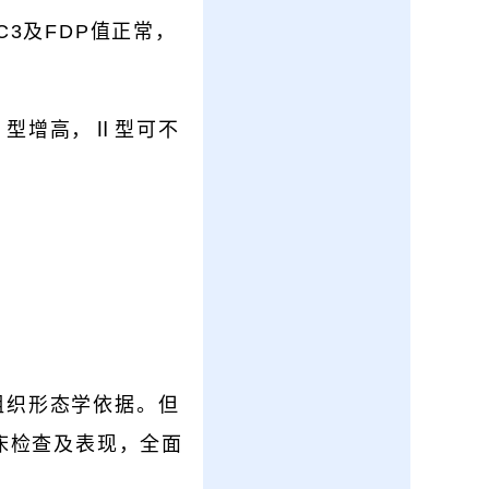
3及FDP值正常，
Ⅰ型增高，Ⅱ型可不
组织形态学依据。但
床检查及表现，全面