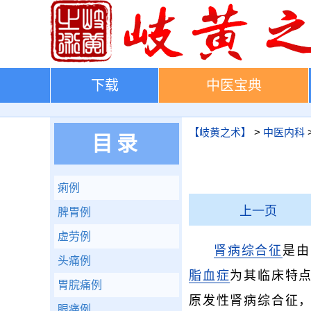
下载
中医宝典
【岐黄之术】
>
中医内科
目录
痢例
上一页
脾胃例
虚劳例
肾病综合征
是由
头痛例
脂血症
为其临床特
胃脘痛例
原发性肾病综合征
眼痛例