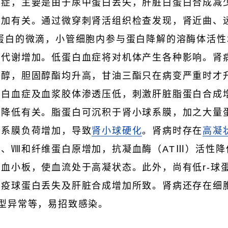
血症，主要是由于尿中蛋白丢失，肝脏白蛋白合成减
增加有关。通过微穿刺肾活组织检查发现，肾近曲、
球蛋白的微滴，小管细胞内参与蛋白降解的溶酶体活
解代谢增加。低蛋白血症将对机体产生各种影响。肾
固醇，胆固醇酯均升高，甘油三酯只在病变严重时才
蛋白血症及血浆胶体渗透压低，刺激肝脏脂蛋白合成
性降低有关。脂蛋白可沉积于肾小球系膜，加之大量
，系膜负荷增加，导致
肾小球硬化
。肾病时存在
高凝
、Ⅷ和纤维蛋白原增加，抗凝血酶（ATⅢ）活性降
血小板，使血流处于高凝状态。此外，尚有低r-球蛋
免疫球蛋白丢失及肝脏合成增加所致。肾病还存在细
型异常等，易招致感染。