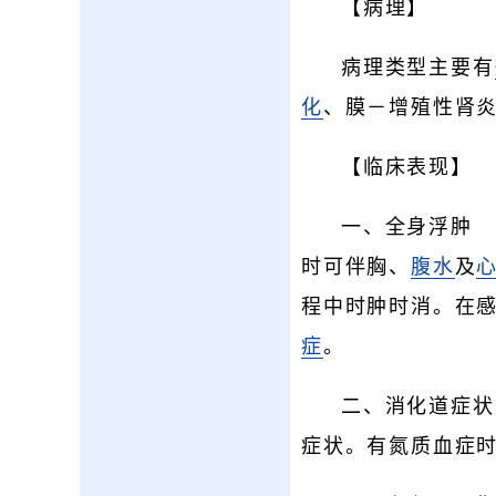
【病理】
病理类型主要有
化
、膜－增殖性肾
【临床表现】
一、全身浮肿 
时可伴胸、
腹水
及
程中时肿时消。在
症
。
二、消化道症状
症状。有氮质血症