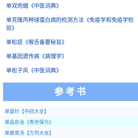
单双肉蛾
《中医词典》
单克隆丙种球蛋白病的检测方法
《免疫学和免疫学检
验》
单松症
《喉舌备要秘旨》
单基因遗传病
《病理学》
单松子风
《中医词典》
参考书
单面针
【中药大全】
单品杂治
《寿世保元》
单鹿茸汤
【方剂大全】