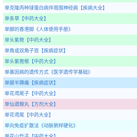
单克隆丙种球蛋白病伴周围神经病
【疾病大全】
单条草
【中药大全】
单脚的香港脚
《人体使用手册》
单头紫菀
【中药大全】
单角或双角子宫
【疾病症状】
单头紫菀根
【中药大全】
单基因病的遗传方式
《医学遗传学基础》
单腿半蹲痛
【疾病症状】
单花鸢尾子
【中药大全】
单仙遗粮丸
【方剂大全】
单花鸢尾
【中药大全】
单向免疫扩散法
《动脉粥样硬化》
单花山竹子
【中药大全】