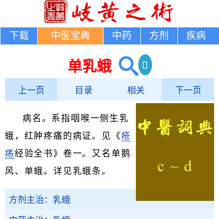
下载
中医宝典
中药
方剂
疾病
单乳蛾
上一页
目录
相关
下一页
病名。系指咽喉一侧生乳
蛾，红肿疼痛的病证。见《
疮
疡
经验全书》卷一。又名单鹅
风、单蛾。详见乳蛾条。
方剂主治：乳蛾