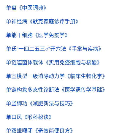
单盘
《中医词典》
单神经病
《默克家庭诊疗手册》
单能干细胞
《医学免疫学》
单氏“一四二五三○”开穴法
《手掌与疾病》
单链噬菌体载体
《实用免疫细胞与核酸》
单室模型一级消除动力学
《临床生物化学》
单链构象多态性诊断法
《医学遗传学基础》
单竖脚功
《减肥新法与技巧》
单口风
《喉科秘诀》
单双蛾喉闭
《奇效简便良方》