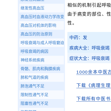
相似的机制引起呼
继发性高血压
由于病变的部位、
高血压时血液动力学改变
性。
高血压对机体的影响
高血压的防治原则
中药：发
呼吸衰竭与成人呼吸窘迫综合征
疾病大全：呼吸衰竭
呼吸衰竭的病因
症状大全：呼吸衰竭
神经系统疾病
骨骼、肌肉和胸膜疾病
1000余本中医
肺和气道的疾病
下载《病理生理
肺泡通气不足
限制性通气不足
下载所有中医书
阻塞性通气不足