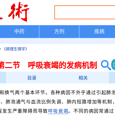
中药
方剂
疾病
>
《病理生理学》
第二节 呼吸衰竭的发病机制
目录
相关
和换气两个基本环节。各种病因不外乎通过引起肺
碍、肺泡通气与血流比例失调、肺内短路增加等机制
程发生严重障碍而导致
呼吸衰竭
。不同的病因常通过