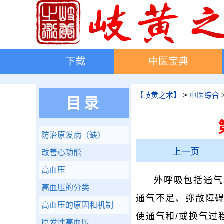
下载
中医宝典
【岐黄之术】
>
中医综合
目录
防治原发病（缺）
上一页
改善心功能
高血压
外呼吸包括通气
高血压的分类
通气不足、弥散障
高血压的原因和机制
使通气和/或换气过
原发性高血压