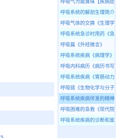
呼吸气为腐臭味
【疾病症状】
呼吸系统的解剖生理简介
《现代院
呼吸气体的交换
《生理学》
呼吸系统急诊时用药
《急诊医学》
呼吸篇
《外经微言》
呼吸系统疾病
《病理学》
呼吸内科病历
《病历书写规范》
呼吸系统疾病
《胃肠动力检查手册
呼吸链
《生物化学与分子生物学》
呼吸系统疾病伴发的精神障碍
【疾
呼吸困难的急救
《现代院外急救手
呼吸系统疾病的诊断和鉴别诊断
《