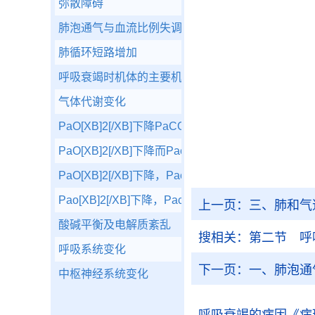
弥散障碍
肺泡通气与血流比例失调
肺循环短路增加
呼吸衰竭时机体的主要机能代谢变化
气体代谢变化
PaO[XB]2[/XB]下降PaCO[XB]2[/XB]上升，二
PaO[XB]2[/XB]下降而Paco[XB]2[/XB]变动不大
PaO[XB]2[/XB]下降，Paco[XB]2[/XB]升高
Pao[XB]2[/XB]下降，Paco[XB]2[/XB]也明显下降
上一页：
三、肺和气
酸碱平衡及电解质紊乱
搜相关：
第二节 呼
呼吸系统变化
下一页：
一、肺泡通
中枢神经系统变化