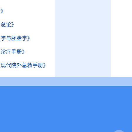
学》
学总论》
织学与胚胎学》
庭诊疗手册》
《现代院外急救手册》