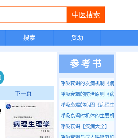
搜索
资助
参考书
呼吸衰竭的发病机制
《病理生理学
下一页
呼吸衰竭的防治原则
《病理生理学
呼吸衰竭的病因
《病理生理学》
泡
呼吸衰竭时机体的主要机能代谢变
，
呼吸衰竭
【疾病大全】
呼吸衰竭与成人呼吸窘迫综合征
《