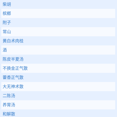
柴胡
槟榔
附子
常山
黄白术肉桂
酒
陈皮半夏汤
不换金正气散
藿香正气散
大无神术散
二陈汤
养胃汤
和解散