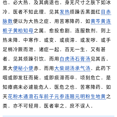
也．必大热．及其病退也．身无尺寸之肤下如冰
冷．医者不知此理．见其
发热
烦躁舌黑面红
目赤
脉数
便以为大热之症．用苦寒降药．如
黄芩
黄连
栀子
黄柏
知母
之属．愈投愈剧．连服数剂．则上
热未降．中寒作．或变．或痰滞．或发哕．或手
足梢冷厥而泄．诸症一起．百无一生．又有甚
者．见其烦躁引饮．而用
白虎汤
石膏汤
见其舌．
黑大
便秘
小便
赤．而用
大柴胡汤
承气汤
．此药下
咽或即发狂而毙．或即痰滞而卒．顷刻危亡．是
知瘴病未必遽能危人．医危之也．苦寒降药．如
天
花粉
木通
滑石
车前子
元参
连翘
元明粉
生地黄
之
类．亦不可轻用．医者审之．庶不误人．