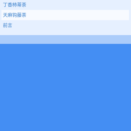
丁香柿蒂茶
天麻钩藤茶
前言