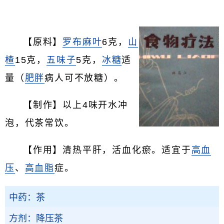
【原料】
罗布麻叶
6克，
山
楂
15克，
五味子
5克，
冰糖
适
量（
肥胖
病人可不放糖）。
【制作】以上4味开水冲
泡，代茶常饮。
【作用】清热平肝，活血化瘀。适宜于
高血
压
、
高血脂
症。
中药：茶
方剂：降压茶