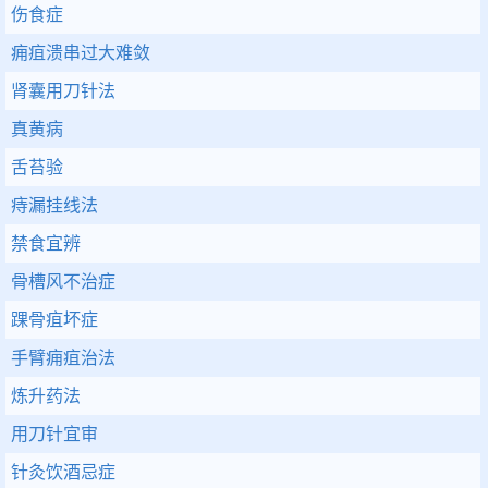
伤食症
痈疽溃串过大难敛
肾囊用刀针法
真黄病
舌苔验
痔漏挂线法
禁食宜辨
骨槽风不治症
踝骨疽坏症
手臂痈疽治法
炼升药法
用刀针宜审
针灸饮酒忌症