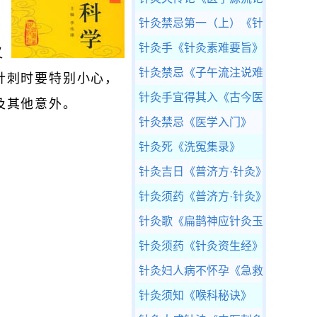
针灸禁忌第一（上）
《针灸甲乙经
针灸手
《针灸素难要旨》
又
针灸禁忌
《子午流注说难》
针刺时要特别小心，
针灸手宜得其入
《古今医统大全》
及其他意外。
针灸禁忌
《医学入门》
针灸死
《洗冤集录》
针灸吉日
《普济方·针灸》
针灸须药
《普济方·针灸》
针灸歌
《扁鹊神应针灸玉龙经》
针灸须药
《针灸资生经》
针灸妇人病不怀孕
《急救广生集》
针灸须知
《喉科秘诀》