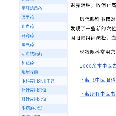
退赤消肿，收泪止
平肝熄风药
温里药
历代眼科书籍对
止血药
发现了一些新的穴
开窍药
因眼眶组织疏松，
理气药
现将眼科常用穴
活血祛瘀药
补益药
1000余本中医
退翳障药
下载《中医眼科
眼科常用外用中药
体针常用穴位
下载所有中医书
耳针常用穴位
眼病的护理