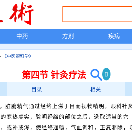
中药
方剂
疾病
>
《中医眼科学》
第四节 针灸疗法
目录
相关
，脏腑精气通过经络上滋于目而视物精明。眼科针
病的寒热虚实，验明经络的部位之后，选取适当的穴
灸，或补或泻，使经络通畅，气血调和，正复邪除，