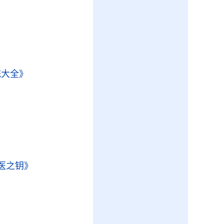
》
统大全》
》
医之钥》