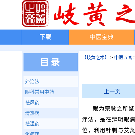
下载
中医宝典
【岐黄之术】
>
中医五官
目录
外治法
上一页
眼科常用中药
祛风药
眼为宗脉之所聚
清热药
疗法，是在辨明眼
祛湿药
位，利用针刺与艾
化痰药