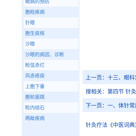
眼病的预防
胞睑疾病
针眼
胞生痰核
沙眼
沙眼的病因、诊断
睑弦赤烂
风赤疮痰
上一页：
十三、眼科
上胞下垂
搜相关：
第四节 针
胞轮振跳
下一页：
一、体针常
睑内结石
两眦疾病
针灸疗法
《中医词典