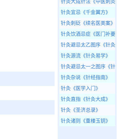
针灸大成针法
《中医刺灸》
针灸宜忌
《千金翼方》
针灸刺砭
《续名医类案》
针灸饮酒忌症
《医门补要》
针灸避忌太乙图序
《针灸聚英》
针灸源流
《针灸易学》
针灸避忌太一之图序
《针经指南》
针灸杂说
《针经指南》
针灸
《医学入门》
针灸直指
《针灸大成》
针灸
《圣济总录》
针灸诸则
《重楼玉钥》