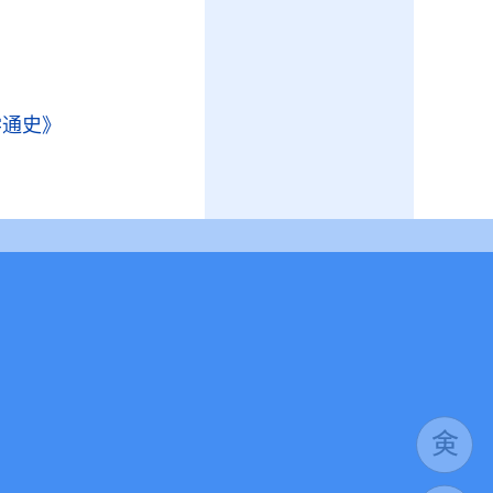
学通史》
》