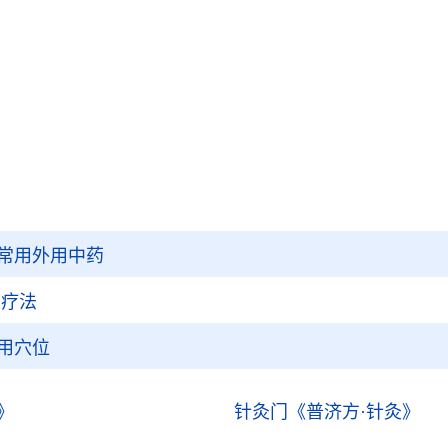
常用外用中药
灸疗法
用穴位
》
针灸门
《普济方·针灸》