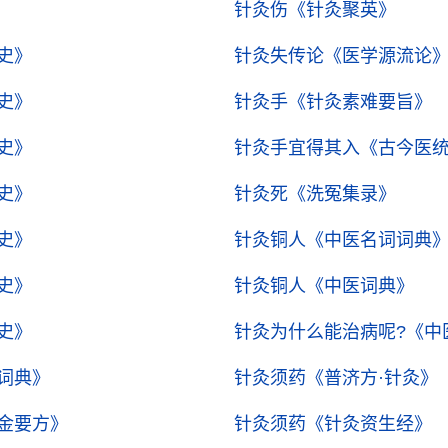
针灸伤
《针灸聚英》
史》
针灸失传论
《医学源流论
史》
针灸手
《针灸素难要旨》
史》
针灸手宜得其入
《古今医
史》
针灸死
《洗冤集录》
史》
针灸铜人
《中医名词词典
史》
针灸铜人
《中医词典》
史》
针灸为什么能治病呢?
《中
词典》
针灸须药
《普济方·针灸》
金要方》
针灸须药
《针灸资生经》