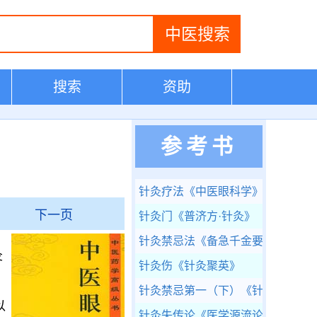
搜索
资助
参考书
针灸疗法
《中医眼科学》
下一页
针灸门
《普济方·针灸》
针灸禁忌法
《备急千金要方》
灸
针灸伤
《针灸聚英》
针灸禁忌第一（下）
《针灸甲乙经
以
针灸失传论
《医学源流论》