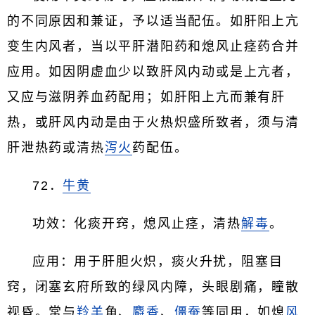
的不同原因和兼证，予以适当配伍。如肝阳上亢
变生内风者，当以平肝潜阳药和熄风止痉药合并
应用。如因阴虚血少以致肝风内动或是上亢者，
又应与滋阴养血药配用；如肝阳上亢而兼有肝
热，或肝风内动是由于火热炽盛所致者，须与清
肝泄热药或清热
泻火
药配伍。
72．
牛黄
功效：化痰开窍，熄风止痉，清热
解毒
。
应用：用于肝胆火炽，痰火升扰，阻塞目
窍，闭塞玄府所致的绿风内障，头眼剧痛，瞳散
视昏。常与
羚羊
角、
麝香
、
僵蚕
等同用，如熄
风