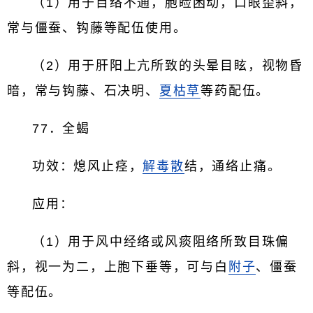
（1）用于目络不通，胞睑困动，口眼歪斜，
常与僵蚕、钩藤等配伍使用。
（2）用于肝阳上亢所致的头晕目眩，视物昏
暗，常与钩藤、石决明、
夏枯草
等药配伍。
77．全蝎
功效：熄风止痉，
解毒散
结，通络止痛。
应用：
（1）用于风中经络或风痰阻络所致目珠偏
斜，视一为二，上胞下垂等，可与白
附子
、僵蚕
等配伍。