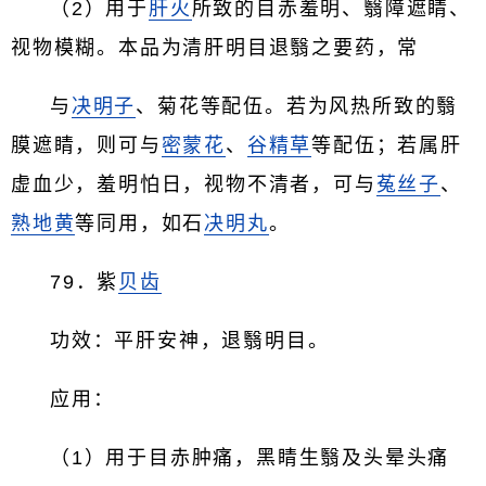
（2）用于
肝火
所致的目赤羞明、翳障遮睛、
视物模糊。本品为清肝明目退翳之要药，常
与
决明子
、菊花等配伍。若为风热所致的翳
膜遮睛，则可与
密蒙花
、
谷精草
等配伍；若属肝
虚血少，羞明怕日，视物不清者，可与
菟丝子
、
熟地黄
等同用，如石
决明丸
。
79．紫
贝齿
功效：平肝安神，退翳明目。
应用：
（1）用于目赤肿痛，黑睛生翳及头晕头痛