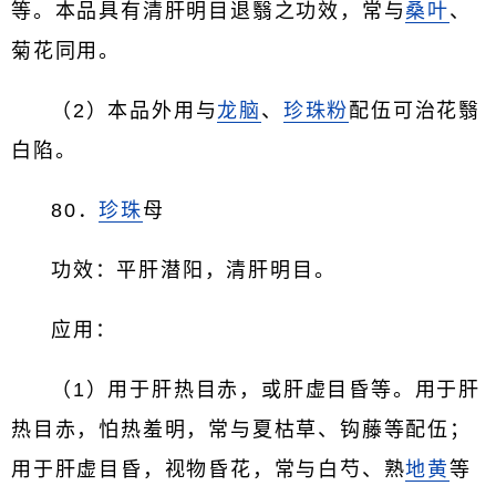
等。本品具有清肝明目退翳之功效，常与
桑叶
、
菊花同用。
（2）本品外用与
龙脑
、
珍珠粉
配伍可治花翳
白陷。
80．
珍珠
母
功效：平肝潜阳，清肝明目。
应用：
（1）用于肝热目赤，或肝虚目昏等。用于肝
热目赤，怕热羞明，常与夏枯草、钩藤等配伍；
用于肝虚目昏，视物昏花，常与白芍、熟
地黄
等