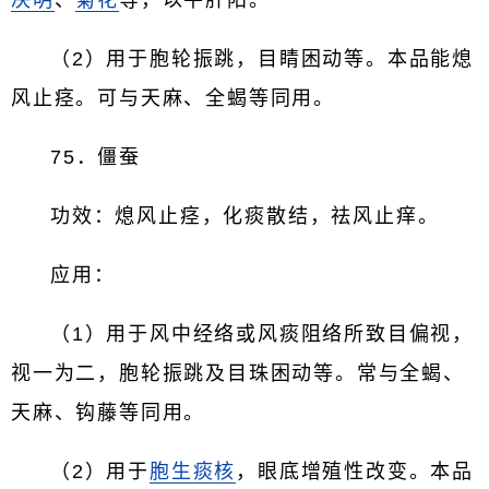
决明
、
菊花
等，以平肝阳。
（2）用于胞轮振跳，目睛困动等。本品能熄
风止痉。可与天麻、全蝎等同用。
75．僵蚕
功效：熄风止痉，化痰散结，祛风止痒。
应用：
（1）用于风中经络或风痰阻络所致目偏视，
视一为二，胞轮振跳及目珠困动等。常与全蝎、
天麻、钩藤等同用。
（2）用于
胞生痰核
，眼底增殖性改变。本品