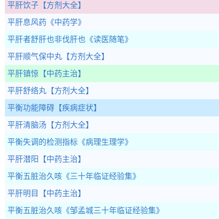
平肝饮子
【方剂大全】
平肝息风药
《中药学》
平肝者舒肝也非伐肝也
《读医随笔》
平肝顺气保中丸
【方剂大全】
平肝镇惊
【中药主治】
平肝舒络丸
【方剂大全】
平衡功能障碍
【疾病症状】
平肝清脑汤
【方剂大全】
平衡失调的检测指标
《病理生理学》
平肝潜阳
【中药主治】
平衡五脏治久咳
《三十年临证经验集》
平肝明目
【中药主治】
平衡五脏治久咳
《邹孟城三十年临证经验集》