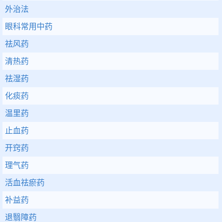
外治法
眼科常用中药
祛风药
清热药
祛湿药
化痰药
温里药
止血药
开窍药
理气药
活血祛瘀药
补益药
退翳障药