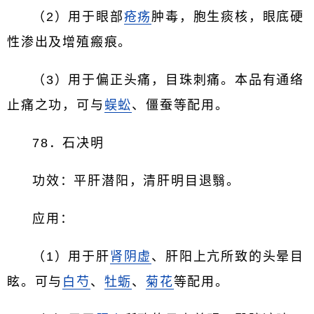
（2）用于眼部
疮疡
肿毒，胞生痰核，眼底硬
性渗出及增殖瘢痕。
（3）用于偏正头痛，目珠刺痛。本品有通络
止痛之功，可与
蜈蚣
、僵蚕等配用。
78．石决明
功效：平肝潜阳，清肝明目退翳。
应用：
（1）用于肝
肾阴虚
、肝阳上亢所致的头晕目
眩。可与
白芍
、
牡蛎
、
菊花
等配用。