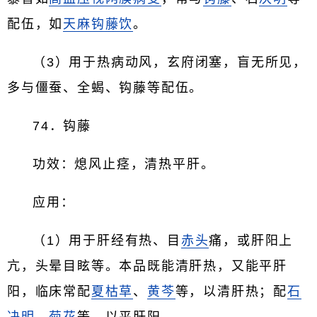
配伍，如
天麻
钩藤饮
。
（3）用于热病动风，玄府闭塞，盲无所见，
多与僵蚕、全蝎、钩藤等配伍。
74．钩藤
功效：熄风止痉，清热平肝。
应用：
（1）用于肝经有热、目
赤头
痛，或肝阳上
亢，头晕目眩等。本品既能清肝热，又能平肝
阳，临床常配
夏枯草
、
黄芩
等，以清肝热；配
石