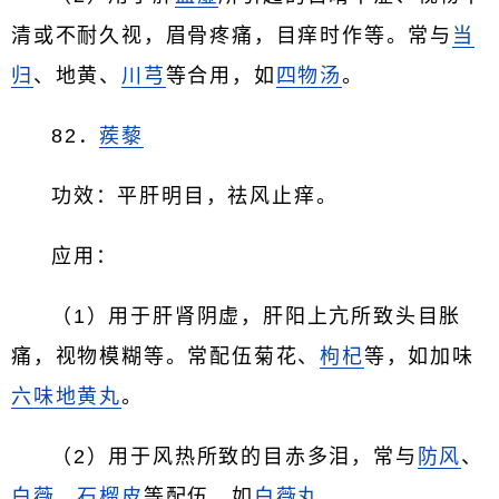
清或不耐久视，眉骨疼痛，目痒时作等。常与
当
归
、地黄、
川芎
等合用，如
四物汤
。
82．
蒺藜
功效：平肝明目，祛风止痒。
应用：
（1）用于肝肾阴虚，肝阳上亢所致头目胀
痛，视物模糊等。常配伍菊花、
枸杞
等，如加味
六味地黄丸
。
（2）用于风热所致的目赤多泪，常与
防风
、
白薇
、
石榴皮
等配伍，如
白薇丸
。