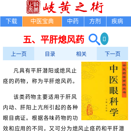
下载
中医宝典
中药
方剂
疾病
五、平肝熄风药
上一页
目录
相关
下一页
凡具有平肝潜阳或熄风止
痉的药物，称为平肝熄风药。
该类药物主要适用于肝风
内动、肝阳上亢所引起的各种
眼目病证。根据各味药物的功
效和应用的不同，又可分为熄风止痉药和平肝潜