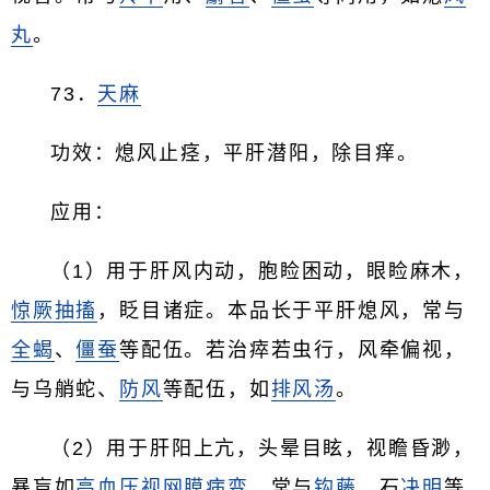
丸
。
73．
天麻
功效：熄风止痉，平肝潜阳，除目痒。
应用：
（1）用于肝风内动，胞睑困动，眼睑麻木，
惊厥
抽搐
，眨目诸症。本品长于平肝熄风，常与
全蝎
、
僵蚕
等配伍。若治瘁若虫行，风牵偏视，
与乌艄蛇、
防风
等配伍，如
排风汤
。
（2）用于肝阳上亢，头晕目眩，视瞻昏渺，
暴盲如
高血压
视网膜病变
，常与
钩藤
、石
决明
等