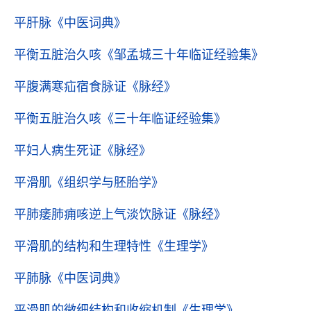
平肝脉
《中医词典》
平衡五脏治久咳
《邹孟城三十年临证经验集》
平腹满寒疝宿食脉证
《脉经》
平衡五脏治久咳
《三十年临证经验集》
平妇人病生死证
《脉经》
平滑肌
《组织学与胚胎学》
平肺痿肺痈咳逆上气淡饮脉证
《脉经》
平滑肌的结构和生理特性
《生理学》
平肺脉
《中医词典》
平滑肌的微细结构和收缩机制
《生理学》