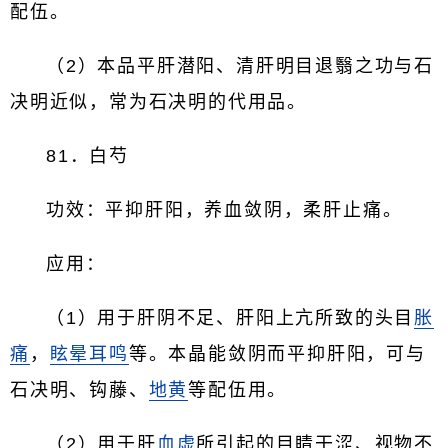
配伍。
（2）本品平肝潜阳、清肝明目退翳之功与石
决明近似，常为石决明的代用品。
81．白芍
功效：平抑肝阳，养血敛阴，柔肝止痛。
应用：
（1）用于肝阴不足、肝阳上亢所致的头目
胀
痛
，
眩晕
耳鸣
等。本晶能敛阴而平抑肝阳，可与
石决明、钩藤、
地黄
等配伍用。
（2）用于肝
血虚
所引起的目睛干涩、视物不