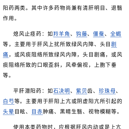
阳药两类。其中许多药物尚兼有清肝明目、退翳
作用。
熄风止痉药：如
羚羊角
、
钩藤
、
僵蚕
、
全蝎
等，主要用于肝风上扰所致绿风内障、头目
剧
痛
，或风痰阻络所致绿风内障，头目剧痛，或风
痰阻络所致的口眼歪斜，风牵偏视，上胞下垂
等。
平肝潜阳药：如
石决明
、
紫贝
齿、
珍珠母
、
白芍
等。主要用于肝阳上亢或阴虚阳亢所引起的
头晕
目眩、
目赤
肿痛、黑睛生翳、视物模糊等。
使用本类药物时，应根据肝风内动或是上亢