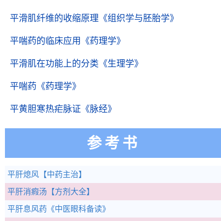
平滑肌纤维的收缩原理
《组织学与胚胎学》
平喘药的临床应用
《药理学》
平滑肌在功能上的分类
《生理学》
平喘药
《药理学》
平黄胆寒热疟脉证
《脉经》
参考书
平肝熄风
【中药主治】
平肝消瘕汤
【方剂大全】
平肝息风药
《中医眼科备读》