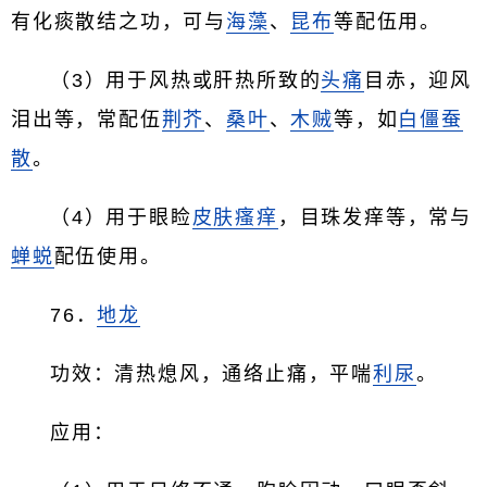
有化痰散结之功，可与
海藻
、
昆布
等配伍用。
（3）用于风热或肝热所致的
头痛
目赤，迎风
泪出等，常配伍
荆芥
、
桑叶
、
木贼
等，如
白僵蚕
散
。
（4）用于眼睑
皮肤瘙痒
，目珠发痒等，常与
蝉蜕
配伍使用。
76．
地龙
功效：清热熄风，通络止痛，平喘
利尿
。
应用：