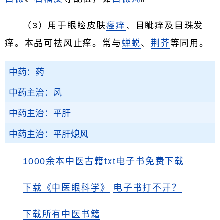
（3）用于眼睑皮肤
瘙痒
、目眦痒及目珠发
痒。本品可祛风止痒。常与
蝉蜕
、
荆芥
等同用。
中药：药
中药主治：风
中药主治：平肝
中药主治：平肝熄风
1000余本中医古籍txt电子书免费下载
下载《中医眼科学》
电子书打不开？
下载所有中医书籍