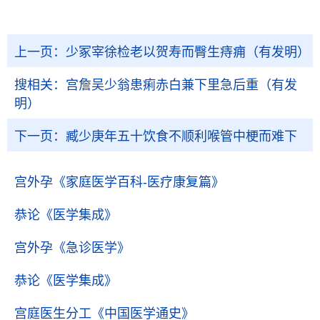
上一页：
少冢宰徐检老以贺寿而臀生痔痈（有发明）
搜相关：
宫詹吴少翁患痢赤白兼下里急后重（有发
明）
下一页：
臧少庚年五十饮食不顺利喉管中梗而难下
宫外孕
《家庭医学百科-医疗康复篇》
恭论
《医学集成》
宫外孕
《急诊医学》
恭论
《医学集成》
宫庭医生分工
《中国医学通史》