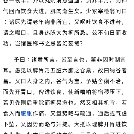
各一钱半，外以丸剂消息盈虚，调养半月，则神
气回而饮食大进，肌肉渐生矣。少冢宰检翁问曰
∶诸医先谓老年痢非所宜，又呕吐饮食不进者，
谓之噤口，且身热脉大为痢所忌。公不旬日而收
功，岂诸医称书之忌皆幻妄哉？
予曰∶诸君所言，皆至言也，第非因时制宜
耳。愚见以脾胃乃五脏六腑之仓禀，故曰纳谷者
昌。又曰人身之内，谷气为宝，予姑舍痢不治，
而先开胃口，俾进饮食，使新糟粕将宿秽压下，
若见粪则后重除而痢易愈也。然又相其机宜，若
食入而
腹胀
作痛，又量势略与疏通，通后或气虚
下坠，又因势而略与升提。大抵以理脾开胃进饮