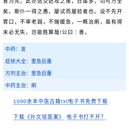
食为先，此亦远交近攻之策，日虽多，功可万全
矣。斯仆一得之愚，屡试而屡验者也。设不先开
胃口，不审老弱，不揣缓急，一概治痢，虽有得
未必无失，岂能胜算哉!公曰∶善。
中药：发
症状大全：里急后重
方剂主治：里急后重
中药主治：痢
1000余本中医古籍txt电子书免费下载
下载《孙文垣医案》
电子书打不开？