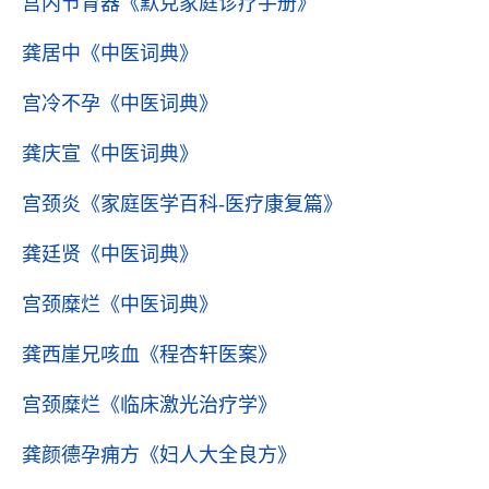
宫内节育器
《默克家庭诊疗手册》
龚居中
《中医词典》
宫冷不孕
《中医词典》
龚庆宣
《中医词典》
宫颈炎
《家庭医学百科-医疗康复篇》
龚廷贤
《中医词典》
宫颈糜烂
《中医词典》
龚西崖兄咳血
《程杏轩医案》
宫颈糜烂
《临床激光治疗学》
龚颜德孕痈方
《妇人大全良方》