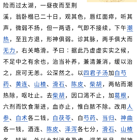
险而过太湖，一昼夜而至荆
溪，翁卧榻已二十日，观其色，唇红面瘁，听其
声，微弱不扬，但一两语，气即不接续，下午
潮
热
，至丑方退，形神俱弱。诊其脉，两手俱大而
无力
，右关略滑。予曰∶据此乃虚虚实实之候，
不足中之有余也，治当补养，兼清兼消，缓以治
之，庶可无恙。公深然之。以
四君子汤
加
白芍
药
、
黄连
、
山楂
、
滑石
、
陈皮
、
柴胡
，两帖而潮
热除，呕吐止。去
柴胡
，因口渴不止，加
葛根
，
六剂而饮食渐进，血亦止，惟白脓不除。改用
人
参
、
白术
各二钱，
白茯苓
、白
芍药
、
当归
、
神曲
各一钱，酒连、
陈皮
、
泽泻
各七分，
滑石
、
山楂