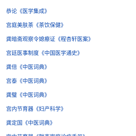
恭论
《医学集成》
宫庭美肤茶
《茶饮保健》
龚暗斋观察令媳瘵证
《程杏轩医案》
宫廷医事制度
《中国医学通史》
龚倍
《中医词典》
宫泰
《中医词典》
龚璧
《中医词典》
宫内节育器
《妇产科学》
龚定国
《中医词典》