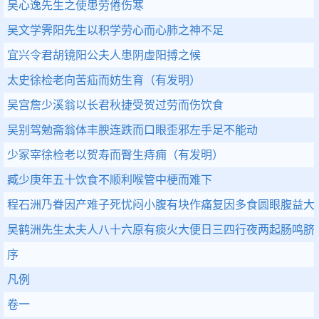
吴心逸先生之使患劳倦伤寒
吴文学霁阳先生以积学劳心而心肺之神不足
宜兴令君胡镜阳公夫人患阴虚阳搏之候
太史徐检老向苦疝而妨生育（有发明）
吴宫詹少溪翁以长君秋捷受贺过劳而伤饮食
吴别驾勉斋翁体丰腴连跌而口眼歪邪左手足不能动
少冢宰徐检老以贺寿而臀生痔痈（有发明）
臧少庚年五十饮食不顺利喉管中梗而难下
程石洲乃眷因产难子死忧闷小腹有块作痛复因多食圆眼腹益大
吴鹤洲先生太夫人八十六原有痰火大便日三四行夜两起肠鸣脐
序
凡例
卷一