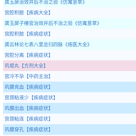
龚玉屏治效并后不治之验
《仿寓意草》
宫腔积脓
【疾病大全】
龚玉屏子椿官治效并后不治之验
《仿寓意草》
宫腔积脓
【疾病症状】
龚云林论七表八里总归四脉
《疡医大全》
宫腔分离
【疾病症状】
巩堤丸
【方剂大全】
宫冷不孕
【中药主治】
巩膜充血
【疾病症状】
宫颈粘液少
【疾病症状】
巩膜出血
【疾病症状】
宫颈粘连
【疾病症状】
巩膜穿孔
【疾病症状】