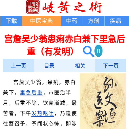
下载
中医宝典
中药
方剂
疾病
宫詹吴少翁患痢赤白兼下里急后
重（有发明）
上一页
目录
相关
下一页
宫詹吴少翁，患痢，赤白
兼下，
里急后重
，市医治半
月，后重不除，饮食渐减，最
苦者，下午
发热
呕吐
，乃遣使
往苕召予，予闻状心怖，即涉