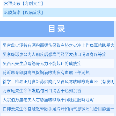
宫颈炎散
【方剂大全】
巩膜黄染
【疾病症状】
目录
吴官詹少溪翁有酒积而频伤怒致右胁之火冲上作痛耳鸣眩晕大
吴孝廉球泉公内人痢疾后感寒而经至发热口渴遍身疼等症
吴西云先生庶母筋骨无力不能起止将成痿症
蒋近思令郎胁痛气促胸满喉疼痰有血屑下午潮热
徐学士检老正月食新蒜炒肉而又冒风寒咳嗽喉疼声哑（有发明
万肃庵先生令郎发热旬日口渴舌干色如沉香
大宗伯万履老夫人右胁痛咳嗽喉干间吐红肠鸣泄泻
白仰云先生令眷触怒晕厥手足冷汗如雨气息微闭门合目静坐一