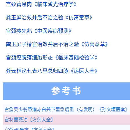
宫颈管息肉
《临床激光治疗学》
龚玉屏治效并后不治之验
《仿寓意草》
宫颈癌先兆
《中医疾病预测》
龚玉屏子椿官治效并后不治之验
《仿寓意草》
宫颈癌脱落细胞形态
《临床基础检验学》
龚云林论七表八里总归四脉
《疡医大全》
参考书
宫詹吴少翁患痢赤白兼下里急后重（有发明）
《孙文垣医案》
宫制蔷薇油
【方剂大全】
宫外孕I号方
【方剂大全】