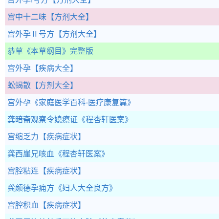
宫中十二味
【方剂大全】
宫外孕Ⅱ号方
【方剂大全】
恭草
《本草纲目》完整版
宫外孕
【疾病大全】
蚣蝎散
【方剂大全】
宫外孕
《家庭医学百科-医疗康复篇》
龚暗斋观察令媳瘵证
《程杏轩医案》
宫缩乏力
【疾病症状】
龚西崖兄咳血
《程杏轩医案》
宫腔粘连
【疾病症状】
龚颜德孕痈方
《妇人大全良方》
宫腔积血
【疾病症状】