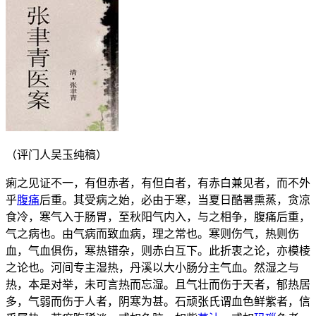
（评门人吴玉纯稿）
痢之见证不一，有但赤者，有但白者，有赤白兼见者，而不外
乎
腹痛
后重。其受病之始，必由于寒，当夏日酷暑熏蒸，贪凉
食冷，寒气入于肠胃，至秋阳气内入，与之相争，腹痛后重，
气之病也。由气病而致血病，理之常也。寒则伤气，热则伤
血，气血俱伤，寒热错杂，则赤白互下。此折衷之论，亦模棱
之论也。河间专主湿热，丹溪以大小肠分主气血。然湿之与
热，本是对举，未可言热而忘湿。且气壮而伤于天者，郁热居
多，气弱而伤于人者，阴寒为甚。石顽张氏谓血色鲜紫者，信