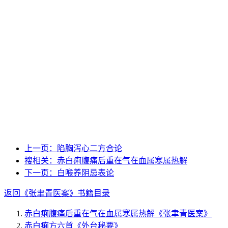
上一页：
陷胸泻心二方合论
搜相关：
赤白痢腹痛后重在气在血属寒属热解
下一页：
白喉养阴忌表论
返回《张聿青医案》书籍目录
赤白痢腹痛后重在气在血属寒属热解
《张聿青医案》
赤白痢方六首
《外台秘要》