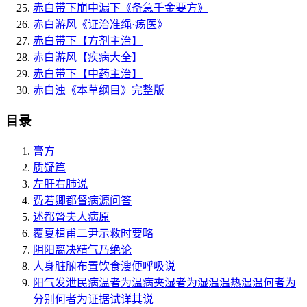
赤白带下崩中漏下
《备急千金要方》
赤白游风
《证治准绳·疡医》
赤白带下
【方剂主治】
赤白游风
【疾病大全】
赤白带下
【中药主治】
赤白浊
《本草纲目》完整版
目录
膏方
质疑篇
左肝右肺说
费若卿都督病源问答
述都督夫人病原
覆夏楫甫二尹示救时要略
阴阳离决精气乃绝论
人身脏腑布置饮食溲便呼吸说
阳气发泄民病温者为温病夹湿者为湿温温热湿温何者为
分别何者为证据试详其说