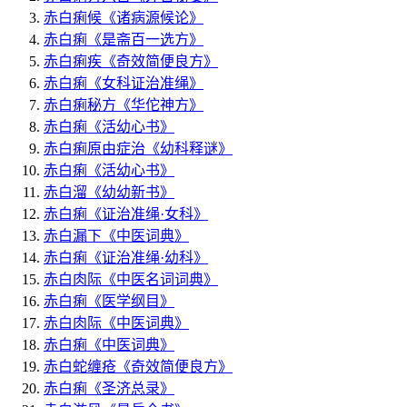
赤白痢候
《诸病源候论》
赤白痢
《是斋百一选方》
赤白痢疾
《奇效简便良方》
赤白痢
《女科证治准绳》
赤白痢秘方
《华佗神方》
赤白痢
《活幼心书》
赤白痢原由症治
《幼科释谜》
赤白痢
《活幼心书》
赤白溜
《幼幼新书》
赤白痢
《证治准绳·女科》
赤白漏下
《中医词典》
赤白痢
《证治准绳·幼科》
赤白肉际
《中医名词词典》
赤白痢
《医学纲目》
赤白肉际
《中医词典》
赤白痢
《中医词典》
赤白蛇缠疮
《奇效简便良方》
赤白痢
《圣济总录》