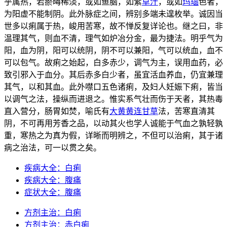
乎属热，若瘀晦稀淡，或如鱼脑，如紫
草汁
，或如
玛瑙
色者，
为阳虚不能制阴。此外脉症之间，辨别多端未遑枚举。诚因当
世多以痢属于热，峻用苦寒，故不惮反复详论也。继之曰，非
温理其气，则血不清，理气如炉冶分金，最为捷法。明乎气为
阳，血为阴，阳可以统阴，阴不可以兼阳，气可以统血，血不
可以包气。故痢之始起，白多赤少，调气为主，误用血药，必
致引邪入于血分。其后赤多白少者，虽宜活血养血，仍宜兼理
其气，以和其血。此外噤口五色诸痢，及妇人妊娠下痢，皆当
以调气之法，操纵而进退之。惟实系气壮而伤于天者，其热毒
直入营分，肠胃如焚，喻氏有
大黄
黄连
甘草
法，苦寒直清其
阴，不可再用芳香之品，以动其火也学人诚能于气血之孰轻孰
重，寒热之为真为假，详晰而明辨之，不但可以治痢，其于诸
病之治法，可一以贯之矣。
疾病大全：白痢
疾病大全：腹痛
症状大全：腹痛
方剂主治：白痢
方剂主治：赤白痢