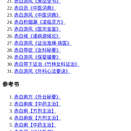
赤白游风
《景岳全书》
赤白沥
《中医词典》
赤白游风
《中医词典》
赤白积烟漏
《凌临灵方》
赤白游风
《医宗金鉴》
赤白候
《诸病源候论》
赤白游风
《证治准绳·疡医》
赤白带症
《女科秘要》
赤白游风
《保婴撮要》
赤白带下证治
《竹林女科证治》
赤白游风
《外科心法要诀》
参考书
赤白痢方
《外台秘要》
赤白痢疾
【中药主治】
赤白痢
【方剂主治】
赤白痢疾
【方剂主治】
赤白痢
【中药主治】