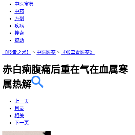
中医宝典
中药
方剂
疾病
搜索
资助
【岐黄之术】
>
中医医案
>
《张聿青医案》
赤白痢腹痛后重在气在血属寒
属热解
上一页
目录
相关
下一页