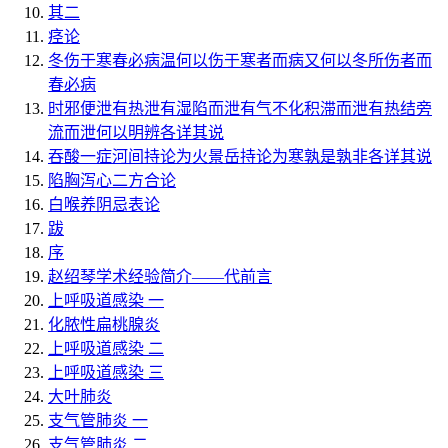
其二
痉论
冬伤于寒春必病温何以伤于寒者而病又何以冬所伤者而
春必病
时邪便泄有热泄有湿陷而泄有气不化积滞而泄有热结旁
流而泄何以明辨各详其说
吞酸一症河间持论为火景岳持论为寒孰是孰非各详其说
陷胸泻心二方合论
白喉养阴忌表论
跋
序
赵绍琴学术经验简介——代前言
上呼吸道感染 一
化脓性扁桃腺炎
上呼吸道感染 二
上呼吸道感染 三
大叶肺炎
支气管肺炎 一
支气管肺炎 二