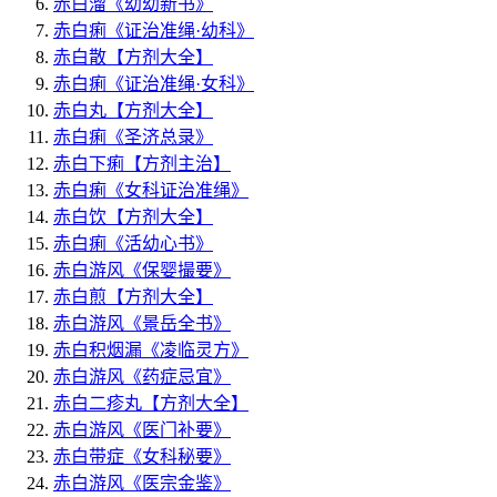
赤白溜
《幼幼新书》
赤白痢
《证治准绳·幼科》
赤白散
【方剂大全】
赤白痢
《证治准绳·女科》
赤白丸
【方剂大全】
赤白痢
《圣济总录》
赤白下痢
【方剂主治】
赤白痢
《女科证治准绳》
赤白饮
【方剂大全】
赤白痢
《活幼心书》
赤白游风
《保婴撮要》
赤白煎
【方剂大全】
赤白游风
《景岳全书》
赤白积烟漏
《凌临灵方》
赤白游风
《药症忌宜》
赤白二疹丸
【方剂大全】
赤白游风
《医门补要》
赤白带症
《女科秘要》
赤白游风
《医宗金鉴》