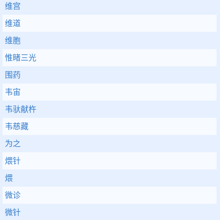
维宫
维道
维胞
惟睹三光
围药
韦宙
韦驮献杵
韦慈藏
为之
煨针
煨
微诊
微针