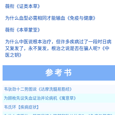
薇衔
《证类本草》
为什么血型必需相同才能输血
《免疫与健康》
薇衔
《本草蒙筌》
为什么中医说根本治疗，但许多疾病过了一段时日病
又复发了，永不复发，根治之说是否在骗人呢?
《中
医之钥》
参考书
韦驮劲十二势图说
《达摩洗髓易筋经》
为顾枚先议失血证治并论病机
《寓意草》
韦氏环
【疾病症状】