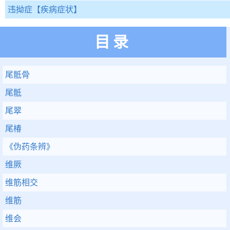
违拗症
【疾病症状】
目录
尾骶骨
尾骶
尾翠
尾椿
《伪药条辨》
维厥
维筋相交
维筋
维会