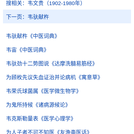
搜相关：
韦文贵（1902-1980年）
下一页：
韦驮献杵
韦驮献杵
《中医词典》
韦宙
《中医词典》
韦驮劲十二势图说
《达摩洗髓易筋经》
为顾枚先议失血证治并论病机
《寓意草》
韦荣氏球菌属
《医学微生物学》
为鬼所持候
《诸病源候论》
韦克斯勒量表
《医学心理学》
为人子者不可不知医
《友渔斋医话》