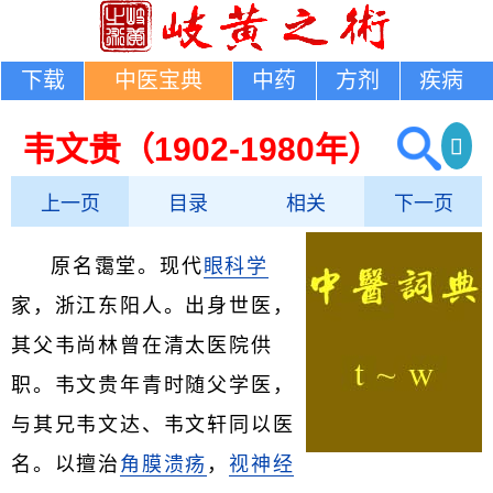
下载
中医宝典
中药
方剂
疾病
韦文贵（1902-1980年）
上一页
目录
相关
下一页
原名霭堂。现代
眼科学
家，浙江东阳人。出身世医，
其父韦尚林曾在清太医院供
职。韦文贵年青时随父学医，
与其兄韦文达、韦文轩同以医
名。以擅治
角膜溃疡
，
视神经