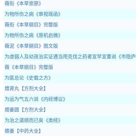
薇衔
《本草崇原》
为物所伤之病
《审视瑶函》
薇衔
《本草纲目》完整版
为物所伤之病
《原机启微》
薇泥
《本草纲目》图文版
为虚弱人及幼孩治实证遇当用克伐之药者宜早宜重说
《市隐庐
薇
《本草纲目》完整版
为医总论
《史载之方》
煨肾丸
【方剂大全】
为运为气五六说
《内经博议》
煨姜圆
【方剂大全】
为治之道顺而已矣
《类经》
煨姜
【中药大全】