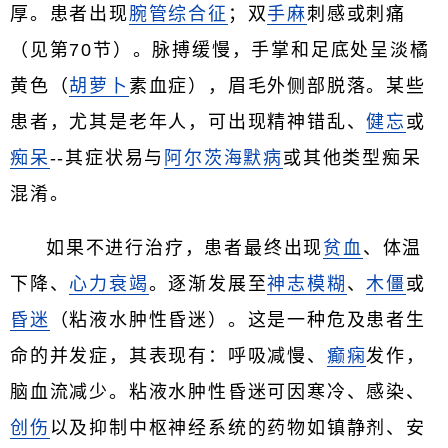
厚。患者出现
腕管综合征
；双
手麻
刺感或刺痛
（见第70节）。脉搏缓慢，手掌和足底处呈淡橘
黄色（
胡萝卜
素血症），眉毛外侧部脱落。某些
患者，尤其是老年人，可出现精神错乱、
健忘
或
痴呆
--其症状易与
阿尔茨海默病
或其他类型痴呆
混淆。
如果不进行治疗，患者最终出现
贫血
、体温
下降、
心力衰竭
。逐渐发展至
神志模糊
、
木僵
或
昏迷
（粘液水肿性昏迷）。这是一种危及患者生
命的并发症，其表现有：呼吸减慢、
癫痫
发作，
脑血流减少。粘液水肿性昏迷可因寒冷、感染、
创伤
以及抑制中枢神经系统的药物如镇静剂、安