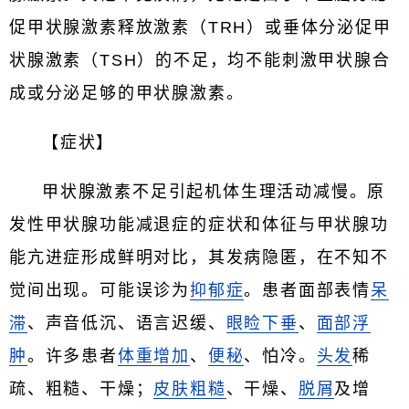
促甲状腺激素释放激素（TRH）或垂体分泌促甲
状腺激素（TSH）的不足，均不能刺激甲状腺合
成或分泌足够的甲状腺激素。
【症状】
甲状腺激素不足引起机体生理活动减慢。原
发性甲状腺功能减退症的症状和体征与甲状腺功
能亢进症形成鲜明对比，其发病隐匿，在不知不
觉间出现。可能误诊为
抑郁症
。患者面部表情
呆
滞
、声音低沉、语言迟缓、
眼睑下垂
、
面部浮
肿
。许多患者
体重增加
、
便秘
、怕冷。
头发
稀
疏、粗糙、干燥；
皮肤粗糙
、干燥、
脱屑
及增