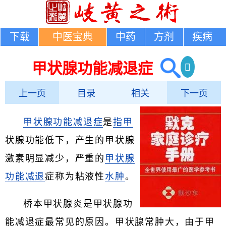
下载
中医宝典
中药
方剂
疾病
甲状腺功能减退症
上一页
目录
相关
下一页
甲状腺功能减退症
是
指甲
状腺功能低下，产生的甲状腺
激素明显减少，严重的
甲状腺
功能减退
症称为粘液性
水肿
。
桥本甲状腺炎是甲状腺功
能减退症最常见的原因。甲状腺常肿大，由于甲