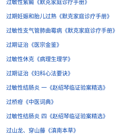
过敏性紫癜
《默克家庭诊疗手册》
过期妊娠和胎儿过熟
《默克家庭诊疗手册》
过敏性支气管肺曲霉病
《默克家庭诊疗手册》
过期证治
《医宗金鉴》
过敏性休克
《病理生理学》
过期证治
《妇科心法要诀》
过敏性结肠炎 一
《赵绍琴临证验案精选》
过桥疳
《中医词典》
过敏性结肠炎 四
《赵绍琴临证验案精选》
过山龙、穿山藤
《滇南本草》