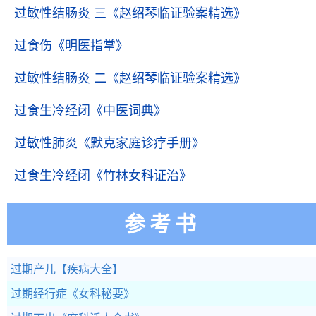
过敏性结肠炎 三
《赵绍琴临证验案精选》
过食伤
《明医指掌》
过敏性结肠炎 二
《赵绍琴临证验案精选》
过食生冷经闭
《中医词典》
过敏性肺炎
《默克家庭诊疗手册》
过食生冷经闭
《竹林女科证治》
参考书
过期产儿
【疾病大全】
过期经行症
《女科秘要》