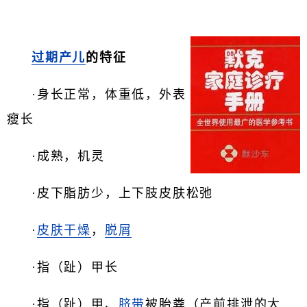
过期产儿
的特征
·身长正常，体重低，外表
瘦长
·成熟，机灵
·皮下脂肪少，上下肢皮肤松弛
·
皮肤干燥
，
脱屑
·指（趾）甲长
·指（趾）甲、
脐带
被胎粪（产前排泄的大