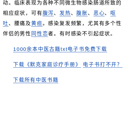
动。临床表现为各种不同微生物感染肠道所致的
相应症状，可有
腹泻
、
发热
、
腹胀
、
恶心
、
呕
吐
、腰痛及
黄疸
。感染复发频繁，尤其有多个性
伴侣的男性
同性恋
者。有时感染不引起症状。
1000余本中医古籍txt电子书免费下载
下载《默克家庭诊疗手册》
电子书打不开？
下载所有中医书籍