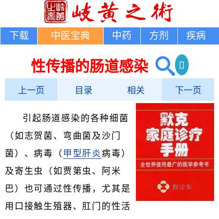
下载
中医宝典
中药
方剂
疾病
性传播的肠道感染
上一页
目录
相关
下一页
引起肠道感染的各种细菌
（如志贺菌、弯曲菌及沙门
菌）、病毒（
甲型肝炎
病毒）
及寄生虫（如贾第虫、阿米
巴）也可通过性传播，尤其是
用口接触生殖器、肛门的性活