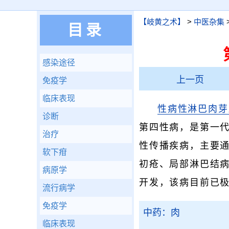
【岐黄之术】
>
中医杂集
目录
感染途径
上一页
免疫学
临床表现
性病性淋巴肉芽
诊断
第四性病，是第一
治疗
性传播疾病，主要
软下疳
初疮、局部淋巴结
病原学
开发，该病目前已
流行病学
免疫学
中药：肉
临床表现