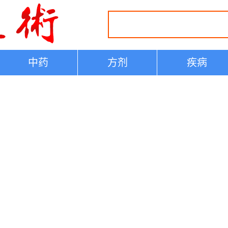
中药
方剂
疾病