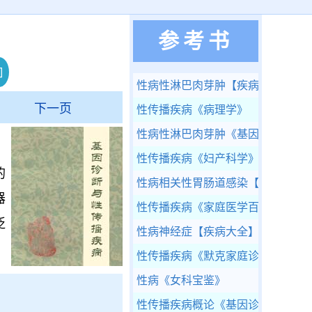
参考书
性病性淋巴肉芽肿
【疾病大全】
下一页
性传播疾病
《病理学》
性病性淋巴肉芽肿
《基因诊断与性
名
性传播疾病
《妇产科学》
的
性病相关性胃肠道感染
【疾病大全
器
性传播疾病
《家庭医学百科-医疗康
泛
性病神经症
【疾病大全】
性传播疾病
《默克家庭诊疗手册》
性病
《女科宝鉴》
性传播疾病概论
《基因诊断与性传