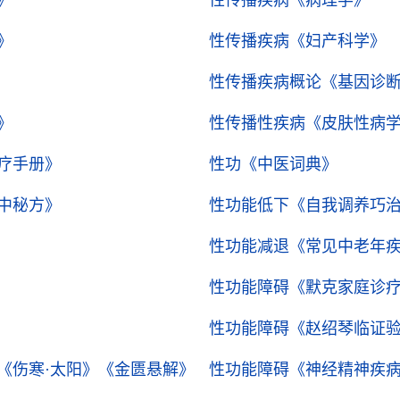
》
性传播疾病
《病理学》
》
性传播疾病
《妇产科学》
性传播疾病概论
《基因诊
》
性传播性疾病
《皮肤性病
疗手册》
性功
《中医词典》
中秘方》
性功能低下
《自我调养巧
性功能减退
《常见中老年
性功能障碍
《默克家庭诊
性功能障碍
《赵绍琴临证
《伤寒·太阳》
《金匮悬解》
性功能障碍
《神经精神疾