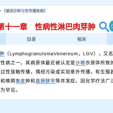
>
《基因诊断与性传播疾病》
第十一章 性病性淋巴肉芽肿
目录
相关
肿
（LymphogranulomaVenereum，LGV），又
代性病之一，其病原体最近被认定是
沙眼
衣原体所致
通过性接触传播，偶经污染或实验意外传播。有生殖
病和晚期
象皮
肿和
直肠狭窄
等并发症。因化学疗法广
极为罕见。