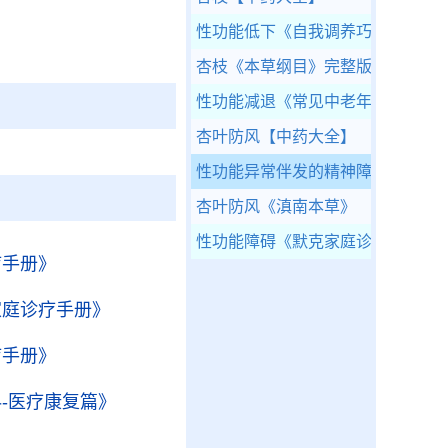
性功能低下
《自我调养巧治病》
杏枝
《本草纲目》完整版
性功能减退
《常见中老年疾病防治
杏叶防风
【中药大全】
性功能异常伴发的精神障碍
【疾病
杏叶防风
《滇南本草》
性功能障碍
《默克家庭诊疗手册》
疗手册》
家庭诊疗手册》
疗手册》
-医疗康复篇》