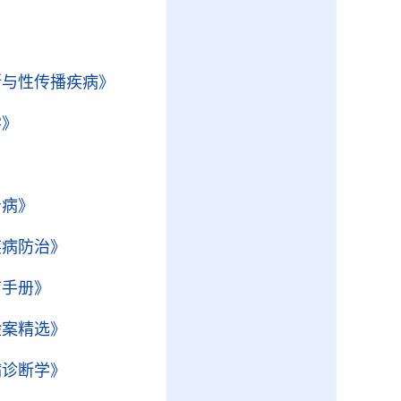
断与性传播疾病》
学》
治病》
疾病防治》
疗手册》
验案精选》
病诊断学》