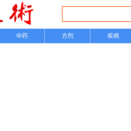
中药
方剂
疾病