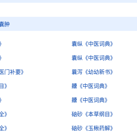
囊肿
》
囊纵
《中医词典》
》
囊纵
《中医词典》
医门补要》
曩泻
《幼幼新书》
目》
齉
《中医词典》
》
齉
《中医词典》
全》
硇砂
《本草纲目》
全》
硇砂
《玉楸药解》