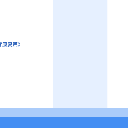
疗康复篇》