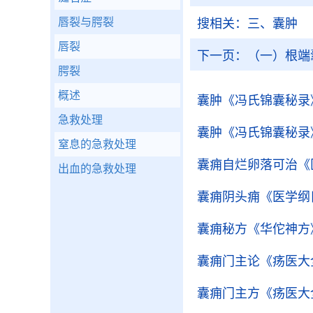
唇裂与腭裂
搜相关：
三、囊肿
唇裂
下一页：
（一）根端
腭裂
概述
囊肿
《冯氏锦囊秘录
急救处理
囊肿
《冯氏锦囊秘录
窒息的急救处理
囊痈自烂卵落可治
《
出血的急救处理
囊痈阴头痈
《医学纲
囊痈秘方
《华佗神方
囊痈门主论
《疡医大
囊痈门主方
《疡医大