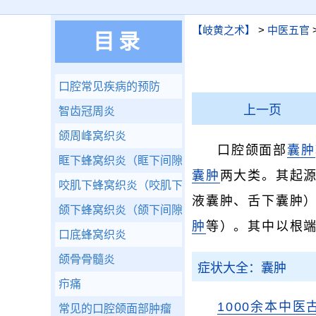
【岐黄之术】
>
中医五官
目录
口腔常见疾病的预防
上一页
智齿冠周炎
颌周峰窝织炎
口腔颌面部
囊肿
眶下蜂窝织炎（眶下间隙感染）
囊肿
两大类。其起
咬肌下蜂窝织炎（咬肌下间隙感染）
液囊肿、舌下囊肿
颌下蜂窝织炎（颌下间隙感染）
肿
等）。其中以根
口底蜂窝织炎
颌骨骨髓炎
症状大全：囊肿
疖痛
1000余本中医
常见的口腔颌面部肿瘤