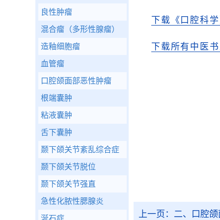
良性肿瘤
下载《口腔科学
混合瘤（多形性腺瘤）
下载所有中医书
造釉细胞瘤
血管瘤
口腔颌面部恶性肿瘤
根端囊肿
粘液囊肿
舌下囊肿
颞下颌关节紊乱综合症
颞下颌关节脱位
颞下颌关节强直
急性化脓性腮腺炎
上一页：
二、口腔颌
涎石症