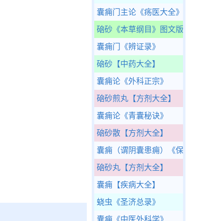
囊痈门主论
《疡医大全》
硇砂
《本草纲目》图文版
囊痈门
《辨证录》
硇砂
【中药大全】
囊痈论
《外科正宗》
硇砂煎丸
【方剂大全】
囊痈论
《青囊秘诀》
硇砂散
【方剂大全】
囊痈（谓阴囊患痈）
《保婴撮要》
硇砂丸
【方剂大全】
囊痈
【疾病大全】
蛲虫
《圣济总录》
囊痈
《中医外科学》