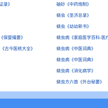
证录》
硇砂
《中药炮制》
蛲虫
《圣济总录》
蛲虫
《幼幼新书》
《保婴撮要》
蛲虫病
《家庭医学百科-医
）
《古今医统大全》
蛲虫病
《中医词典》
蛲虫病
《中医词典》
蛲虫病
《消化病学》
蛲虫方六首
《外台秘要》