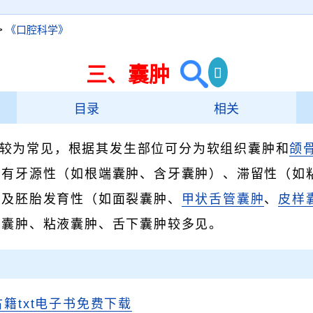
>
《口腔科学》
三、囊肿
目录
相关
较为常见，根据其发生部位可分为软组织囊肿和
颌
源有牙源性（如根端囊肿、含牙囊肿）、滞留性（如
）及胚胎发育性（如面裂囊肿、
甲状舌管囊肿
、
皮样
端囊肿、粘液囊肿、舌下囊肿较多见。
古籍txt电子书免费下载