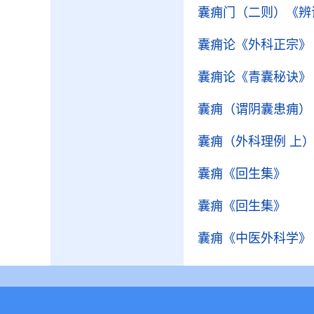
囊痈门（二则）
《辨
囊痈论
《外科正宗》
囊痈论
《青囊秘诀》
囊痈（谓阴囊患痈）
囊痈（外科理例 上
囊痈
《回生集》
囊痈
《回生集》
囊痈
《中医外科学》