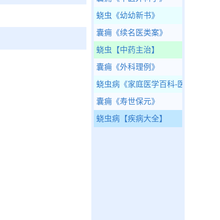
蛲虫
《幼幼新书》
囊痈
《续名医类案》
蛲虫
【中药主治】
囊痈
《外科理例》
蛲虫病
《家庭医学百科-医疗康复篇
囊痈
《寿世保元》
蛲虫病
【疾病大全】