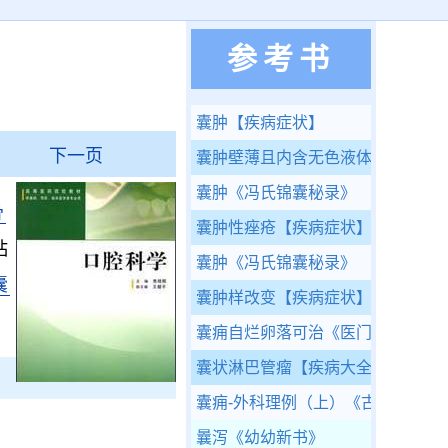
参考书
囊肿
【疾病症状】
下一页
囊肿壁薄且内含无色液体
【疾病症
囊肿
《冯氏锦囊秘录》
骨
囊肿性痤疮
【疾病症状】
粘
囊肿
《冯氏锦囊秘录》
囊
囊肿样改变
【疾病症状】
囊痈自烂卵落可治
《医门补要》
囊状淋巴管瘤
【疾病大全】
囊痈-外科理例（上）
《古今医统大
曩泻
《幼幼新书》