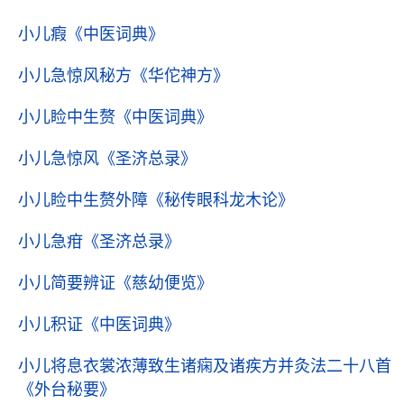
小儿瘕
《中医词典》
小儿急惊风秘方
《华佗神方》
小儿睑中生赘
《中医词典》
小儿急惊风
《圣济总录》
小儿睑中生赘外障
《秘传眼科龙木论》
小儿急疳
《圣济总录》
小儿简要辨证
《慈幼便览》
小儿积证
《中医词典》
小儿将息衣裳浓薄致生诸痫及诸疾方并灸法二十八首
《外台秘要》